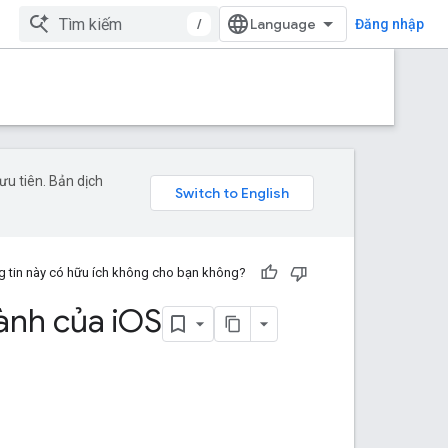
/
Đăng nhập
u tiên. Bản dịch
 tin này có hữu ích không cho bạn không?
ành của i
OS