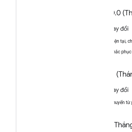
v10
.
0
.
0 (T
Đã thay đổi
Hiện tại, c
Khắc phục
v9
.
2
.
1 (Thá
Đã thay đổi
Chuyển từ 
v9
.
2 (Thán