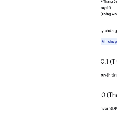
v10.0.0 (Tháng 6
Java
Script SDK của người dùng
Đã thay đổi
SDK trình điều khiển cho Android
v9.2.1 (Tháng 4 
SDK trình điều khiển cho i
OS
Công cụ của Fleet
Phần này chứa g
Xem thêm:
Ghi chú 
v10
.
10
.
1 (
Chuyển từ 
V10
.
10 (Th
Driver SD