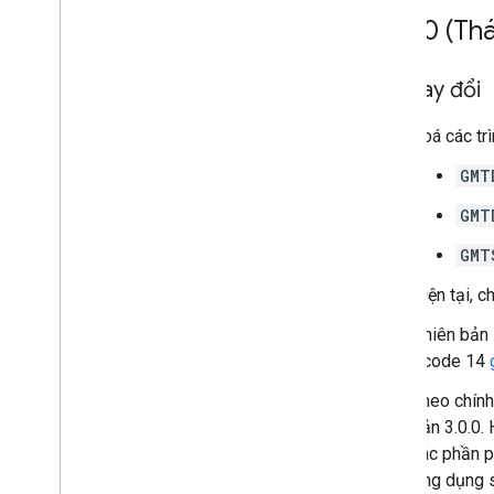
v3
.
0
.
0 (Th
Đã thay đổi
Xoá các tr
GMT
GMT
GMT
Hiện tại, c
Phiên bản
Xcode 14
Theo chính
bản 3.0.0.
các phần p
ứng dụng s