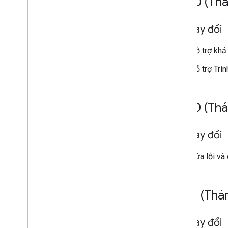
v3
.
3
.
0 (Th
Đã thay đổi
Hỗ trợ khả
Hỗ trợ Trì
v3
.
2
.
0 (Th
Đã thay đổi
Sửa lỗi và 
v3
.
1
.
1 (Thá
Đã thay đổi