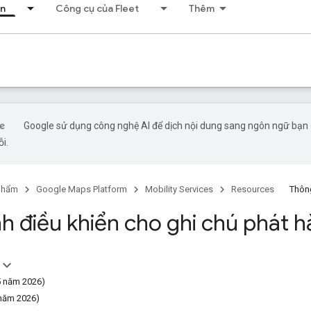
ển
Công cụ của Fleet
Thêm
Google sử dụng công nghệ AI để dịch nội dung sang ngôn ngữ bạn ư
ỗi.
phẩm
Google Maps Platform
Mobility Services
Resources
Thông
h điều khiển cho ghi chú phát h
5 năm 2026)
 năm 2026)