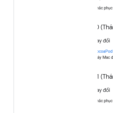
Khắc phục
v3
.
1
.
0 (Thá
Đã thay đổi
CocoaPod
máy Mac dự
v3
.
0
.
1 (Th
Đã thay đổi
Khắc phục 