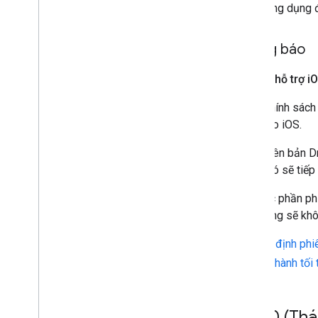
ứng dụng đ
Thông báo
Ngừng hỗ trợ i
O
Theo chính sác
SDK cho iOS.
Các phiên bản D
trước đó sẽ tiếp 
Nếu các phần phụ
ứng dụng sẽ khô
Hãy chỉ định ph
hệ điều hành tối
v2
.
2
.
0 (Thá