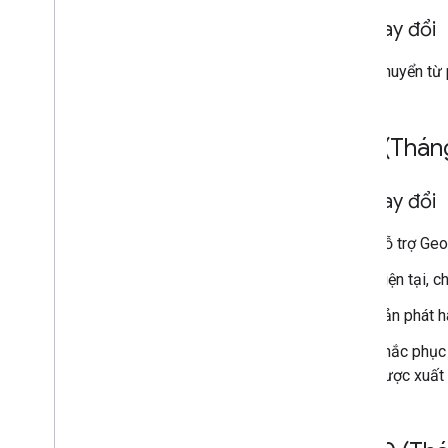
Đã thay đổi
Chuyển từ 
v9
.
0 (Thán
Đã thay đổi
Hỗ trợ Geo
Hiện tại, c
Bản phát h
Khắc phục 
được xuất 