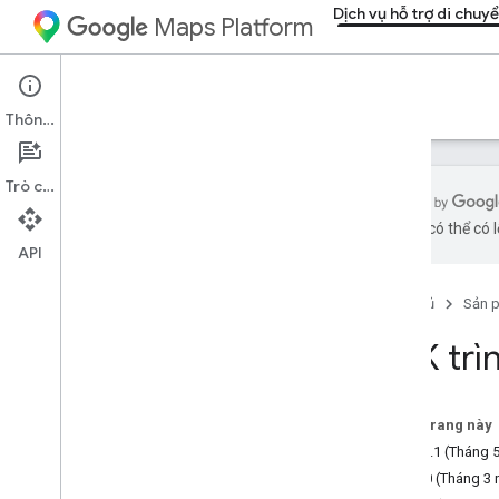
Dịch vụ hỗ trợ di chuy
Maps Platform
Mobility Services
Resources
Thông tin
Trò chuyện
bằng AI có thể có l
API
Tổng quan
Trang chủ
Sản 
Tài nguyên
Bảng chú giải thuật ngữ
SDK trìn
Hỗ trợ
Quản lý hạn mức của bạn
Trên trang này
Ghi chú phát hành
v10.10.1 (Tháng 
SDK người tiêu dùng Android
V10.10 (Tháng 3
SDK người tiêu dùng i
OS