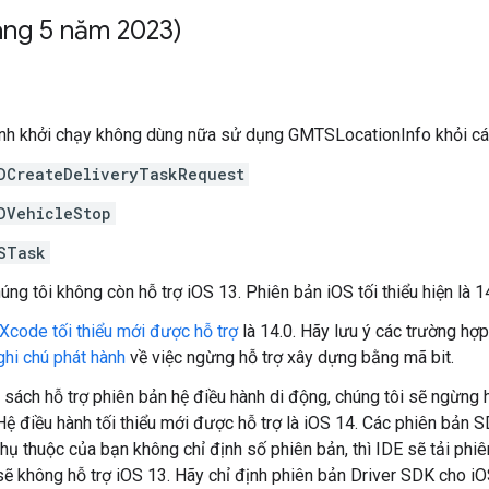
áng 5 năm 2023)
ình khởi chạy không dùng nữa sử dụng GMTSLocationInfo khỏi các
DCreateDeliveryTaskRequest
DVehicleStop
STask
húng tôi không còn hỗ trợ iOS 13. Phiên bản iOS tối thiểu hiện là 1
Xcode tối thiểu mới được hỗ trợ
là 14.0. Hãy lưu ý các trường hợ
ghi chú phát hành
về việc ngừng hỗ trợ xây dựng bằng mã bit.
 sách hỗ trợ phiên bản hệ điều hành di động, chúng tôi sẽ ngừng 
 Hệ điều hành tối thiểu mới được hỗ trợ là iOS 14. Các phiên bản S
hụ thuộc của bạn không chỉ định số phiên bản, thì IDE sẽ tải ph
ẽ không hỗ trợ iOS 13. Hãy chỉ định phiên bản Driver SDK cho i