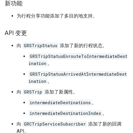
新功能
为行程分享功能添加了多目的地支持。
API 变更
向
GRSTripStatus
添加了新的行程状态。
GRSTripStatusEnrouteToIntermediateDest
ination
。
GRSTripStatusArrivedAtIntermediateDest
ination
。
向
GRSTrip
添加了新属性。
intermediateDestinations
。
intermediateDestinationIndex
。
向
GRCTripServiceSubscriber
添加了新的回调
API。