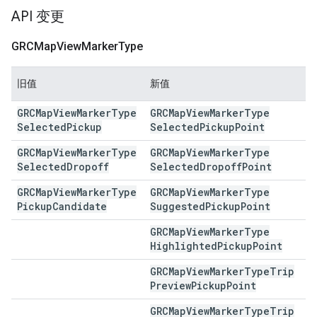
API 变更
GRCMap
View
Marker
Type
旧值
新值
GRCMap
View
Marker
Type
GRCMap
View
Marker
Type
Selected
Pickup
Selected
Pickup
Point
GRCMap
View
Marker
Type
GRCMap
View
Marker
Type
Selected
Dropoff
Selected
Dropoff
Point
GRCMap
View
Marker
Type
GRCMap
View
Marker
Type
Pickup
Candidate
Suggested
Pickup
Point
GRCMap
View
Marker
Type
Highlighted
Pickup
Point
GRCMap
View
Marker
Type
Trip
Preview
Pickup
Point
GRCMap
View
Marker
Type
Trip