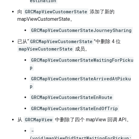
estination
向
GRCMapViewCustomerState
添加了新的
mapViewCustomerState。
GRCMapViewCustomerStateJourneySharing
已从“
GRCMapViewCustomerState
”中删除 4 位
mapViewCustomerState
成员。
GRCMapViewCustomerStateWaitingForPicku
p
GRCMapViewCustomerStateArrivedAtPicku
p
GRCMapViewCustomerStateEnRoute
GRCMapViewCustomerStateEndOfTrip
从
GRCMapView
中删除了四个 mapView 回调 API。
-
(void)mapViewDidStartWaitingForPickup: