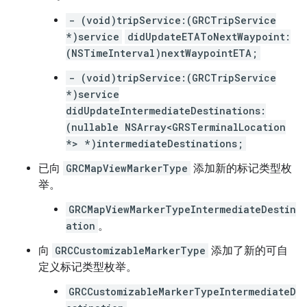
- (void)tripService:(GRCTripService
*)service
didUpdateETAToNextWaypoint:
(NSTimeInterval)nextWaypointETA;
- (void)tripService:(GRCTripService
*)service
didUpdateIntermediateDestinations:
(nullable NSArray<GRSTerminalLocation
*> *)intermediateDestinations;
已向
GRCMapViewMarkerType
添加新的标记类型枚
举。
GRCMapViewMarkerTypeIntermediateDestin
ation
。
向
GRCCustomizableMarkerType
添加了新的可自
定义标记类型枚举。
GRCCustomizableMarkerTypeIntermediateD