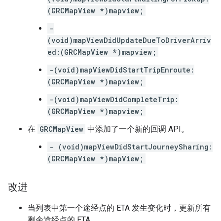
(GRCMapView *)mapview;
-
(void)mapViewDidUpdateDueToDriverArriv
ed:(GRCMapView *)mapview;
-(void)mapViewDidStartTripEnroute:
(GRCMapView *)mapview;
-(void)mapViewDidCompleteTrip:
(GRCMapView *)mapview;
在
GRCMapView
中添加了一个新的回调 API。
- (void)mapViewDidStartJourneySharing:
(GRCMapView *)mapView;
改进
当列表中第一个途经点的 ETA 发生变化时，更新所有
剩余途经点的 ETA。