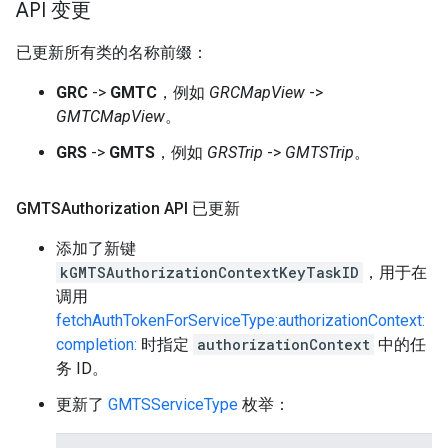
API 变更
已更新所有类的名称前缀：
GRC
->
GMTC
，例如
GRCMapView
->
GMTCMapView
。
GRS
->
GMTS
，例如
GRSTrip
->
GMTSTrip
。
GMTSAuthorization API 已更新
添加了新键
kGMTSAuthorizationContextKeyTaskID
，用于在
调用
fetchAuthTokenForServiceType:authorizationContext:
completion:
时指定
authorizationContext
中的任
务 ID。
更新了
GMTSServiceType
枚举：