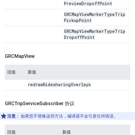
Preview
Dropoff
Point
GRCMap
View
Marker
Type
Trip
Pickup
Point
GRCMap
View
Marker
Type
Trip
Dropoff
Point
GRCMap
View
旧值
新值
redraw
Ridesharing
Overlays
GRCTrip
Service
Subscriber 协议
注意
：
如果您不替换这些方法，编译器不会引发任何错误。
旧值
新值