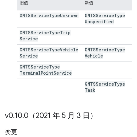
旧值
新值
GMTSService
Type
Unknown
GMTSService
Type
Unspecified
GMTSService
Type
Trip
Service
GMTSService
Type
Vehicle
GMTSService
Type
Service
Vehicle
GMTSService
Type
Terminal
Point
Service
GMTSService
Type
Task
v0
.
10
.
0（2021 年 5 月 3 日）
变更