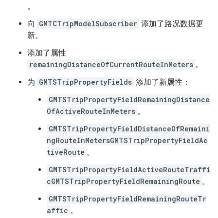
。
向
GMTCTripModelSubscriber
添加了路况数据更
新。
添加了属性
remainingDistanceOfCurrentRouteInMeters
。
为
GMTSTripPropertyFields
添加了新属性：
GMTSTripPropertyFieldRemainingDistance
OfActiveRouteInMeters
。
GMTSTripPropertyFieldDistanceOfRemaini
ngRouteInMetersGMTSTripPropertyFieldAc
tiveRoute
。
GMTSTripPropertyFieldActiveRouteTraffi
cGMTSTripPropertyFieldRemainingRoute
。
GMTSTripPropertyFieldRemainingRouteTr
affic
。