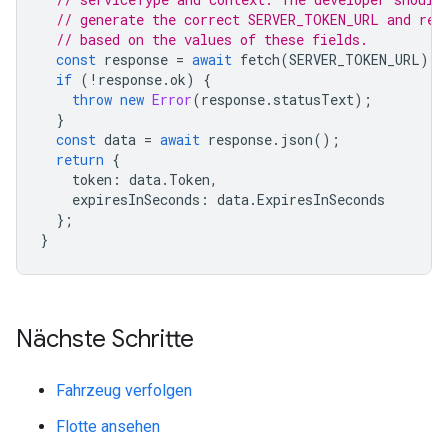
// generate the correct SERVER_TOKEN_URL and req
// based on the values of these fields.
const
response
=
await
fetch
(
SERVER_TOKEN_URL
);
if
(
!
response
.
ok
)
{
throw
new
Error
(
response
.
statusText
);
}
const
data
=
await
response
.
json
();
return
{
token
:
data
.
Token
,
expiresInSeconds
:
data
.
ExpiresInSeconds
};
}
Nächste Schritte
Fahrzeug verfolgen
Flotte ansehen