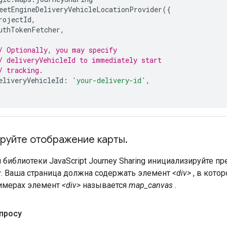
eetEngineDeliveryVehicleLocationProvider
({
rojectId
,
uthTokenFetcher
,
/ Optionally, you may specify
/ deliveryVehicleId to immediately start
/ tracking.
eliveryVehicleId
:
'your-delivery-id'
,
руйте отображение карты
.
 библиотеки JavaScript Journey Sharing инициализируйте пр
. Ваша страница должна содержать элемент
<div>
, в кото
имерах элемент
<div>
называется
map_canvas
.
апросу