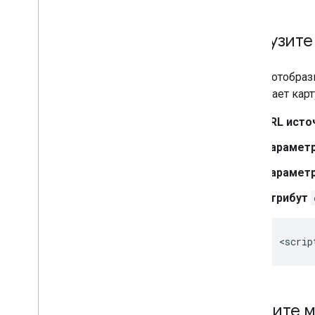
Загрузите
Чтобы отобрази
вызывает карт
URL исто
Парамет
Парамет
Атрибут
Укажите м