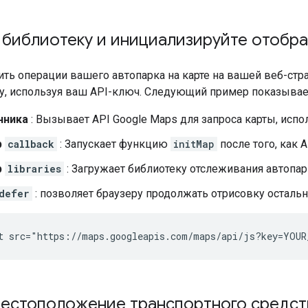
 библиотеку и инициализируйте отобр
ть операции вашего автопарка на карте на вашей веб-стра
у, используя ваш API-ключ. Следующий пример показывает,
чника
: Вызывает API Google Maps для запроса карты, испо
р
callback
: Запускает функцию
initMap
после того, как 
р
libraries
: Загружает библиотеку отслеживания автопар
defer
: позволяет браузеру продолжать отрисовку остально
естоположение транспортного средств