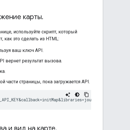
ажение карты
.
нице, используйте скрипт, который
 как это сделать из HTML:
льзуя ваш ключ API.
API вернет результат вызова.
ка.
й части страницы, пока загружается API.
а и вид на карте
.