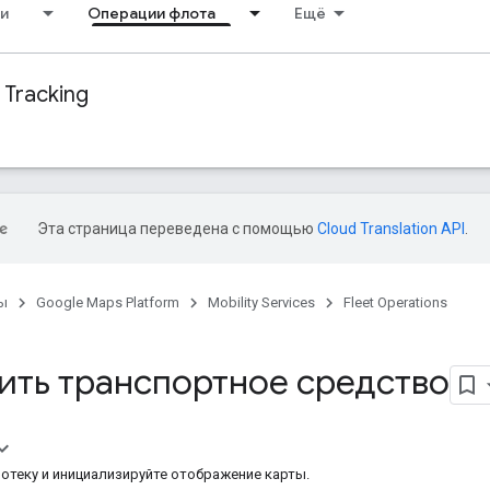
и
Операции флота
Ещё
 Tracking
Эта страница переведена с помощью
Cloud Translation API
.
ы
Google Maps Platform
Mobility Services
Fleet Operations
ить транспортное средство
иотеку и инициализируйте отображение карты.