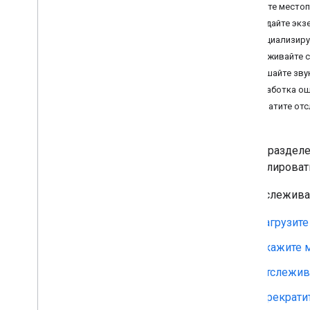
Укажите местоп
Создайте экз
Инициализиру
Отслеживайте с
Слушайте зву
Обработка о
Прекратите отс
В этом разделе
контролироват
Для отслежива
Загрузите
Укажите м
Отслежив
Прекрати