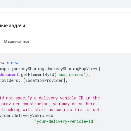
ные задачи
Машинопись
ew
=
new
maps
.
journeySharing
.
JourneySharingMapView
({
document
.
getElementById
(
'map_canvas'
),
roviders
:
[
locationProvider
],
id not specify a delivery vehicle ID in the
 provider constructor, you may do so here.
 tracking will start as soon as this is set.
vider
.
deliveryVehicleId
=
'your-delivery-vehicle-id'
;