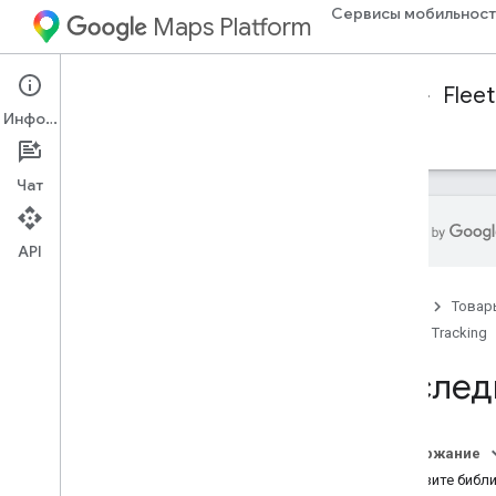
Сервисы мобильност
Maps Platform
Mobility Services
Fleet Operations
Fleet
Информация
Отслеживание флота
Справочные материалы
Чат
API
Обзор отслеживания автопарка
Главная
Товар
Настройте библиотеку
отслеживания автопарка Java
Script
.
Fleet Tracking
Отследить транспортное средство
Отслед
Посмотреть автопарк
Стиль карты
Настроить маркеры
Содержание
Настройка полилиний маршрута
Загрузите библ