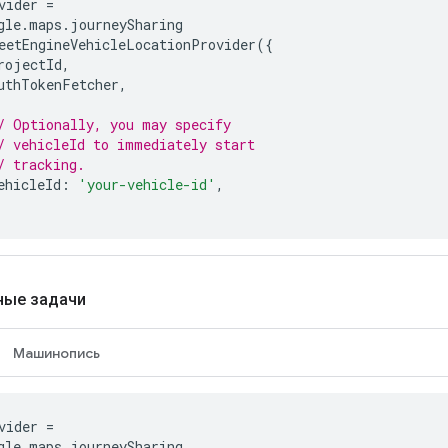
vider
=
gle
.
maps
.
journeySharing
eetEngineVehicleLocationProvider
({
rojectId
,
uthTokenFetcher
,
/ Optionally, you may specify
/ vehicleId to immediately start
/ tracking.
ehicleId
:
'your-vehicle-id'
,
ные задачи
Машинопись
vider
=
gle
.
maps
.
journeySharing