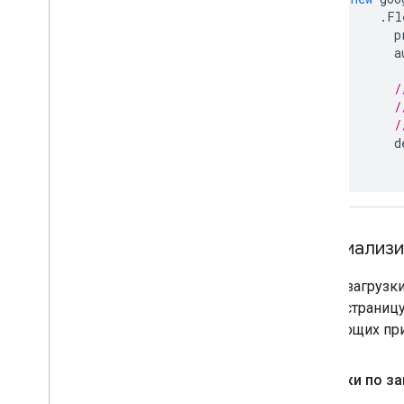
.
Fl
p
a
/
/
/
d
});
Инициализи
После загрузки
HTML-страницу
следующих пр
Поездки по з