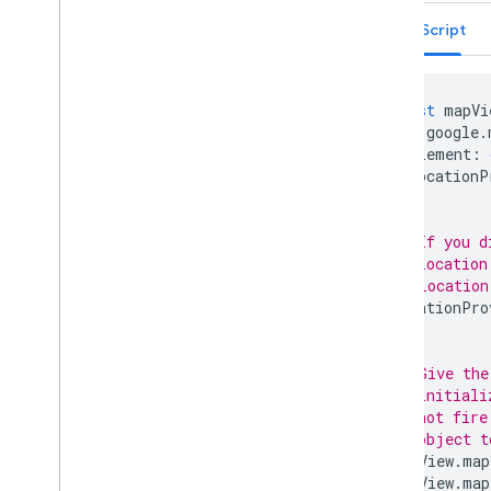
JavaScript
const
mapVi
google
.
element
:
locationP
});
// If you d
// location
// Location
locationPro
// Give the
// initiali
// not fire
// object t
mapView
.
map
mapView
.
map