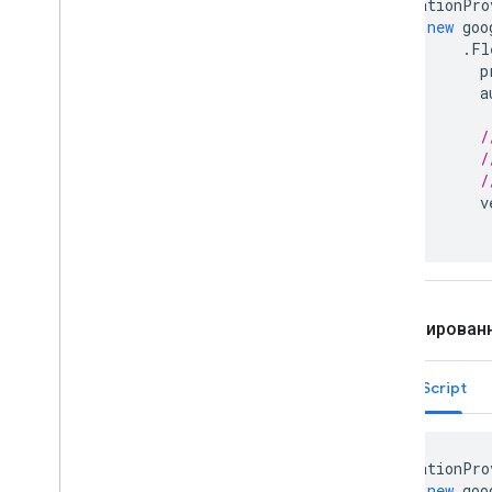
locationPro
new
goo
.
Fl
p
a
/
/
/
v
});
Запланирован
JavaScript
locationPro
new
goo