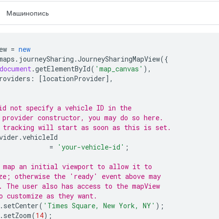
Машинопись
ew
=
new
maps
.
journeySharing
.
JourneySharingMapView
({
document
.
getElementById
(
'map_canvas'
),
roviders
:
[
locationProvider
],
id not specify a vehicle ID in the
 provider constructor, you may do so here.
 tracking will start as soon as this is set.
vider
.
vehicleId
=
'your-vehicle-id'
;
 map an initial viewport to allow it to
ze; otherwise the 'ready' event above may
. The user also has access to the mapView
o customize as they want.
.
setCenter
(
'Times Square, New York, NY'
);
.
setZoom
(
14
);