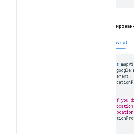
Запланирован
JavaScript
const
mapVi
google
.
element
:
locationP
});
// If you d
// location
// Location
locationPro