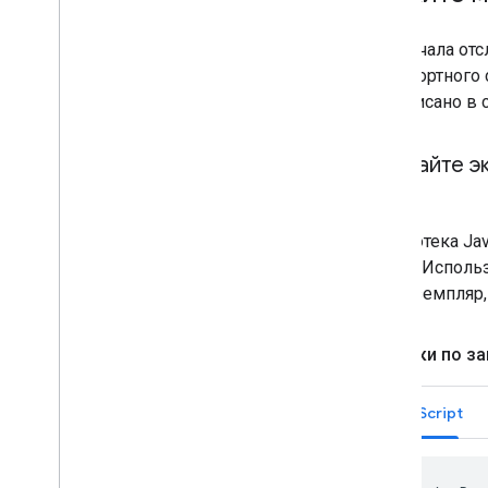
Для начала от
транспортного
как описано в
Создайте э
Библиотека Jav
Engine. Исполь
его экземпляр
Поездки по з
JavaScript