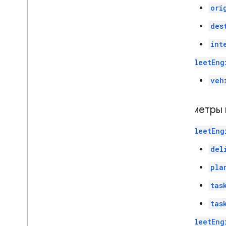
ori
des
int
FleetEng
veh
Параметры 
FleetEng
del
pla
tas
tas
FleetEng