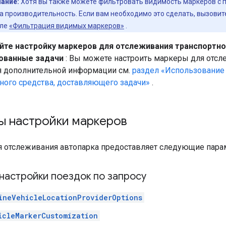
ание:
Хотя вы также можете фильтровать видимость маркеров с 
а производительность. Если вам необходимо это сделать, вызови
еле
«Фильтрация видимых маркеров»
.
йте настройку маркеров для отслеживания транспортн
ованные задачи
: Вы можете настроить маркеры для отсл
я дополнительной информации см.
раздел «Использование
ного средства, доставляющего задачи»
.
ы настройки маркеров
я отслеживания автопарка предоставляет следующие пара
настройки поездок по запросу
ineVehicleLocationProviderOptions
icleMarkerCustomization