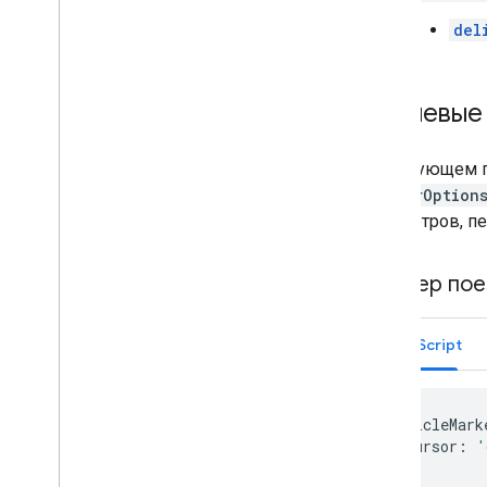
del
Стилевые
В следующем п
MarkerOption
параметров, п
Пример пое
JavaScript
vehicleMark
cursor
:
'
};