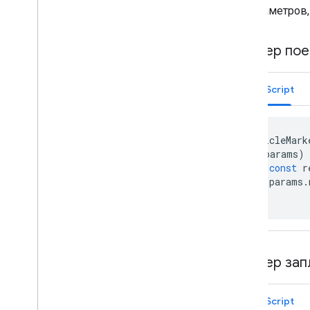
из параметров
Пример пое
JavaScript
vehicleMark
(
params
)
const
r
params
.
};
Пример зап
JavaScript