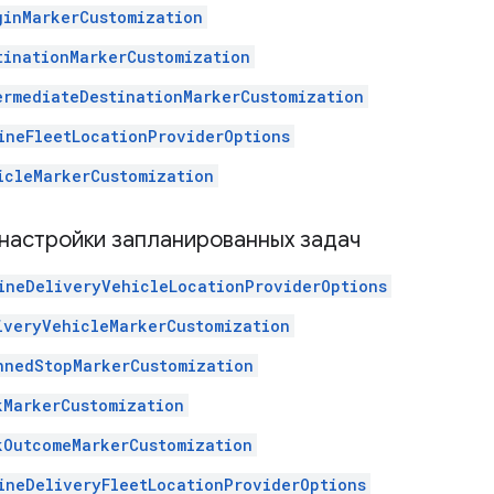
ginMarkerCustomization
tinationMarkerCustomization
ermediateDestinationMarkerCustomization
ineFleetLocationProviderOptions
icleMarkerCustomization
настройки запланированных задач
ineDeliveryVehicleLocationProviderOptions
iveryVehicleMarkerCustomization
nnedStopMarkerCustomization
kMarkerCustomization
kOutcomeMarkerCustomization
ineDeliveryFleetLocationProviderOptions