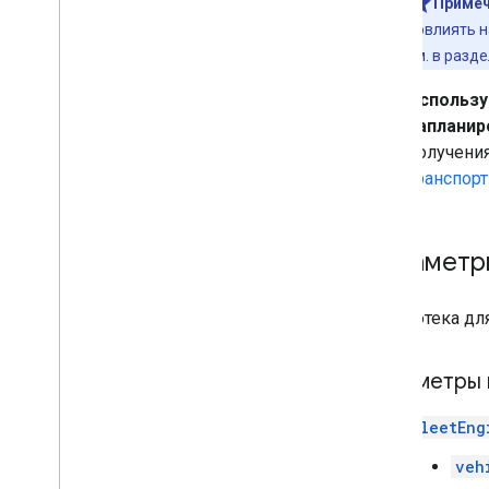
Примеч
повлиять н
см. в разд
Использу
запланир
получени
транспорт
Параметр
Библиотека дл
Параметры 
FleetEng
veh