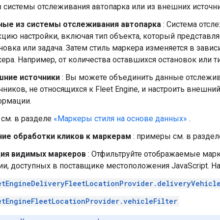
 системы отслеживания автопарка или из внешних источн
ные из системы отслеживания автопарка
: Система отсл
цию настройки, включая тип объекта, который представляе
новка или задача. Затем стиль маркера изменяется в зави
ера. Например, от количества оставшихся остановок или ти
шние источники
: Вы можете объединить данные отслежив
чников, не относящихся к Fleet Engine, и настроить внешни
ормации.
см. в разделе
«Маркеры стиля на основе данных»
.
ие обработки кликов к маркерам
: примеры см. в разде
ия видимых маркеров
: Отфильтруйте отображаемые ма
и, доступных в поставщике местоположения JavaScript. Н
etEngineDeliveryFleetLocationProvider.deliveryVehicle
etEngineFleetLocationProvider.vehicleFilter