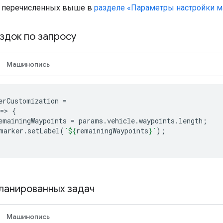
, перечисленных выше в
разделе «Параметры настройки м
здок по запросу
Машинопись
erCustomization
=
=
>
{
emainingWaypoints
=
params
.
vehicle
.
waypoints
.
length
;
marker
.
setLabel
(
`
${
remainingWaypoints
}
`
);
ланированных задач
Машинопись