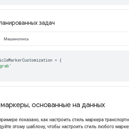
ланированных задач
Машинопись
icleMarkerCustomization
=
{
grab'
 маркеры
,
основанные на данных
римере показано, как настроить стиль маркера транспорт
дуйте этому шаблону, чтобы настроить стиль любого марк