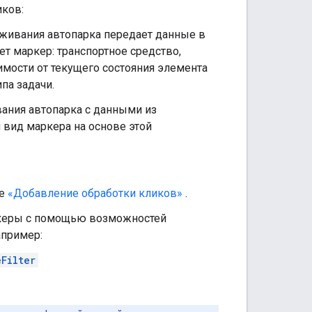
иков:
еживания автопарка передает данные в
т маркер: транспортное средство,
симости от текущего состояния элемента
па задачи.
ания автопарка с данными из
й вид маркера на основе этой
ле
«Добавление обработки кликов»
.
ркеры с помощью возможностей
апример:
Filter