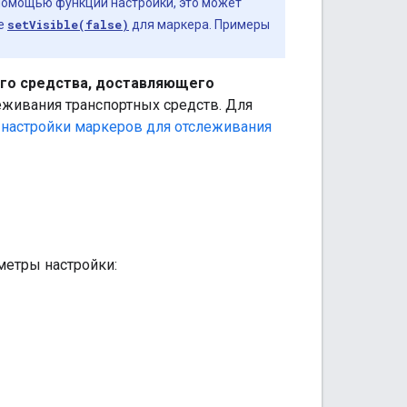
помощью функций настройки, это может
те
setVisible(false)
для маркера. Примеры
ого средства, доставляющего
еживания транспортных средств. Для
 настройки маркеров для отслеживания
метры настройки: