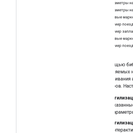
Параметры на
Параметры на
Стилевые марке
Пример поезд
Пример запла
Стилевые марке
Пример поезд
С помощью биб
добавляемых н
отслеживания 
маркеров. Нас
Стилизац
Указанны
параметр
Стилизац
интеракти