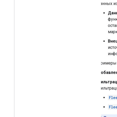
данных из
Дан
функ
оста
марк
Вне
исто
инф
Примеры 
Добавлен
Фильтрац
фильтраци
Fle
Fle