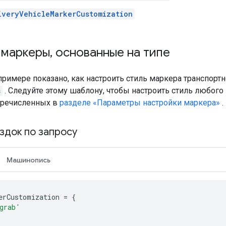
iveryVehicleMarkerCustomization
 маркеры
,
основанные на типе
римере показано, как настроить стиль маркера транспорт
s
. Следуйте этому шаблону, чтобы настроить стиль любого
еречисленных в
разделе «Параметры настройки маркера»
.
здок по запросу
Машинопись
erCustomization
=
{
grab'