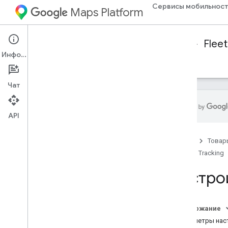
Сервисы мобильност
Maps Platform
Mobility Services
Fleet Operations
Fleet
Информация
Отслеживание флота
Справочные материалы
Чат
API
Обзор отслеживания автопарка
Главная
Товар
Настройте библиотеку
отслеживания автопарка Java
Script
.
Fleet Tracking
Отследить транспортное средство
Настро
Посмотреть автопарк
Стиль карты
Настроить маркеры
Содержание
Настройка полилиний маршрута
Параметры нас