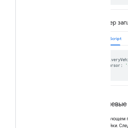
Пример зап
JavaScript
deliveryVeh
cursor
:
'
};
Стилевые
В следующем п
настройки. Сле