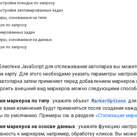
стройки поездок по запросу
стройки запланированных задач
ры, основанные на типе
ок по запросу
нированных задач
ры, основанные на данных
ок по запросу
лиотеки JavaScript для отслеживания автопарка вы может
а карту. Для этого необходимо указать параметры настрой
автопарка затем применяет перед добавлением маркеров 
троить внешний вид маркеров можно следующими способ
ия маркеров по типу
: укажите объект
MarkerOptions
для 
е вами изменения будут применяться после создания каж
ы по умолчанию. Примеры см. в разделе
«Стилизация марк
ия маркеров на основе данных
: укажите функцию настро
вность к маркерам, например, обработку кликов. Вы може