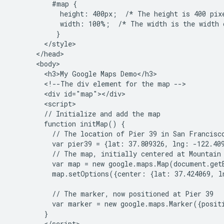
          #map {

            height: 400px;  /* The height is 400 pixe
            width: 100%;  /* The width is the width o
           }

        </style>

      </head>

      <body>

        <h3>My Google Maps Demo</h3>

        <!--The div element for the map -->

        <div id="map"></div>

        <script>

        // Initialize and add the map

        function initMap() {

          // The location of Pier 39 in San Francisco
          var pier39 = {lat: 37.809326, lng: -122.409
          // The map, initially centered at Mountain 
          var map = new google.maps.Map(document.get
          map.setOptions({center: {lat: 37.424069, l
          // The marker, now positioned at Pier 39

          var marker = new google.maps.Marker({posit
        }

        </script>
