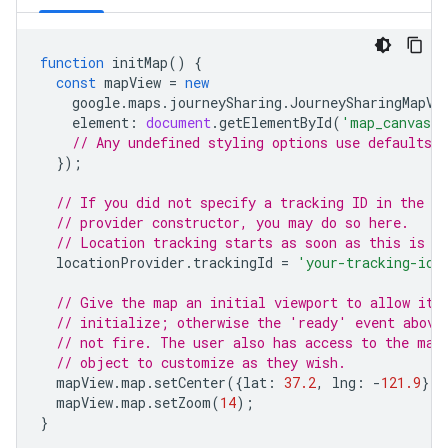
function
initMap
()
{
const
mapView
=
new
google
.
maps
.
journeySharing
.
JourneySharingMapVi
element
:
document
.
getElementById
(
'map_canvas'
// Any undefined styling options use defaults.
});
// If you did not specify a tracking ID in the lo
// provider constructor, you may do so here.
// Location tracking starts as soon as this is s
locationProvider
.
trackingId
=
'your-tracking-id'
// Give the map an initial viewport to allow it 
// initialize; otherwise the 'ready' event above
// not fire. The user also has access to the map
// object to customize as they wish.
mapView
.
map
.
setCenter
({
lat
:
37.2
,
lng
:
-
121.9
});
mapView
.
map
.
setZoom
(
14
);
}