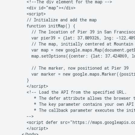
        <!--The div element for the map -->

        <div id="map"></div>

        <script>

        // Initialize and add the map

        function initMap() {

          // The location of Pier 39 in San Francisco
          var pier39 = {lat: 37.809326, lng: -122.409
          // The map, initially centered at Mountain 
          var map = new google.maps.Map(document.get
          map.setOptions({center: {lat: 37.424069, l
          // The marker, now positioned at Pier 39

          var marker = new google.maps.Marker({posit
        }

        </script>

        <!-- Load the API from the specified URL.

           * The defer attribute allows the browser t
           * The key parameter contains your own API 
           * The callback parameter executes the init
        -->

        <script defer src="https://maps.googleapis.c
        </script>

      </body>
