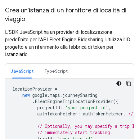
Crea un'istanza di un fornitore di località di
viaggio
L'SDK JavaScript ha un provider di localizzazione
predefinito per l'API Fleet Engine Ridesharing. Utilizza l'ID
progetto e un riferimento alla fabbrica di token per
istanziarlo.
JavaScript
TypeScript
locationProvider
=
new
google
.
maps
.
journeySharing
.
FleetEngineTripLocationProvider
({
projectId
:
'your-project-id'
,
authTokenFetcher
:
authTokenFetcher
,
// t
// Optionally, you may specify a trip ID
// immediately start tracking.
tripId
:
'your-trip-id'
,