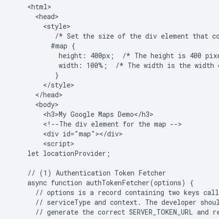
    <html>

      <head>

        <style>

           /* Set the size of the div element that co
          #map {

            height: 400px;  /* The height is 400 pixe
            width: 100%;  /* The width is the width o
           }

        </style>

      </head>

      <body>

        <h3>My Google Maps Demo</h3>

        <!--The div element for the map -->

        <div id="map"></div>

        <script>

    let locationProvider;

    // (1) Authentication Token Fetcher

    async function authTokenFetcher(options) {

      // options is a record containing two keys call
      // serviceType and context. The developer shoul
      // generate the correct SERVER_TOKEN_URL and re