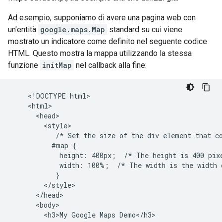
Ad esempio, supponiamo di avere una pagina web con
un'entità
google.maps.Map
standard su cui viene
mostrato un indicatore come definito nel seguente codice
HTML. Questo mostra la mappa utilizzando la stessa
funzione
initMap
nel callback alla fine:
    <!DOCTYPE html>

    <html>

      <head>

        <style>

           /* Set the size of the div element that co
          #map {

            height: 400px;  /* The height is 400 pixe
            width: 100%;  /* The width is the width o
           }

        </style>

      </head>

      <body>

        <h3>My Google Maps Demo</h3>
