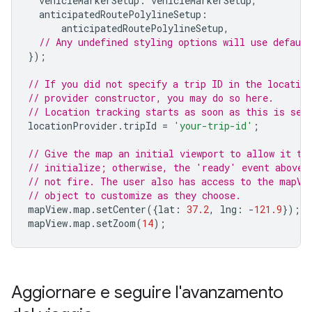
vehicleMarkerSetup
:
vehicleMarkerSetup
,
anticipatedRoutePolylineSetup
:
anticipatedRoutePolylineSetup
,
// Any undefined styling options will use default
});
// If you did not specify a trip ID in the location
// provider constructor, you may do so here.
// Location tracking starts as soon as this is set
locationProvider
.
tripId
=
'your-trip-id'
;
// Give the map an initial viewport to allow it to
// initialize; otherwise, the 'ready' event above 
// not fire. The user also has access to the mapVi
// object to customize as they choose.
mapView
.
map
.
setCenter
({
lat
:
37.2
,
lng
:
-
121.9
});
mapView
.
map
.
setZoom
(
14
);
Aggiornare e seguire l'avanzamento