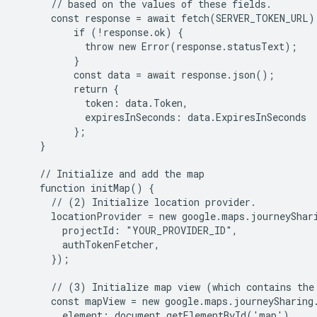
      // based on the values of these fields.

      const response = await fetch(SERVER_TOKEN_URL);
          if (!response.ok) {

            throw new Error(response.statusText);

          }

          const data = await response.json();

          return {

            token: data.Token,

            expiresInSeconds: data.ExpiresInSeconds

          };

    }

    // Initialize and add the map

    function initMap() {

      // (2) Initialize location provider.

      locationProvider = new google.maps.journeyShari
        projectId: "YOUR_PROVIDER_ID",

        authTokenFetcher,

      });

      // (3) Initialize map view (which contains the 
      const mapView = new google.maps.journeySharing.
        element: document.getElementById('map'),
