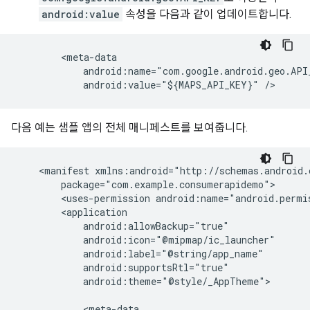
android:value
속성을 다음과 같이 업데이트합니다.
        <meta-data

            android:name="com.google.android.geo.API_
다음 예는 샘플 앱의 전체 매니페스트를 보여줍니다.
    <manifest xmlns:android="http://schemas.android.c
        package="com.example.consumerapidemo">

        <uses-permission android:name="android.permi
        <application

            android:allowBackup="true"

            android:icon="@mipmap/ic_launcher"

            android:label="@string/app_name"

            android:supportsRtl="true"

            android:theme="@style/_AppTheme">

            <meta-data
