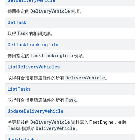
Get
Delivery
Vehicle
Delivery
Vehicle
傳回指定的
例項。
Get
Task
Task
取得
的相關資訊。
Get
Task
Tracking
Info
Task
Tracking
Info
傳回指定的
例項。
List
Delivery
Vehicles
Delivery
Vehicle
取得符合指定篩選條件的所有
。
List
Tasks
Task
取得符合指定篩選條件的所有
。
Update
Delivery
Vehicle
Delivery
Vehicle
將更新後的
資料寫入 Fleet Engine，並將
Tasks
Delivery
Vehicle
指派給
。
Update
Task