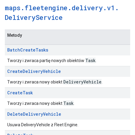
maps
.
fleetengine
.
delivery
.
v1
.
Delivery
Service
Metody
Batch
Create
Tasks
Task
Tworzy i zwraca partię nowych obiektów
.
Create
Delivery
Vehicle
Delivery
Vehicle
Tworzy i zwraca nowy obiekt
.
Create
Task
Task
Tworzy i zwraca nowy obiekt
.
Delete
Delivery
Vehicle
Usuwa DeliveryVehicle z Fleet Engine.