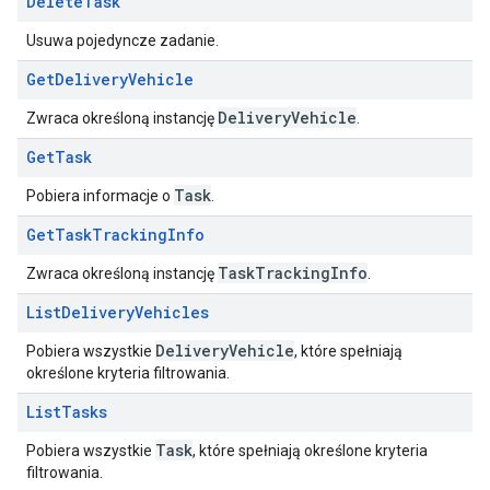
Delete
Task
Usuwa pojedyncze zadanie.
Get
Delivery
Vehicle
Delivery
Vehicle
Zwraca określoną instancję
.
Get
Task
Task
Pobiera informacje o
.
Get
Task
Tracking
Info
Task
Tracking
Info
Zwraca określoną instancję
.
List
Delivery
Vehicles
Delivery
Vehicle
Pobiera wszystkie
, które spełniają
określone kryteria filtrowania.
List
Tasks
Task
Pobiera wszystkie
, które spełniają określone kryteria
filtrowania.