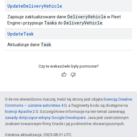
Update
Delivery
Vehicle
Delivery
Vehicle
Zapisuje zaktualizowane dane
w Fleet
Tasks
Delivery
Vehicle
Engine i przypisuje
do
.
Update
Task
Task
Aktualizuje dane
.
Czy te wskazówki były pomocne?
O ile nie stwierdzono inaczej, treść tej strony jest objęta
licencją Creative
Commons – uznanie autorstwa 4.0
, a fragmenty kodu są dostępne na
licencji Apache 2.0
. Szczegółowe informacje na ten temat zawierają
zasady dotyczące witryny Google Developers
. Java jest zastrzeżonym
znakiem towarowym firmy Oracle i jej podmiotów stowarzyszonych.
Ostatnia aktualizacja: 2025-08-31 UTC.