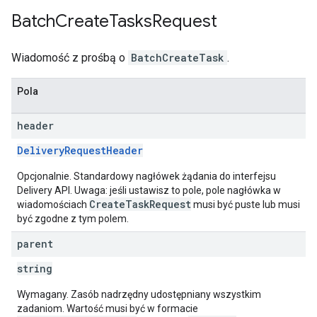
Batch
Create
Tasks
Request
Wiadomość z prośbą o
BatchCreateTask
.
Pola
header
DeliveryRequestHeader
Opcjonalnie. Standardowy nagłówek żądania do interfejsu
Delivery API. Uwaga: jeśli ustawisz to pole, pole nagłówka w
CreateTaskRequest
wiadomościach
musi być puste lub musi
być zgodne z tym polem.
parent
string
Wymagany. Zasób nadrzędny udostępniany wszystkim
zadaniom. Wartość musi być w formacie