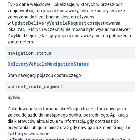
Tylko dane wejściowe. Lokalizacje, w których w przeszłości
znajdował się ten pojazd dostawczy, ale nie zostały jeszcze
zgłoszone do Fleet Engine. Jest on używany
UpdateDeliveryVehicleRequest
w
do rejestrowania
lokalizacji, których wcześniej nie można było wysłać na serwer.
Zwykle dzieje się tak, gdy pojazd dostawczy nie ma połączenia
z internetem.
navigation
_
status
DeliveryVehicleNavigationStatus
Stan nawigacji pojazdu dostawczego.
current
_
route
_
segment
bytes
Zakodowana linia łamana określająca trasę, którą nawigacja
zaleca dojazdu do następnego punktu pośredniego. Aplikacja
dla kierowców aktualizuje tę informację, gdy dotrzesz do
przystanku lub go miniesz oraz gdy nawigacja zmieni trasę. Te
LatLng
są zwracane
Task.journey_sharing_info.remaining_vehicle_j