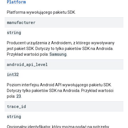
Platform
Platforma wywołującego pakietu SDK.
manufacturer
string
Producent urządzenia z Androidem, z którego wywoływany
jest pakiet SDK. Dotyczy to tylko pakietów SDK na Androida.
Samsung
Przykład wartości pola:
.
android
_
api
_
level
int32
Poziom interfejsu Android API wywołującego pakietu SDK.
Dotyczy tylko pakietów SDK na Androida. Przykład wartości
23
pola:
.
trace
_
id
string
Opcjonalny identyfikator, który można podać na potrzeby