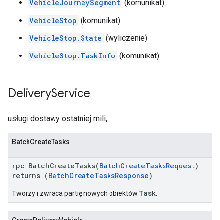
VehicleJourneySegment
(komunikat)
VehicleStop
(komunikat)
VehicleStop.State
(wyliczenie)
VehicleStop.TaskInfo
(komunikat)
Delivery
Service
usługi dostawy ostatniej mili,
BatchCreateTasks
rpc BatchCreateTasks(
BatchCreateTasksRequest
)
returns (
BatchCreateTasksResponse
)
Task
Tworzy i zwraca partię nowych obiektów
.