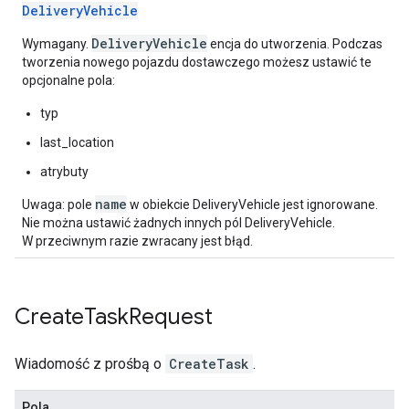
DeliveryVehicle
DeliveryVehicle
Wymagany.
encja do utworzenia. Podczas
tworzenia nowego pojazdu dostawczego możesz ustawić te
opcjonalne pola:
typ
last_location
atrybuty
name
Uwaga: pole
w obiekcie DeliveryVehicle jest ignorowane.
Nie można ustawić żadnych innych pól DeliveryVehicle.
W przeciwnym razie zwracany jest błąd.
Create
Task
Request
Wiadomość z prośbą o
CreateTask
.
Pola