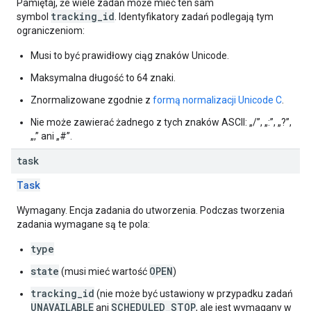
Pamiętaj, że wiele zadań może mieć ten sam
tracking_id
symbol
. Identyfikatory zadań podlegają tym
ograniczeniom:
Musi to być prawidłowy ciąg znaków Unicode.
Maksymalna długość to 64 znaki.
Znormalizowane zgodnie z
formą normalizacji Unicode C
.
Nie może zawierać żadnego z tych znaków ASCII: „/”, „:”, „?”,
„,” ani „#”.
task
Task
Wymagany. Encja zadania do utworzenia. Podczas tworzenia
zadania wymagane są te pola:
type
state
OPEN
(musi mieć wartość
)
tracking_id
(nie może być ustawiony w przypadku zadań
UNAVAILABLE
SCHEDULED_STOP
ani
, ale jest wymagany w