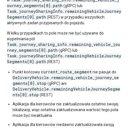
w
ourney_segments[0].path
(gRPC) lub
Task.journeySharingInfo.remainingVehicleJourney
Segments[0].path
(REST) w przypadku wszystkich
aktywnych zadań przypisanych do pojazdu.
W kilku przypadkach to pole może nie być używane do
wypełniania pól
Task.journey_sharing_info.remaining_vehicle_jou
rney_segments[0].path
(gRPC) lub
Task.journeySharingInfo.remainingVehicleJourney
Segments[0].path
(REST):
current_route_segment
Punkt końcowy
nie pasuje do
DeliveryVehicle.remaining_vehicle_journey_se
gments[0].stop
(gRPC) ani
DeliveryVehicle.remainingVehicleJourneySegme
nts[0].stop
(REST).
Aplikacja dla kierowców nie zaktualizowała ostatnio swojej
lokalizacji, więc ostatnia zaktualizowana wartość tego pola
może być nieaktualna.
Aplikacja dla kierowców niedawno zaktualizowała swoją