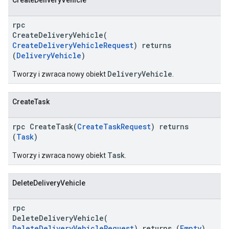
CreateDeliveryVehicle
rpc
CreateDeliveryVehicle(
CreateDeliveryVehicleRequest
) returns
(
DeliveryVehicle
)
DeliveryVehicle
Tworzy i zwraca nowy obiekt
.
CreateTask
rpc CreateTask(
CreateTaskRequest
) returns
(
Task
)
Task
Tworzy i zwraca nowy obiekt
.
DeleteDeliveryVehicle
rpc
DeleteDeliveryVehicle(
DeleteDeliveryVehicleRequest
) returns (
Empty
)