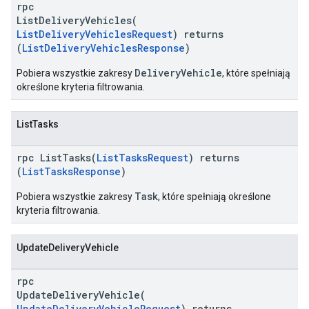
rpc
ListDeliveryVehicles(
ListDeliveryVehiclesRequest
) returns
(
ListDeliveryVehiclesResponse
)
DeliveryVehicle
Pobiera wszystkie zakresy
, które spełniają
określone kryteria filtrowania.
ListTasks
rpc ListTasks(
ListTasksRequest
) returns
(
ListTasksResponse
)
Task
Pobiera wszystkie zakresy
, które spełniają określone
kryteria filtrowania.
UpdateDeliveryVehicle
rpc
UpdateDeliveryVehicle(
UpdateDeliveryVehicleRequest
) returns