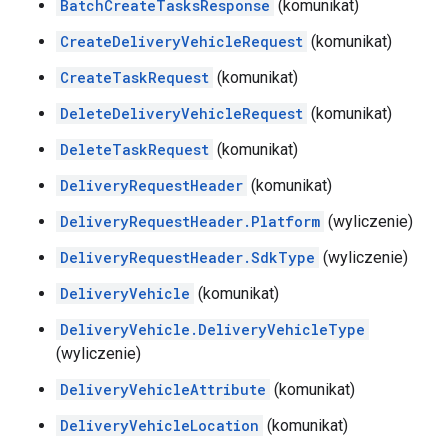
BatchCreateTasksResponse
(komunikat)
CreateDeliveryVehicleRequest
(komunikat)
CreateTaskRequest
(komunikat)
DeleteDeliveryVehicleRequest
(komunikat)
DeleteTaskRequest
(komunikat)
DeliveryRequestHeader
(komunikat)
DeliveryRequestHeader.Platform
(wyliczenie)
DeliveryRequestHeader.SdkType
(wyliczenie)
DeliveryVehicle
(komunikat)
DeliveryVehicle.DeliveryVehicleType
(wyliczenie)
DeliveryVehicleAttribute
(komunikat)
DeliveryVehicleLocation
(komunikat)