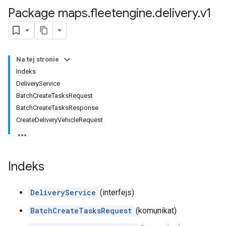
Package maps
.
fleetengine
.
delivery
.
v1
Na tej stronie
Indeks
DeliveryService
BatchCreateTasksRequest
BatchCreateTasksResponse
CreateDeliveryVehicleRequest
Indeks
DeliveryService
(interfejs)
BatchCreateTasksRequest
(komunikat)