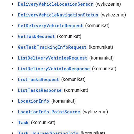
DeliveryVehicleLocationSensor
(wyliczenie)
DeliveryVehicleNavigationStatus
(wyliczenie)
GetDeliveryVehicleRequest
(komunikat)
GetTaskRequest
(komunikat)
GetTaskTrackingInfoRequest
(komunikat)
ListDeliveryVehiclesRequest
(komunikat)
ListDeliveryVehiclesResponse
(komunikat)
ListTasksRequest
(komunikat)
ListTasksResponse
(komunikat)
LocationInfo
(komunikat)
LocationInfo.PointSource
(wyliczenie)
Task
(komunikat)
Task.JourneySharingInfo
(komunikat)