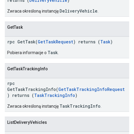
returns (
DeliveryVehicle
)
DeliveryVehicle
Zwraca określoną instancję
.
GetTask
rpc GetTask(
GetTaskRequest
) returns (
Task
)
Task
Pobiera informacje o
.
GetTaskTrackingInfo
rpc
GetTaskTrackingInfo(
GetTaskTrackingInfoRequest
) returns (
TaskTrackingInfo
)
TaskTrackingInfo
Zwraca określoną instancję
.
ListDeliveryVehicles