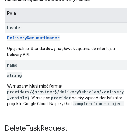
Pola
header
DeliveryRequestHeader
Opcjonalnie. Standardowy nagłówek żądania do interfejsu
Delivery API.
name
string
Wymagany. Musi mieć format
providers/{provider}/deliveryVehicles/{delivery
_vehicle}
provider
. W miejsce
należy wpisać identyfikator
sample-cloud-project
projektu Google Cloud. Na przykład:
.
Delete
Task
Request