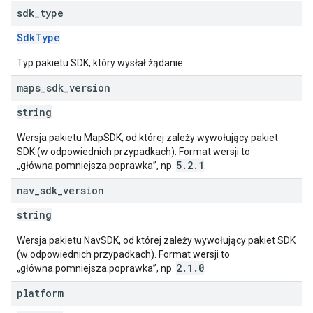
sdk
_
type
SdkType
Typ pakietu SDK, który wysłał żądanie.
maps
_
sdk
_
version
string
Wersja pakietu MapSDK, od której zależy wywołujący pakiet
SDK (w odpowiednich przypadkach). Format wersji to
5.2.1
„główna.pomniejsza.poprawka”, np.
.
nav
_
sdk
_
version
string
Wersja pakietu NavSDK, od której zależy wywołujący pakiet SDK
(w odpowiednich przypadkach). Format wersji to
2.1.0
„główna.pomniejsza.poprawka”, np.
.
platform