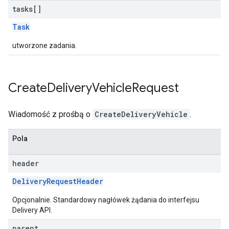
tasks[]
Task
utworzone zadania.
Create
Delivery
Vehicle
Request
Wiadomość z prośbą o
CreateDeliveryVehicle
.
Pola
header
DeliveryRequestHeader
Opcjonalnie. Standardowy nagłówek żądania do interfejsu
Delivery API.
parent