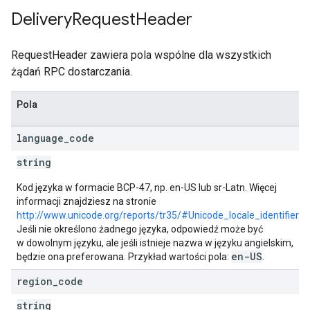
Delivery
Request
Header
RequestHeader zawiera pola wspólne dla wszystkich
żądań RPC dostarczania.
Pola
language
_
code
string
Kod języka w formacie BCP-47, np. en-US lub sr-Latn. Więcej
informacji znajdziesz na stronie
http://www.unicode.org/reports/tr35/#Unicode_locale_identifier
.
Jeśli nie określono żadnego języka, odpowiedź może być
w dowolnym języku, ale jeśli istnieje nazwa w języku angielskim,
en-US
będzie ona preferowana. Przykład wartości pola:
.
region
_
code
string