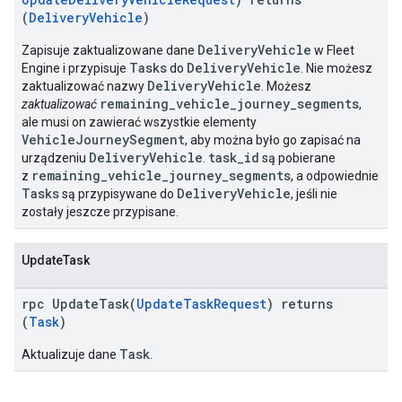
(
DeliveryVehicle
)
DeliveryVehicle
Zapisuje zaktualizowane dane
w Fleet
Tasks
DeliveryVehicle
Engine i przypisuje
do
. Nie możesz
DeliveryVehicle
zaktualizować nazwy
. Możesz
remaining_vehicle_journey_segments
zaktualizować
,
ale musi on zawierać wszystkie elementy
VehicleJourneySegment
, aby można było go zapisać na
DeliveryVehicle
task_id
urządzeniu
.
są pobierane
remaining_vehicle_journey_segments
z
, a odpowiednie
Tasks
DeliveryVehicle
są przypisywane do
, jeśli nie
zostały jeszcze przypisane.
UpdateTask
rpc UpdateTask(
UpdateTaskRequest
) returns
(
Task
)
Task
Aktualizuje dane
.