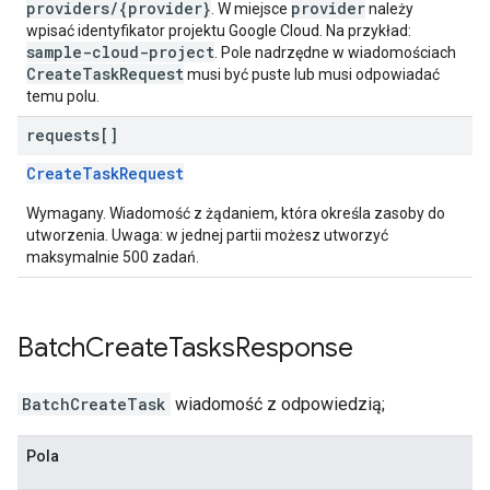
providers/{provider}
provider
. W miejsce
należy
wpisać identyfikator projektu Google Cloud. Na przykład:
sample-cloud-project
. Pole nadrzędne w wiadomościach
CreateTaskRequest
musi być puste lub musi odpowiadać
temu polu.
requests[]
CreateTaskRequest
Wymagany. Wiadomość z żądaniem, która określa zasoby do
utworzenia. Uwaga: w jednej partii możesz utworzyć
maksymalnie 500 zadań.
Batch
Create
Tasks
Response
BatchCreateTask
wiadomość z odpowiedzią;
Pola