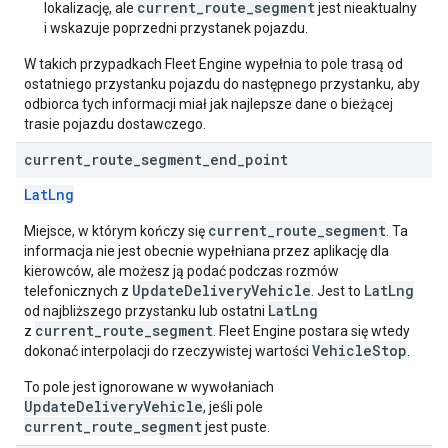
current_route_segment
lokalizację, ale
jest nieaktualny
i wskazuje poprzedni przystanek pojazdu.
W takich przypadkach Fleet Engine wypełnia to pole trasą od
ostatniego przystanku pojazdu do następnego przystanku, aby
odbiorca tych informacji miał jak najlepsze dane o bieżącej
trasie pojazdu dostawczego.
current
_
route
_
segment
_
end
_
point
LatLng
current_route_segment
Miejsce, w którym kończy się
. Ta
informacja nie jest obecnie wypełniana przez aplikację dla
kierowców, ale możesz ją podać podczas rozmów
UpdateDeliveryVehicle
LatLng
telefonicznych z
. Jest to
LatLng
od najbliższego przystanku lub ostatni
current_route_segment
z
. Fleet Engine postara się wtedy
VehicleStop
dokonać interpolacji do rzeczywistej wartości
.
To pole jest ignorowane w wywołaniach
UpdateDeliveryVehicle
, jeśli pole
current_route_segment
jest puste.