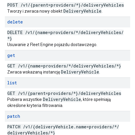
POST
/
v1
/
{parent=providers
/
*}
/
delivery
Vehicles
Delivery
Vehicle
Tworzy i zwraca nowy obiekt
.
delete
DELETE
/
v1
/
{name=providers
/
*
/
delivery
Vehicles
/
*}
Usuwanie z Fleet Engine pojazdu dostawczego.
get
GET
/
v1
/
{name=providers
/
*
/
delivery
Vehicles
/
*}
Delivery
Vehicle
Zwraca wskazaną instancję
.
list
GET
/
v1
/
{parent=providers
/
*}
/
delivery
Vehicles
Delivery
Vehicle
Pobiera wszystkie
, które spełniają
określone kryteria filtrowania.
patch
PATCH
/
v1
/
{delivery
Vehicle
.
name=providers
/
*
/
delivery
Vehicles
/
*}