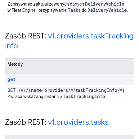
Delivery
Vehicle
Zapisywanie zaktualizowanych danych
Tasks
Delivery
Vehicle
w Fleet Engine i przypisywanie
do
.
Zasób REST:
v1
.
providers
.
task
Tracking
Info
Metody
get
GET
/
v1
/
{name=providers
/
*
/
task
Tracking
Info
/
*}
Task
Tracking
Info
Zwraca wskazaną instancję
.
Zasób REST:
v1
.
providers
.
tasks