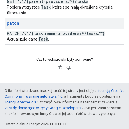
GET
/
v1
/
{parent=providers
/
*}
/
tasks
Task
Pobiera wszystkie
, które spełniają określone kryteria
filtrowania.
patch
PATCH
/
v1
/
{task
.
name=providers
/
*
/
tasks
/
*}
Task
Aktualizuje dane
.
Czy te wskazówki były pomocne?
O ile nie stwierdzono inaczej, treść tej strony jest objęta
licencją Creative
Commons – uznanie autorstwa 4.0
, a fragmenty kodu są dostępne na
licencji Apache 2.0
. Szczegółowe informacje na ten temat zawierają
zasady dotyczące witryny Google Developers
. Java jest zastrzeżonym
znakiem towarowym firmy Oracle i jej podmiotów stowarzyszonych.
Ostatnia aktualizacja: 2025-08-31 UTC.