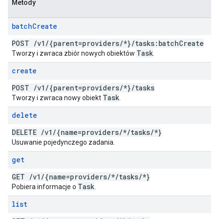
Metody
batch
Create
POST
/
v1
/
{parent=providers
/
*}
/
tasks:batch
Create
Task
Tworzy i zwraca zbiór nowych obiektów
.
create
POST
/
v1
/
{parent=providers
/
*}
/
tasks
Task
Tworzy i zwraca nowy obiekt
.
delete
DELETE
/
v1
/
{name=providers
/
*
/
tasks
/
*}
Usuwanie pojedynczego zadania.
get
GET
/
v1
/
{name=providers
/
*
/
tasks
/
*}
Task
Pobiera informacje o
.
list