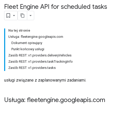
Fleet Engine API for scheduled tasks
Na tej stronie
Usługa: fleetengine.googleapis.com
Dokument opisujący
Punkt końcowy usługi
Zasób REST: v1.providers.deliveryVehicles
Zasób REST: v1.providers.taskTrackingInfo
Zasób REST: v1.providers.tasks
usługi związane z zaplanowanymi zadaniami.
Usługa: fleetengine
.
googleapis
.
com