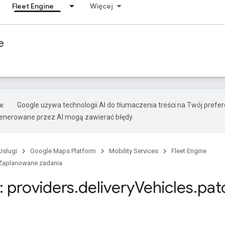
Fleet Engine
Więcej
e
Google używa technologii AI do tłumaczenia treści na Twój prefe
nerowane przez AI mogą zawierać błędy.
Usługi
Google Maps Platform
Mobility Services
Fleet Engine
Zaplanowane zadania
 providers
.
delivery
Vehicles
.
pat