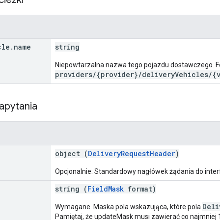
cle
.
name
string
Niepowtarzalna nazwa tego pojazdu dostawczego. F
providers/{provider}/deliveryVehicles/{
apytania
object (
DeliveryRequestHeader
)
Opcjonalnie: Standardowy nagłówek żądania do interf
string (
FieldMask
format)
Deli
Wymagane. Maska pola wskazująca, które pola
Pamiętaj, że updateMask musi zawierać co najmniej 1