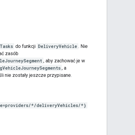
Tasks
do funkcji
DeliveryVehicle
. Nie
ać zasób
leJourneySegment
, aby zachować je w
gVehicleJourneySegments
, a
eśli nie zostały jeszcze przypisane.
e=providers/*/deliveryVehicles/*}