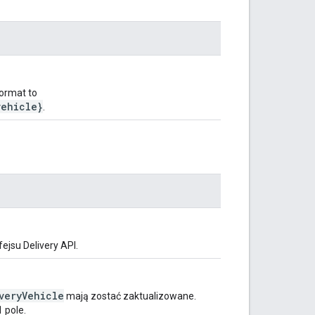
ormat to
vehicle}
.
ejsu Delivery API.
veryVehicle
mają zostać zaktualizowane.
 pole.