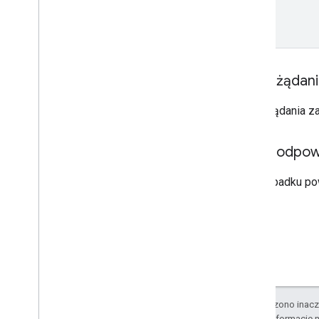
Treść żądan
Treść żądania z
Treść odpow
W przypadku po
O ile nie stwierdzono inacze
Szczegółowe informacje n