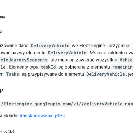
i
nia
i
alizowane dane
DeliveryVehicle
we Fleet Engine i przypisuje
zować nazwy elementu
DeliveryVehicle
.
Możesz
zaktualizow
icleJourneySegments
, ale musi on zawierać wszystkie
Vehic
cle
. Elementy typu
taskId
są pobierane z elementu
remainin
im
Tasks
są przypisywane do elementu
DeliveryVehicle
, j
TP
//fleetengine.googleapis.com/v1/{deliveryVehicle.nam
a składni
transkodowania gRPC
.
cieżki