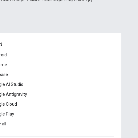
d
roid
ome
base
le AI Studio
le Antigravity
le Cloud
le Play
 all