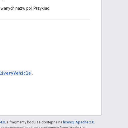
kowanych nazw pól. Przykład:
liveryVehicle
.
4.0
, a fragmenty kodu są dostępne na
licencji Apache 2.0
.
st zastrzeżonym znakiem towarowym firmy Oracle i jej