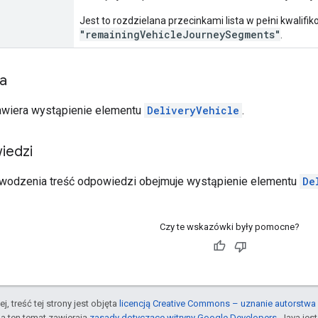
Jest to rozdzielana przecinkami lista w pełni kwalifi
"remainingVehicleJourneySegments"
.
ia
awiera wystąpienie elementu
DeliveryVehicle
.
iedzi
wodzenia treść odpowiedzi obejmuje wystąpienie elementu
De
Czy te wskazówki były pomocne?
j, treść tej strony jest objęta
licencją Creative Commons – uznanie autorstwa 
a ten temat zawierają
zasady dotyczące witryny Google Developers
. Java je