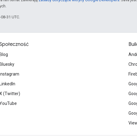
ych.
5-08-31 UTC.
Społeczność
Buil
Blog
And
Bluesky
Chr
Instagram
Fire
LinkedIn
Goog
X (Twitter)
Goog
YouTube
Goog
Goog
View