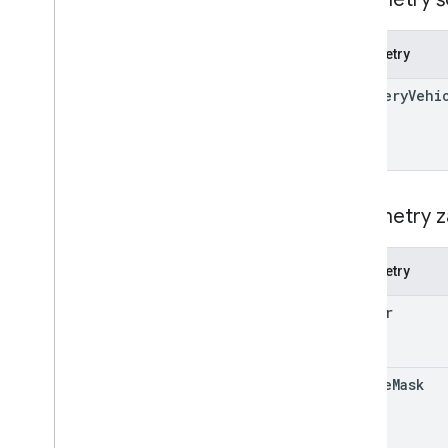
Parametry
delivery
Vehi
Parametry z
Parametry
header
update
Mask