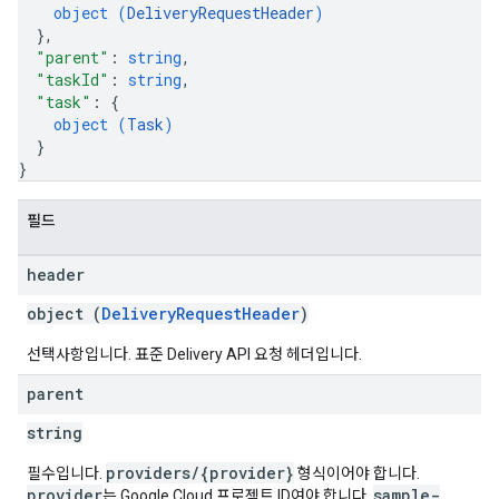
object (
DeliveryRequestHeader
)
}
,
"parent"
: 
string
,
"taskId"
: 
string
,
"task"
: 
{
object (
Task
)
}
}
필드
header
object (
DeliveryRequestHeader
)
선택사항입니다. 표준 Delivery API 요청 헤더입니다.
parent
string
providers/{provider}
필수입니다.
형식이어야 합니다.
provider
sample-
는 Google Cloud 프로젝트 ID여야 합니다.