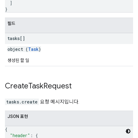
]
}
필드
tasks[]
object (
Task
)
생성된 할 일
Create
Task
Request
tasks.create
요청 메시지입니다.
JSON 표현
{
"header"
: 
{