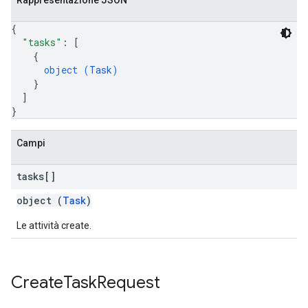
Rappresentazione JSON
{
"tasks"
: 
[
{
object (
Task
)
}
]
}
Campi
tasks[]
object (
Task
)
Le attività create.
Create
Task
Request