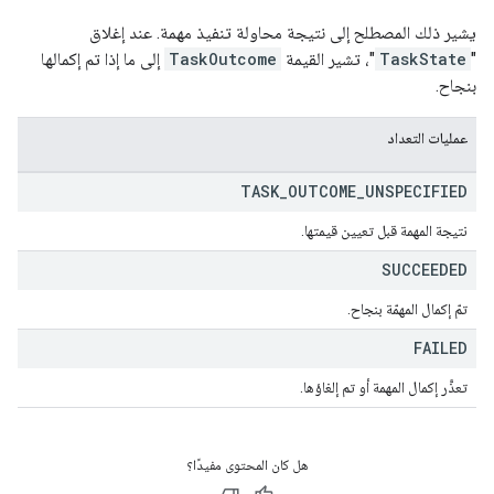
يشير ذلك المصطلح إلى نتيجة محاولة تنفيذ مهمة. عند إغلاق
"
TaskState
"، تشير القيمة
TaskOutcome
إلى ما إذا تم إكمالها
بنجاح.
عمليات التعداد
TASK
_
OUTCOME
_
UNSPECIFIED
نتيجة المهمة قبل تعيين قيمتها.
SUCCEEDED
تمّ إكمال المهمّة بنجاح.
FAILED
تعذَّر إكمال المهمة أو تم إلغاؤها.
هل كان المحتوى مفيدًا؟