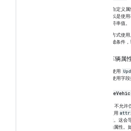
不过，自定义属
个都可以是使用
应的字符串值。
以这种方式使用
查询过滤条件，
更新车辆属
您可以使用
Upd
您可以使用字段
Update
Vehic
此 API 不
attr
码中使用
辆属性。这会
存在的属性。