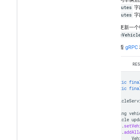
attributes
字
attributes
字
如需仅更新一个
UpdateVehicl
如需查看
gRPC
gRPC
RES
static
fina
static
fina
VehicleServ
String
vehi
Vehicle
upd
.
setVeh
.
addAll
Veh