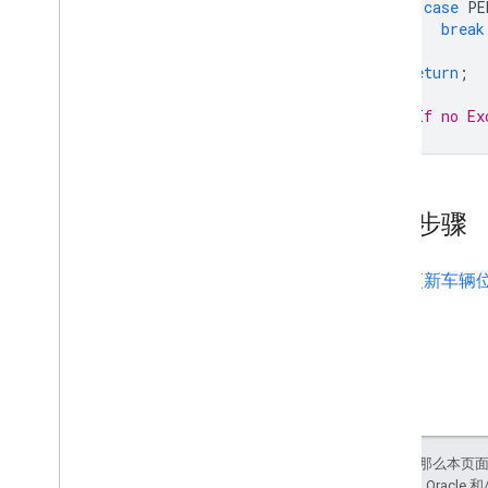
case
PE
break
}
return
;
}
// If no Ex
后续步骤
更新车辆
如未另行说明，那么本页
站政策
。Java 是 Orac