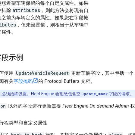
明您希望车辆保留的每个自定义属性。如果
attributes
中排除
，则此方法会将现有自
为之前为车辆定义的属性。如果您在字段掩
ibutes
，但未设置值，则相当于从车辆中
义属性。
字段示例
何使用
UpdateVehicleRequest
更新车辆字段，其中包括一个
阅有关
字段掩码
的 Protocol Buffers 文档。
k
必须始终设置。Fleet Engine 会拒绝包含空
update_mask
字段的请求。
ion
以外的字段进行更新需要
Fleet Engine On-demand Admin
权
行程类型和自定义属性
启用了
back_to_back
行程，并指定了一个新属性：
class
。如