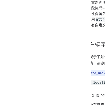
还必须重新声
您在字段掩码
定义属性保留
attr
码中使用
移除所有自定
更新车辆
本部分展示了如
了解详情，请参
注意
：
update_mas
对
last_locat
示例：启用新的
此示例为车辆