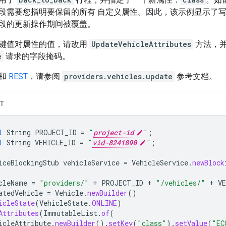
段需要您指明要保留的所有 自定义属性。因此，该示例显示了
段的更新操作期间被覆盖。
键值对属性的值，请改用
UpdateVehicleAttributes
方法，
e
请求的字段掩码。
和
REST
，请参阅
providers.vehicles.update
参考文档。
T
l
String
PROJECT_ID
=
"
project-id
"
;
l
String
VEHICLE_ID
=
"
vid-8241890
"
;
iceBlockingStub
vehicleService
=
VehicleService
.
newBlock
cleName
=
"providers/"
+
PROJECT_ID
+
"/vehicles/"
+
V
atedVehicle
=
Vehicle
.
newBuilder
()
icleState
(
VehicleState
.
ONLINE
)
Attributes
(
ImmutableList
.
of
(
icleAttribute
.
newBuilder
().
setKey
(
"class"
).
setValue
(
"EC