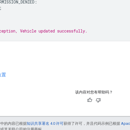
RMISSION_DENIED
:
;
ception, Vehicle updated successfully.
位置
该内容对您有帮助吗？
面中的内容已根据
知识共享署名 4.0 许可
获得了许可，并且代码示例已根据
Apac
le 和/或其关联公司的注册商标。