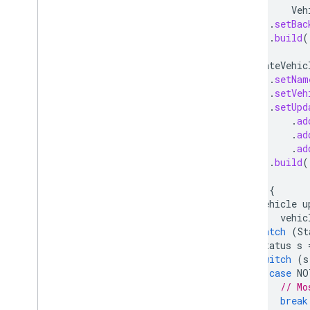
Veh
.
setBac
.
build
(
UpdateVehic
.
setNam
.
setVeh
.
setUpd
.
ad
.
ad
.
ad
.
build
(
try
{
Vehicle
u
vehic
}
catch
(
St
Status
s
switch
(
s
case
NO
// Mo
break