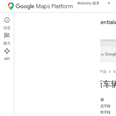
Mobility 服务
Maps Platform
Mobility Services
Fleet Engine
Essential
信息
基本知识
设置 Fleet Engine
创建和使用车辆
聊天
API
简介
首页
产品
G
按需行程
更新车
创建车辆
更新车辆字段
更新车辆位置信息
本页内容
购买车辆
车辆状态字段
列出车辆
车辆属性字段