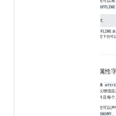
您的系统可以将
5 点为
OFFLINE
离线模式
OFFLINE
使用
表
在此状态下仍可
车辆属性
使用车辆
attri
这样可以增强应
属性，并且每个
例如，您可以声
级：
ECONOMY