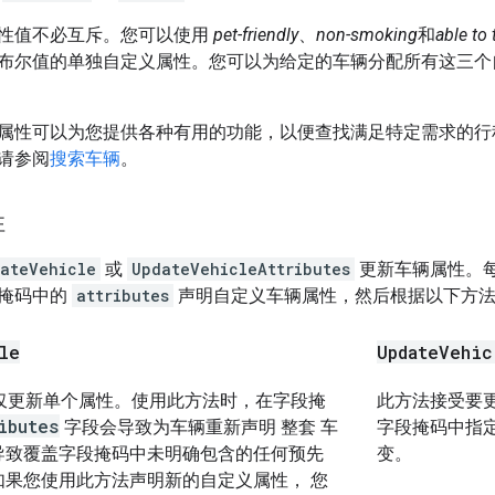
性值不必互斥。您可以使用
pet-friendly
、
non-smoking
和
able to 
布尔值的单独自定义属性。您可以为给定的车辆分配所有这三
属性可以为您提供各种有用的功能，以便查找满足特定需求的行
请参阅
搜索车辆
。
性
ateVehicle
或
UpdateVehicleAttributes
更新车辆属性。
掩码中的
attributes
声明自定义车辆属性，然后根据以下方
le
Update
Vehic
允许仅更新单个属性。使用此方法时，在字段掩
此方法接受要
ibutes
字段会导致为车辆重新声明
整套
车
字段掩码中指
导致覆盖字段掩码中未明确包含的任何预先
变。
如果您使用此方法声明新的自定义属性， 您