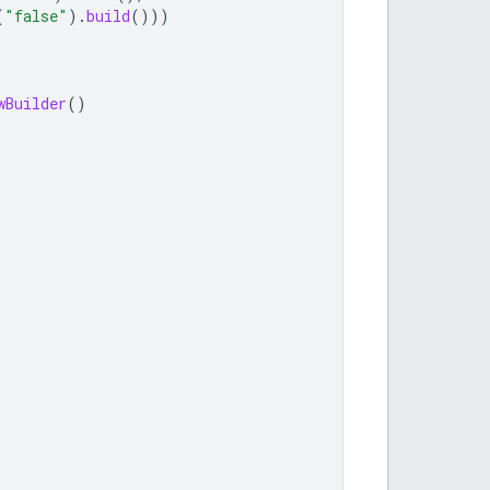
(
"false"
).
build
()))
wBuilder
()