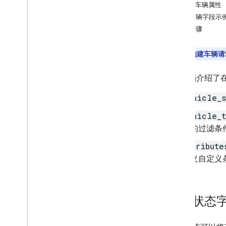
搜索车辆
更新车辆属性
删除车辆
更新车辆字段示
后续步骤
计划任务
注意
：
在构建车辆请
本文档介绍了
vehicle_s
vehicle_t
配的过滤条
attribute
定义自定义
车辆状态