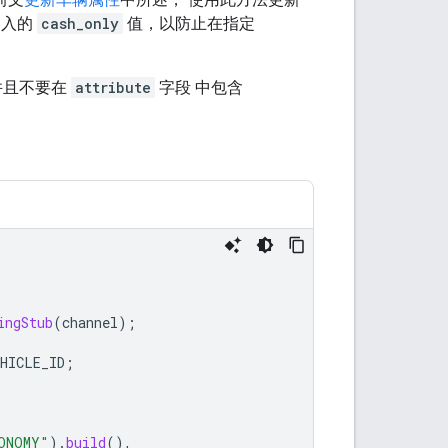
写入的
cash_only
值，以防止在指定
并且不要在
attribute
字段 中包含
ingStub
(
channel
);
EHICLE_ID
;
ONOMY"
).
build
(),