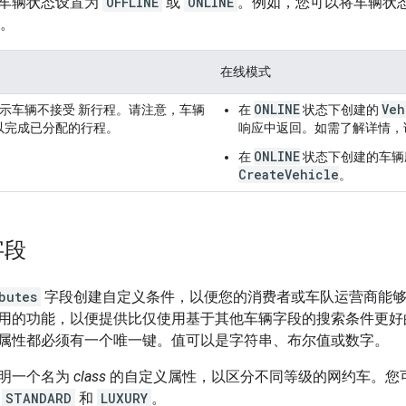
车辆状态设置为
OFFLINE
或
ONLINE
。例如，您可以将车辆状态
。
在线模式
ONLINE
Veh
示车辆不接受 新行程。请注意，车辆
在
状态下创建的
以完成已分配的行程。
响应中返回。如需了解详情，
ONLINE
在
状态下创建的车辆
CreateVehicle
。
字段
butes
字段创建自定义条件，以便您的消费者或车队运营商能够
用的功能，以便提供比仅使用基于其他车辆字段的搜索条件更好的车
属性都必须有一个唯一键。值可以是字符串、布尔值或数字。
明一个名为
class
的自定义属性，以区分不同等级的网约车。您
、
STANDARD
和
LUXURY
。