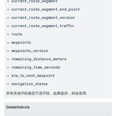
current_route_segment
current_route_segment_end_point
current_route_segment_version
current_route_segment_traffic
route
waypoints
waypoints_version
remaining_distance_meters
remaining_time_seconds
eta_to_next_waypoint
navigation_status
所有其他字段都是可选字段，如果提供，则会使用。
DeleteVehicle