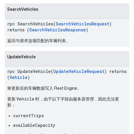
SearchVehicles
rpc SearchVehicles(
SearchVehiclesRequest
)
returns (
SearchVehiclesResponse
)
返回与请求选项匹配的车辆列表。
UpdateVehicle
rpc UpdateVehicle(
UpdateVehicleRequest
) returns
(
Vehicle
)
将更新后的车辆数据写入 Fleet Engine。
Vehicle
更新
时，由于以下字段由服务器管理，因此无法更
新：
currentTrips
availableCapacity