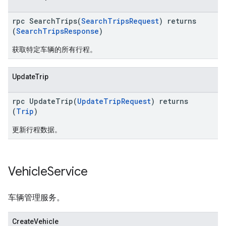
rpc SearchTrips(
SearchTripsRequest
) returns
(
SearchTripsResponse
)
获取特定车辆的所有行程。
UpdateTrip
rpc UpdateTrip(
UpdateTripRequest
) returns
(
Trip
)
更新行程数据。
Vehicle
Service
车辆管理服务。
CreateVehicle