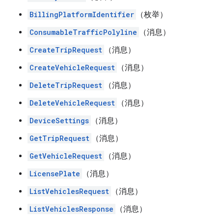
BillingPlatformIdentifier
（枚举）
ConsumableTrafficPolyline
（消息）
CreateTripRequest
（消息）
CreateVehicleRequest
（消息）
DeleteTripRequest
（消息）
DeleteVehicleRequest
（消息）
DeviceSettings
（消息）
GetTripRequest
（消息）
GetVehicleRequest
（消息）
LicensePlate
（消息）
ListVehiclesRequest
（消息）
ListVehiclesResponse
（消息）