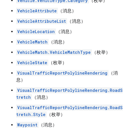
Vehicle.VehicleType.Category
（枚举）
VehicleAttribute
（消息）
VehicleAttributeList
（消息）
VehicleLocation
（消息）
VehicleMatch
（消息）
VehicleMatch.VehicleMatchType
（枚举）
VehicleState
（枚举）
VisualTrafficReportPolylineRendering
（消
息）
VisualTrafficReportPolylineRendering.RoadS
tretch
（消息）
VisualTrafficReportPolylineRendering.RoadS
tretch.Style
（枚举）
Waypoint
（消息）