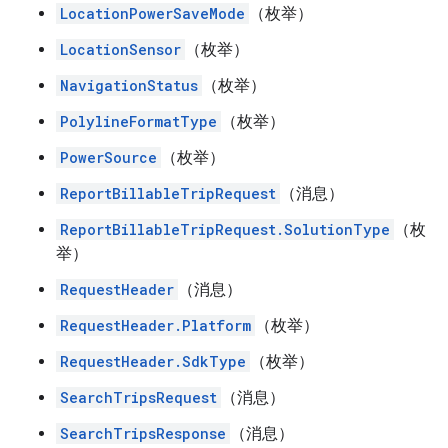
LocationPowerSaveMode
（枚举）
LocationSensor
（枚举）
NavigationStatus
（枚举）
PolylineFormatType
（枚举）
PowerSource
（枚举）
ReportBillableTripRequest
（消息）
ReportBillableTripRequest.SolutionType
（枚
举）
RequestHeader
（消息）
RequestHeader.Platform
（枚举）
RequestHeader.SdkType
（枚举）
SearchTripsRequest
（消息）
SearchTripsResponse
（消息）