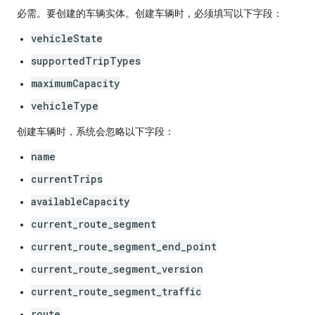
必需。要创建的车辆实体。创建车辆时，必须填写以下字段：
vehicleState
supportedTripTypes
maximumCapacity
vehicleType
创建车辆时，系统会忽略以下字段：
name
currentTrips
availableCapacity
current_route_segment
current_route_segment_end_point
current_route_segment_version
current_route_segment_traffic
route