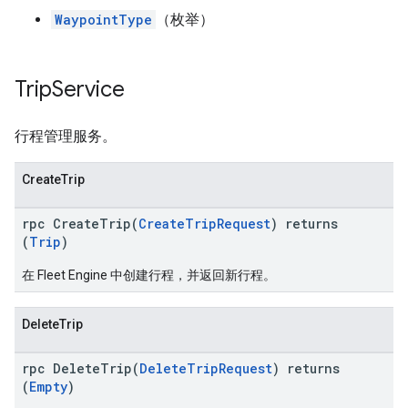
WaypointType
（枚举）
Trip
Service
行程管理服务。
CreateTrip
rpc CreateTrip(
CreateTripRequest
) returns
(
Trip
)
在 Fleet Engine 中创建行程，并返回新行程。
DeleteTrip
rpc DeleteTrip(
DeleteTripRequest
) returns
(
Empty
)