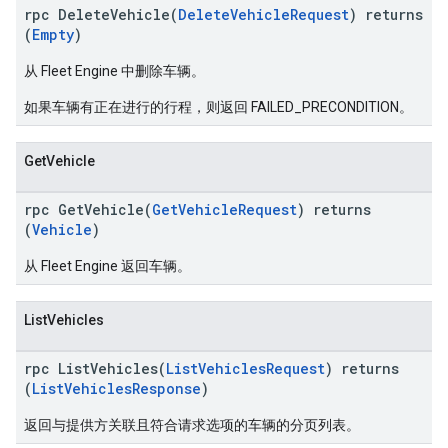
rpc DeleteVehicle(
DeleteVehicleRequest
) returns
(
Empty
)
从 Fleet Engine 中删除车辆。
如果车辆有正在进行的行程，则返回 FAILED_PRECONDITION。
GetVehicle
rpc GetVehicle(
GetVehicleRequest
) returns
(
Vehicle
)
从 Fleet Engine 返回车辆。
ListVehicles
rpc ListVehicles(
ListVehiclesRequest
) returns
(
ListVehiclesResponse
)
返回与提供方关联且符合请求选项的车辆的分页列表。