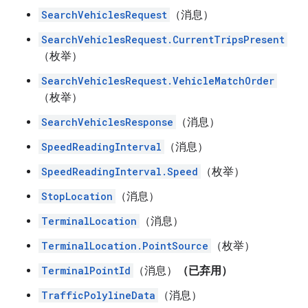
SearchVehiclesRequest
（消息）
SearchVehiclesRequest.CurrentTripsPresent
（枚举）
SearchVehiclesRequest.VehicleMatchOrder
（枚举）
SearchVehiclesResponse
（消息）
SpeedReadingInterval
（消息）
SpeedReadingInterval.Speed
（枚举）
StopLocation
（消息）
TerminalLocation
（消息）
TerminalLocation.PointSource
（枚举）
TerminalPointId
（消息）
（已弃用）
TrafficPolylineData
（消息）