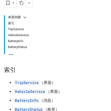
本页内容
索引
TripService
VehicleService
BatteryInfo
BatteryStatus
索引
TripService
（界面）
VehicleService
（界面）
BatteryInfo
（消息）
BatteryStatus
（枚举）