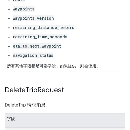
waypoints
waypoints_version
remaining_distance_meters
remaining_time_seconds
eta_to_next_waypoint
navigation_status
所有其他字段都是可选字段，如果提供，则会使用。
Delete
Trip
Request
DeleteTrip 请求消息。
字段