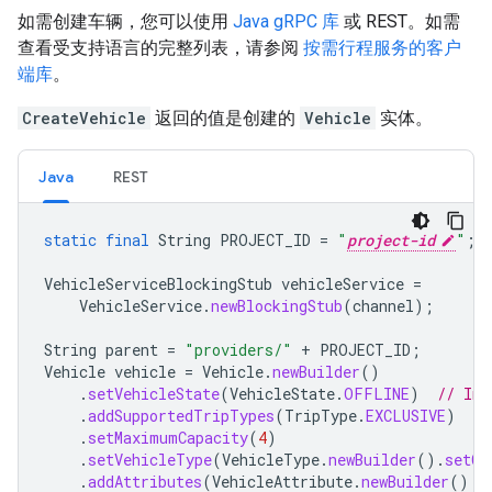
如需创建车辆，您可以使用
Java gRPC 库
或 REST。如需
查看受支持语言的完整列表，请参阅
按需行程服务的客户
端库
。
CreateVehicle
返回的值是创建的
Vehicle
实体。
Java
REST
static
final
String
PROJECT_ID
=
"
project-id
"
;
VehicleServiceBlockingStub
vehicleService
=
VehicleService
.
newBlockingStub
(
channel
);
String
parent
=
"providers/"
+
PROJECT_ID
;
Vehicle
vehicle
=
Vehicle
.
newBuilder
()
.
setVehicleState
(
VehicleState
.
OFFLINE
)
// Ini
.
addSupportedTripTypes
(
TripType
.
EXCLUSIVE
)
.
setMaximumCapacity
(
4
)
.
setVehicleType
(
VehicleType
.
newBuilder
().
setCa
.
addAttributes
(
VehicleAttribute
.
newBuilder
()