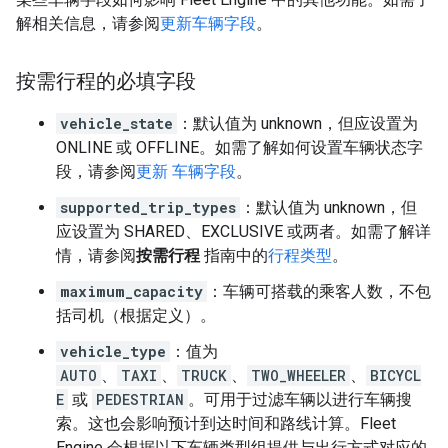
解相关信息，请参阅
更新车辆字段
。
按需行程的必填字段
vehicle_state
：默认值为 unknown，但应设置为
ONLINE 或 OFFLINE。如需了解如何设置车辆状态字
段，请参阅
更新 车辆字段
。
supported_trip_types
：默认值为 unknown，但
应设置为 SHARED、EXCLUSIVE 或两者。如需了解详
情，请参阅
按需行程
指南中的
行程类型
。
maximum_capacity
：车辆可搭载的乘客人数，不包
括司机（根据定义）。
vehicle_type
：值为
AUTO
、
TAXI
、
TRUCK
、
TWO_WHEELER
、
BICYCL
E
或
PEDESTRIAN
。可用于过滤车辆以进行车辆搜
索。这也会影响预计到达时间和路线计算。Fleet
Engine 会根据以下车辆类型组提供与出行方式对应的