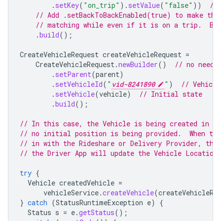
.
setKey
(
"on_trip"
).
setValue
(
"false"
))
//
// Add .setBackToBackEnabled(true) to make thi
// matching while even if it is on a trip.  By
.
build
();
CreateVehicleRequest
createVehicleRequest
=
CreateVehicleRequest
.
newBuilder
()
// no need 
.
setParent
(
parent
)
.
setVehicleId
(
"
vid-8241890
"
)
// Vehicle
.
setVehicle
(
vehicle
)
// Initial state
.
build
();
// In this case, the Vehicle is being created in t
// no initial position is being provided.  When the
// in with the Rideshare or Delivery Provider, the
// the Driver App will update the Vehicle Location
try
{
Vehicle
createdVehicle
=
vehicleService
.
createVehicle
(
createVehicleRe
}
catch
(
StatusRuntimeException
e
)
{
Status
s
=
e
.
getStatus
();