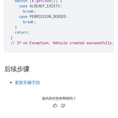
switch
(
s
.
getCode
())
{
case
ALREADY_EXISTS
:
break
;
case
PERMISSION_DENIED
:
break
;
}
return
;
}
// If no Exception, Vehicle created successfully.
后续步骤
更新车辆字段
该内容对您有帮助吗？