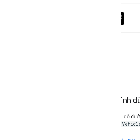
Mô hình dữ
Các biểu đồ dướ
trình và
Vehicl