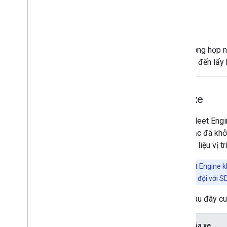
Trường hợp nà
vị trí đến lấy
Vị trí xe
Trong Fleet Engin
đến hoặc đã khở
thập dữ liệu vị 
Lưu ý:
Fleet Engine k
tin đó cho Hạm đội với S
Bảng sau đây cun
Vị trí của xe