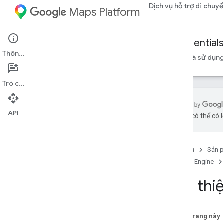
Dịch vụ hỗ trợ di chuy
Maps Platform
Mobility Services
Fleet Engine
Essential
Thông tin
Thông tin cơ bản
Thiết lập Fleet Engine
Tạo và sử dụng
Trò chuyện
API
bằng AI có thể có l
Giới thiệu về Fleet Engine
Fleet Engine là gì?
Trang chủ
Sản 
Giới thiệu về phương tiện di chuyển
Fleet Engine
Chuyến đi theo yêu cầu
Việc cần làm đã lên lịch
Giới thi
Thư viện ứng dụng
Thư viện ứng dụng về các chuyến đi
Trên trang này
theo yêu cầu