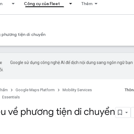
ển
Công cụ của Fleet
Thêm
s
 phương tiện di chuyển
Google sử dụng công nghệ AI để dịch nội dung sang ngôn ngữ bạn ư
ỗi.
phẩm
Google Maps Platform
Mobility Services
Thông
Essentials
ệu về phương tiện di chuyển