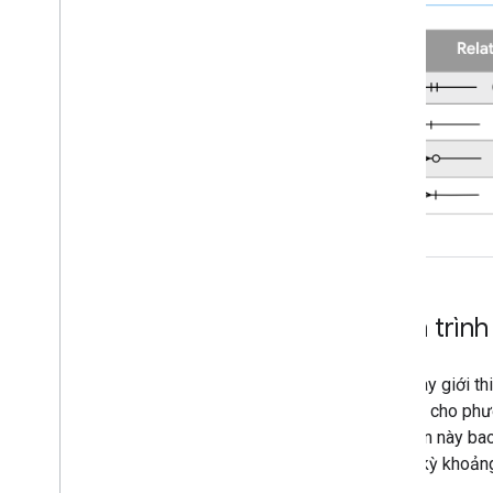
Hành trình
Phần này giới th
chỉ định cho phư
thông tin này ba
tại bất kỳ khoản