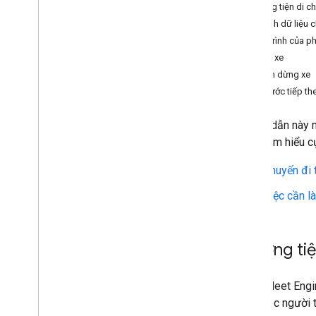
Phương tiện di ch
Thư viện ứng dụng của nhiệm vụ đã lên
Mô hình dữ liệu c
lịch
Hành trình của p
Vị trí xe
Bản phát hành
Trạm dừng xe
Ghi chú phát hành của Công cụ quản lý
thiết bị
Các bước tiếp th
Hướng dẫn này m
gì?
và tìm hiểu c
Chuyến đi 
Việc cần là
Phương tiệ
Trong Fleet Engi
hoá hoặc người t