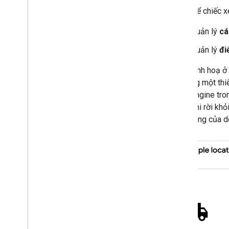
Thực thể chiếc x
Quản lý
cá
Quản lý
đi
Hình minh hoạ ở 
sử dụng một thiế
Fleet Engine tro
trước khi rời khỏ
hoạt động của do