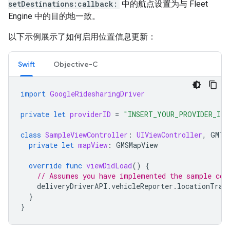
setDestinations:callback:
中的航点设置为与 Fleet
Engine 中的目的地一致。
以下示例展示了如何启用位置信息更新：
Swift
Objective-C
import
GoogleRidesharingDriver
private
let
providerID
=
"INSERT_YOUR_PROVIDER_ID"
class
SampleViewController
:
UIViewController
,
GMTD
private
let
mapView
:
GMSMapView
override
func
viewDidLoad
()
{
// Assumes you have implemented the sample cod
deliveryDriverAPI
.
vehicleReporter
.
locationTrac
}
}