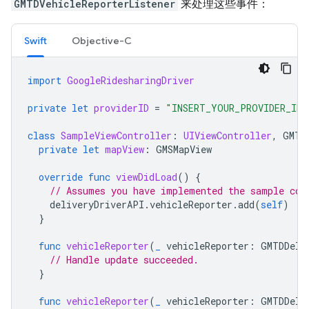
GMTDVehicleReporterListener
来处理这些事件：
Swift
Objective-C
import
GoogleRidesharingDriver
private
let
providerID
=
"INSERT_YOUR_PROVIDER_ID"
class
SampleViewController
:
UIViewController
,
GMTD
private
let
mapView
:
GMSMapView
override
func
viewDidLoad
()
{
// Assumes you have implemented the sample cod
deliveryDriverAPI
.
vehicleReporter
.
add
(
self
)
}
func
vehicleReporter
(
_
vehicleReporter
:
GMTDDeli
// Handle update succeeded.
}
func
vehicleReporter
(
_
vehicleReporter
:
GMTDDeli