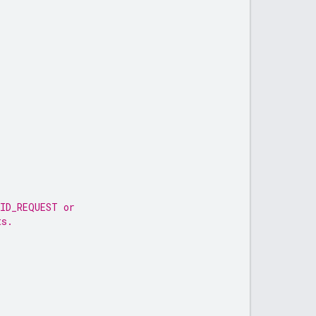
LID_REQUEST or
ts.