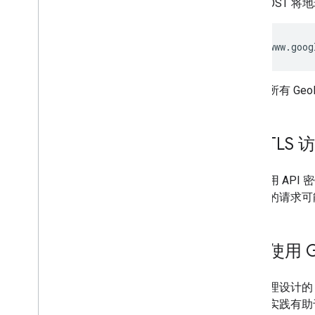
使用 POST 
https://www.goog
注意
：所有 Geo
SSL
/
TLS 
对于使用 API 
感数据的请求可
合理使用 Go
未经合理设计的 
些最佳实践有助