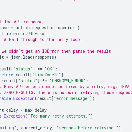
t the API response.
onse
=
urllib
.
request
.
urlopen
(
url
)
rllib
.
error
.
URLError
:
# Fall through to the retry loop.
 we didn't get an IOError then parse the result.
lt
=
json
.
load
(
response
)
esult
[
"status"
]
==
"OK"
:
return
result
[
"timeZoneId"
]
result
[
"status"
]
!=
"UNKNOWN_ERROR"
:
# Many API errors cannot be fixed by a retry, e.g. INVA
# ZERO_RESULTS. There is no point retrying these reques
raise
Exception
(
result
[
"error_message"
])
nt_delay
>
max_delay
:
e
Exception
(
"Too many retry attempts."
)
aiting"
,
current_delay
,
"seconds before retrying."
)