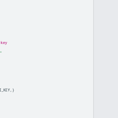
-key
"
I_KEY
,}