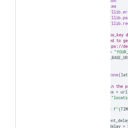
import
json
import
time
import
urllib.er
import
urllib.pa
import
urllib.re
# The maps_key d
# You need to ge
# See https://de
API_KEY
=
"YOUR
TIMEZONE_BASE_UR
def
timezone
(
lat
# Join the p
params
=
url
{
"locati
)
url
=
f
"
{
TIM
current_dela
max_delay
=