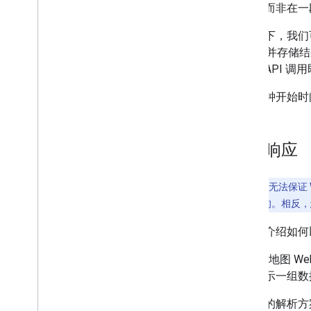
此），而非在一
相较之下，我们
何 API 并
方法，API 
除了分钟开始时
处理响应
注意
：由于无法保证
的查询是相同的。相反，
此部分介绍如何
Google 地
不是显示一组数
您使用的解析方案