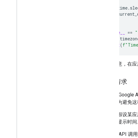
time
.
sle
current_
if
__name__
==
"
tz
=
timezon
print
(
f
"Time
另请注意，在应
同步请求
若您向 Googl
措施。为避免这
例如，假设某应
便更新显示时间
但通过 API