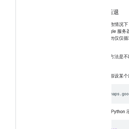
指数后退
在极少数情况下，
与 Googl
是，切勿仅仅循环
题。
较好的方法是不
法
。
例如，假设某个应用
https://maps.goo
下面的 Pyth