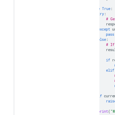
while
True
:
try
:
# Ge
resp
except
u
pass
else
:
# If
resu
if
r
elif
if
curre
rais
print
(
"W