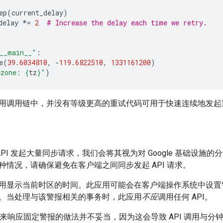
ep
(
current_delay
)
delay
*=
2
# Increase the delay each time we retry.
__main__"
:
e
(
39.6034810
,
-
119.6822510
,
1331161200
)
zone: 
{
tz
}
"
)
用调用链中，并没有等级更高的重试代码可用于快速连续地发起
e API 发起大量同步请求，我们会将其视为对 Google 基础设施
种情况，请确保避免在客户端之间同步发起 API 请求。
用显示当前时区的时间。此应用可能会在客户端操作系统中设置
。当处理与该警报相关的事务时，此应用
不应
调用任何 API。
 调用来响应固定警报的做法并不妥当，因为这会导致 API 调用