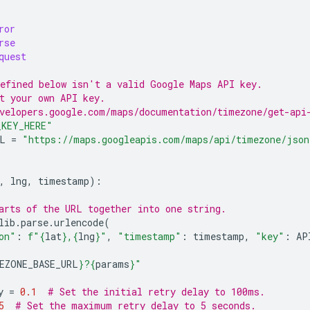
ror
rse
quest
efined below isn't a valid Google Maps API key.
t your own API key.
velopers.google.com/maps/documentation/timezone/get-api
_KEY_HERE"
L
=
"https://maps.googleapis.com/maps/api/timezone/json
,
lng
,
timestamp
):
arts of the URL together into one string.
lib
.
parse
.
urlencode
(
on"
:
f
"
{
lat
}
,
{
lng
}
"
,
"timestamp"
:
timestamp
,
"key"
:
AP
EZONE_BASE_URL
}
?
{
params
}
"
y
=
0.1
# Set the initial retry delay to 100ms.
5
# Set the maximum retry delay to 5 seconds.