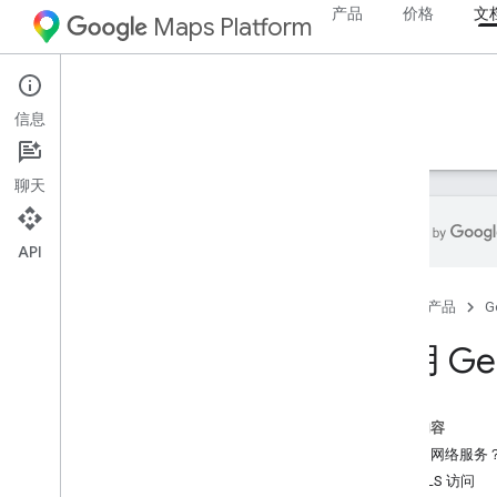
产品
价格
文
Maps Platform
Web Services
Geolocation API
信息
指南
资源
聊天
API
支持
首页
产品
G
支持选项
Google 地图常见问题解答
使用 Ge
了解最新信息
最佳实践
本页内容
网络服务最佳做法
什么是网络服务
SSL/TLS 访问