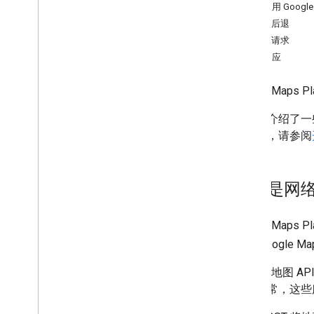
结算和监控
合理使用 Google 
使用量和结算
指数后退
报告与监控
同步请求
处理响应
政策和条款
政策和归因
Google Ma
服务条款
本指南介绍了一些
整文档，请参阅
什么是网
Google Ma
根据 Google M
Google 地图
务。通常，这些