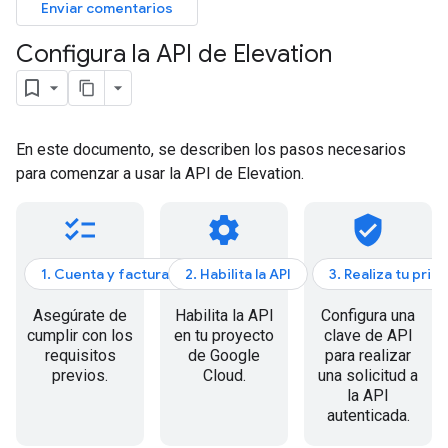
Enviar comentarios
Configura la API de Elevation
En este documento, se describen los pasos necesarios
para comenzar a usar la API de Elevation.
checklist
settings
verified_user
1. Cuenta y facturación
2. Habilita la API
3. Realiza tu prim
Asegúrate de
Habilita la API
Configura una
cumplir con los
en tu proyecto
clave de API
requisitos
de Google
para realizar
previos.
Cloud.
una solicitud a
la API
autenticada.