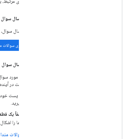
فناوری‌های مرتبط، 
قبل از ارسال سوال در ck Overflow
قبل از ارسال سوال، 
جستجوی سوالات م
هنگام ارسال سوال جد
در مورد سوا
است در آینده 
در پست خود
بگیرید.
لطفاً یک قطع
شما را اشکال‌
سوالات متداول ck Overflow