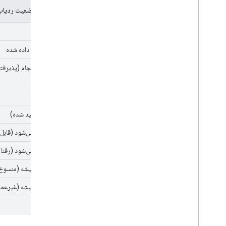
کدهای وضعیت ردیا
جدید
اختصاص داده شده
در حال انجام (پذیرفت
ثابت
ثابت (تأیید شده)
درست نمی‌شود (قابل 
درست نمی‌شود (رفتار
درست نمیشه (منسوخ
درست نمیشه (غیرعمل
تکراری