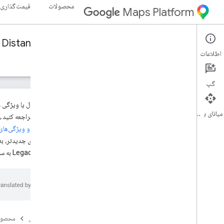
محصولات
قیمت‌گذاری
Maps Platform
Distance Matrix API (Legacy)
Web Services
اطلاعات
راهنما
منابع
گپ
این محصول یا ویژگی در وضعیت Legacy است. برای اطلاعات بیشتر در مورد مرحله Legacy و نحو
میانای برنامه‌سازی کاربردی
Legacy
مراجعه کنید.، این محصول یا ویژگی در وضعی
محصولات و ویژگی‌های egacy
پشتیبانی
سرویس‌های جدیدتر، به
گزینه های پشتیبانی
انتقال از Legacy به سرویس‌های جدیدتر، به
سوالات متداول نقشه ها
در جریان باشید
یادداشت های انتشار
بهترین شیوه ها
بهترین شیوه های خدمات وب
صفحه اصلی
محصول