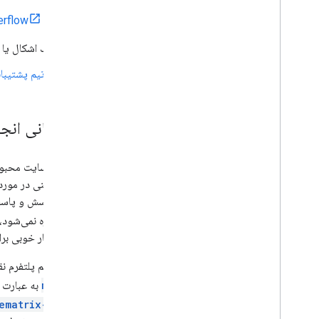
در
erflow
یک اشکال یا 
با تیم پشتیبا
پشتیبانی انجمن در flow
ما از وب‌سایت محب
سایت پرسش و پاسخ 
گوگل اداره نمی‌شود،
مکان بسیار خوبی بر
اعضای تیم پلتفرم نقشه‌های گوگل،
maps
به عبارت جستجوی خود، مو
ematrix-api