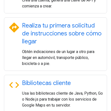
Crea una cuenta, genera una clave de API y
comienza a crear.
directions
Realiza tu primera solicitud
de instrucciones sobre cómo
llegar
Obtén indicaciones de un lugar a otro para
llegar en automóvil, transporte público,
bicicleta o a pie.
code
Bibliotecas cliente
Usa las bibliotecas cliente de Java, Python, Go
o Node.js para trabajar con los servicios de
Google Maps en tu servidor.