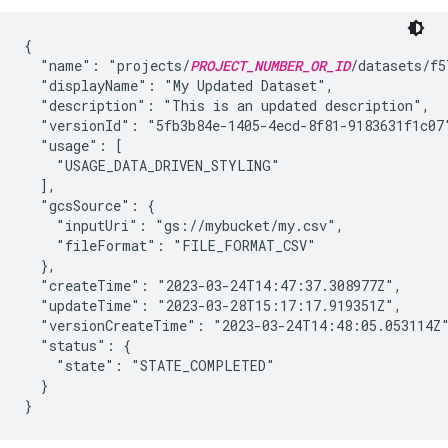
{

  "name": "projects/
PROJECT_NUMBER_OR_ID
/datasets/f5
  "displayName": "My Updated Dataset",

  "description": "This is an updated description",

  "versionId": "5fb3b84e-1405-4ecd-8f81-9183631f1c07"
  "usage": [

    "USAGE_DATA_DRIVEN_STYLING"

  ],

  "gcsSource": {

    "inputUri": "gs://mybucket/my.csv",

    "fileFormat": "FILE_FORMAT_CSV"

  },

  "createTime": "2023-03-24T14:47:37.308977Z",

  "updateTime": "2023-03-28T15:17:17.919351Z",

  "versionCreateTime": "2023-03-24T14:48:05.053114Z"
  "status": {

    "state": "STATE_COMPLETED"

  }
