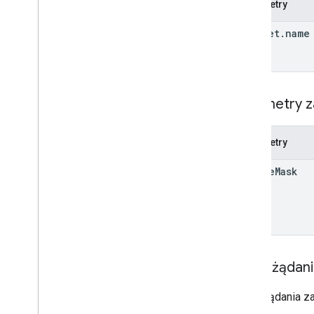
Parametry
dataset
.
name
Parametry z
Parametry
update
Mask
Treść żądan
Treść żądania z