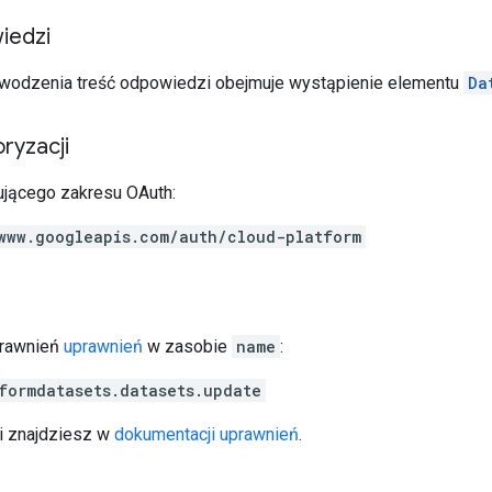
iedzi
wodzenia treść odpowiedzi obejmuje wystąpienie elementu
Da
ryzacji
jącego zakresu OAuth:
www.googleapis.com/auth/cloud-platform
prawnień
uprawnień
w zasobie
name
:
formdatasets.datasets.update
ji znajdziesz w
dokumentacji uprawnień
.