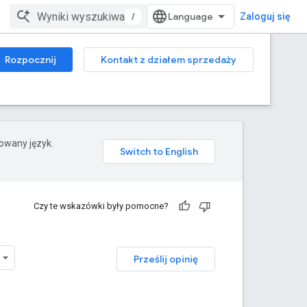
/
Zaloguj się
Rozpocznij
Kontakt z działem sprzedaży
rowany język.
Czy te wskazówki były pomocne?
Prześlij opinię