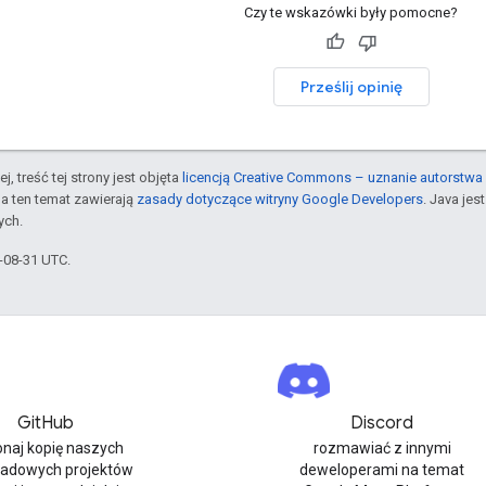
Czy te wskazówki były pomocne?
Prześlij opinię
j, treść tej strony jest objęta
licencją Creative Commons – uznanie autorstwa 
a ten temat zawierają
zasady dotyczące witryny Google Developers
. Java je
ych.
5-08-31 UTC.
GitHub
Discord
naj kopię naszych
rozmawiać z innymi
ładowych projektów
deweloperami na temat