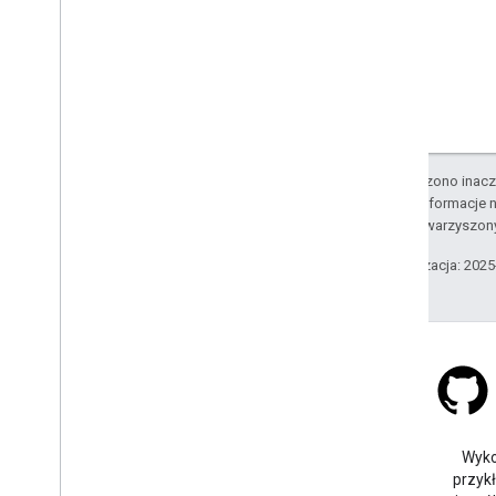
O ile nie stwierdzono inacze
Szczegółowe informacje n
podmiotów stowarzyszon
Ostatnia aktualizacja: 202
Stack Overflow
Zadaj pytanie pod tagiem
Wyko
google-maps.
przyk