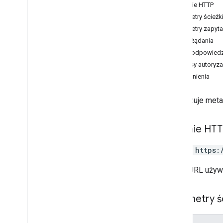
delete
Żądanie HTTP
fetch
Dataset
Errors
Parametry ścieżk
get
Parametry zapyta
lista
Treść żądania
patch
Treść odpowiedz
Dokumentacja RPC
Zakresy autoryza
Uprawnienia
Aktualizuje met
Żądanie HT
PATCH https:
Adres URL używ
Parametry ś