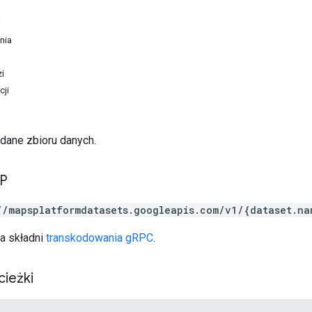
i
nia
i
cji
adane zbioru danych.
TP
//mapsplatformdatasets.googleapis.com/v1/{dataset.na
a składni
transkodowania gRPC
.
cieżki