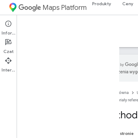
Produkty
Ceny
Maps Platform
Maps Datasets API
Informacje
Przewodniki
Materiały referencyjne
Pomoc
Czat
Interfejs API
Tłumaczenia wyge
Dokumentacja REST
Przegląd
Strona główna
1
Materiały refer
Zasoby REST
multimedia
Method:
projekty
.
zbiory
_
danych
Przegląd
create
Na tej stronie