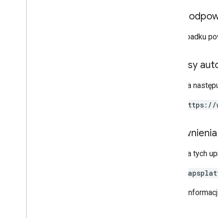
Treść odpow
W przypadku po
Zakresy auto
Wymaga następu
https://
Uprawnienia
Wymaga tych u
mapsplat
Więcej informac