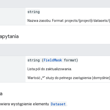
string
Nazwa zasobu. Format: projects/{project}/datasets/{
apytania
string (
FieldMask
format)
Lista pól do zaktualizowania.
Wartość „*” służy do pełnego zastąpienia (domyślnie)
ia
awiera wystąpienie elementu
Dataset
.