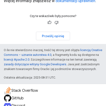
Więcej informacji znajdziesz w
dokumentacji uprawnień
.
Czy te wskazówki były pomocne?
Prześlij opinię
O ile nie stwierdzono inaczej, treść tej strony jest objęta
licencją Creative
Commons – uznanie autorstwa 4.0
, a fragmenty kodu są dostępne na
licencji Apache 2.0
. Szczegółowe informacje na ten temat zawierają
zasady dotyczące witryny Google Developers
. Java jest zastrzeżonym
znakiem towarowym firmy Oracle i jej podmiotów stowarzyszonych.
Ostatnia aktualizacja: 2025-08-31 UTC.
Stack Overflow
GitHub
Discord