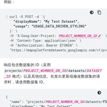
例如：
curl -X POST -d '{

"displayName": "My Test Dataset", 

    "usage": "USAGE_DATA_DRIVEN_STYLING"
  }' \

  -H 'X-Goog-User-Project: 
PROJECT_NUMBER_OR_ID
' \
  -H 'Content-Type: application/json' \

  -H "Authorization: Bearer $TOKEN" \

  "https://mapsplatformdatasets.googleapis.com/v1/pr
响应包含数据集的 ID（采用
projects/
PROJECT_NUMBER_OR_ID
/datasets/
DATASET
_ID
格式）以及其他信息。在发出更新或修改数据集的请
求时，请使用数据集 ID。
{

  "name": "projects/
PROJECT_NUMBER_OR_ID
/datasets/
f5
  "displayName": "My Test Dataset",
