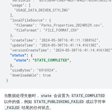
"versionId"
:
"837c5a9e-c885-4a5f-a462-7e35673e5218
"usage"
:
[
"USAGE_DATA_DRIVEN_STYLING"
],
"localFileSource"
:
{
"filename"
:
"Parks_Properties_20240529.csv"
,
"fileFormat"
:
"FILE_FORMAT_CSV"
},
"createTime"
:
"2024-05-30T16:41:11.130816Z"
,
"updateTime"
:
"2024-05-30T16:41:14.416130Z"
,
"versionCreateTime"
:
"2024-05-30T16:41:14.416130Z
"status"
:
{
"state"
:
"STATE_COMPLETED"
,
},
"sizeBytes"
:
"6916924"
,
"downloadable"
:
true
}
当数据处理失败时，
state
会设置为
STATE_COMPLETED
以外的值，例如
STATE_PUBLISHING_FAILED
或以字符串
_FAILED
结尾的任何状态。