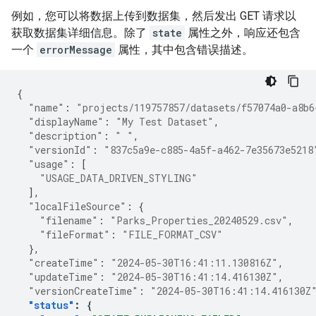
例如，您可以将数据上传到数据集，然后发出 GET 请求以
获取数据集详细信息。除了
state
属性之外，响应还包含
一个
errorMessage
属性，其中包含错误描述。
{
"name"
:
"projects/119757857/datasets/f57074a0-a8b6
"displayName"
:
"My Test Dataset"
,
"description"
:
" "
,
"versionId"
:
"837c5a9e-c885-4a5f-a462-7e35673e5218
"usage"
:
[
"USAGE_DATA_DRIVEN_STYLING"
],
"localFileSource"
:
{
"filename"
:
"Parks_Properties_20240529.csv"
,
"fileFormat"
:
"FILE_FORMAT_CSV"
},
"createTime"
:
"2024-05-30T16:41:11.130816Z"
,
"updateTime"
:
"2024-05-30T16:41:14.416130Z"
,
"versionCreateTime"
:
"2024-05-30T16:41:14.416130Z
"status"
:
{