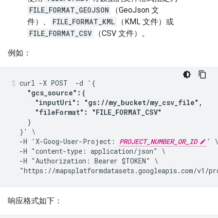
FILE_FORMAT_GEOJSON
（GeoJson 文
件）、
FILE_FORMAT_KML
（KML 文件）或
FILE_FORMAT_CSV
（CSV 文件）。
例如：
curl -X POST  -d '{

"gcs_source":{

      "inputUri": "gs://my_bucket/my_csv_file",

      "fileFormat": "FILE_FORMAT_CSV"
    }

  }' \

  -H 'X-Goog-User-Project: 
PROJECT_NUMBER_OR_ID
' \
  -H "content-type: application/json" \

  -H "Authorization: Bearer $TOKEN" \

  "https://mapsplatformdatasets.googleapis.com/v1/pr
响应格式如下：