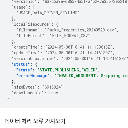
"versionId"
:
"837c5a9e-c885-4a5f-a462-7e35673e5218
"usage"
:
[
"USAGE_DATA_DRIVEN_STYLING"
],
"localFileSource"
:
{
"filename"
:
"Parks_Properties_20240529.csv"
,
"fileFormat"
:
"FILE_FORMAT_CSV"
},
"createTime"
:
"2024-05-30T16:41:11.130816Z"
,
"updateTime"
:
"2024-05-30T16:41:14.416130Z"
,
"versionCreateTime"
:
"2024-05-30T16:41:14.416130Z
"status"
:
{
"state"
:
"STATE_PUBLISHING_FAILED"
,
"errorMessage"
:
"INVALID_ARGUMENT: Skipping ro
},
"sizeBytes"
:
"6916924"
,
"downloadable"
:
true
}
데이터 처리 오류 가져오기