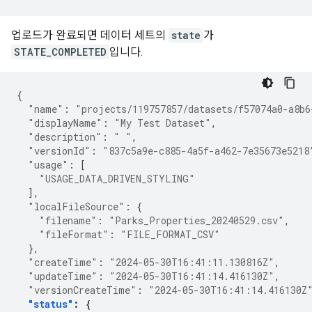
업로드가 완료되면 데이터 세트의
state
가
STATE_COMPLETED
입니다.
{
"name"
:
"projects/119757857/datasets/f57074a0-a8b6
"displayName"
:
"My Test Dataset"
,
"description"
:
" "
,
"versionId"
:
"837c5a9e-c885-4a5f-a462-7e35673e5218
"usage"
:
[
"USAGE_DATA_DRIVEN_STYLING"
],
"localFileSource"
:
{
"filename"
:
"Parks_Properties_20240529.csv"
,
"fileFormat"
:
"FILE_FORMAT_CSV"
},
"createTime"
:
"2024-05-30T16:41:11.130816Z"
,
"updateTime"
:
"2024-05-30T16:41:14.416130Z"
,
"versionCreateTime"
:
"2024-05-30T16:41:14.416130Z
"status"
:
{