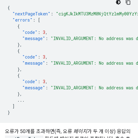
{
"nextPageToken"
:
"cigKJkIkMTU3MzM0NjQtYzlmMy00Yz
"errors"
:
[
{
"code"
:
3
,
"message"
:
"INVALID_ARGUMENT: No address was 
},
{
"code"
:
3
,
"message"
:
"INVALID_ARGUMENT: No address was 
},
{
"code"
:
3
,
"message"
:
"INVALID_ARGUMENT: No address was 
},
...
]
}
오류가 50개를 초과하면(즉, 오류
페이지
가 두 개 이상) 응답의