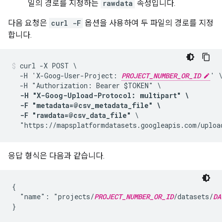
일의 경로를 지정하는
rawdata
속성입니다.
다음 요청은
curl -F
옵션을 사용하여 두 파일의 경로를 지정
합니다.
curl -X POST \

  -H 'X-Goog-User-Project: 
PROJECT_NUMBER_OR_ID
' \
  -H "Authorization: Bearer $TOKEN" \

-H "X-Goog-Upload-Protocol: multipart" \

  -F "metadata=@csv_metadata_file" \

  -F "rawdata=@csv_data_file"
 \

  "https://mapsplatformdatasets.googleapis.com/uploa
응답 형식은 다음과 같습니다.
{

  "name": "projects/
PROJECT_NUMBER_OR_ID
/datasets/
DA