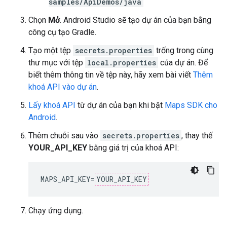
samples/ApiDemos/java
Chọn
Mở
. Android Studio sẽ tạo dự án của bạn bằng
công cụ tạo Gradle.
Tạo một tệp
secrets.properties
trống trong cùng
thư mục với tệp
local.properties
của dự án. Để
biết thêm thông tin về tệp này, hãy xem bài viết
Thêm
khoá API vào dự án
.
Lấy khoá API
từ dự án của bạn khi bật
Maps SDK cho
Android
.
Thêm chuỗi sau vào
secrets.properties
, thay thế
YOUR_API_KEY
bằng giá trị của khoá API:
MAPS_API_KEY=
YOUR_API_KEY
Chạy ứng dụng.