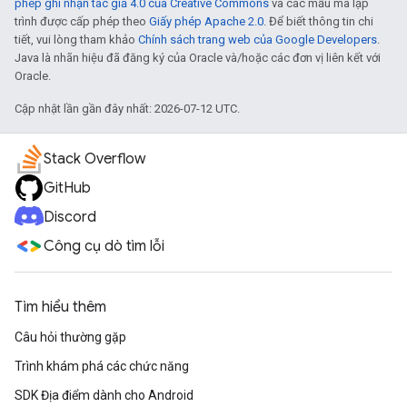
phép ghi nhận tác giả 4.0 của Creative Commons
và các mẫu mã lập
trình được cấp phép theo
Giấy phép Apache 2.0
. Để biết thông tin chi
tiết, vui lòng tham khảo
Chính sách trang web của Google Developers
.
Java là nhãn hiệu đã đăng ký của Oracle và/hoặc các đơn vị liên kết với
Oracle.
Cập nhật lần gần đây nhất: 2026-07-12 UTC.
Stack Overflow
GitHub
Discord
Công cụ dò tìm lỗi
Tìm hiểu thêm
Câu hỏi thường gặp
Trình khám phá các chức năng
SDK Địa điểm dành cho Android