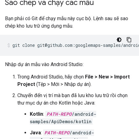
Sao chép và chạy các mẫu
Bạn phải có Git để chạy mẫu này cục bộ. Lệnh sau sẽ sao
chép kho lưu trữ ứng dụng mẫu.
git clone git@github.com:googlemaps-samples/androi
Nhập dự án mẫu vào Android Studio:
Trong Android Studio, hãy chọn
File > New > Import
Project
(Tệp > Mới > Nhập dự án).
Chuyển đến vị trí mà bạn đã lưu kho lưu trữ rồi chọn
thư mục dự án cho Kotlin hoặc Java:
Kotlin
:
PATH-REPO
/android-
samples/ApiDemos/kotlin
Java
:
PATH-REPO
/android-