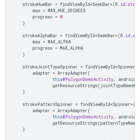
strokeHueBar
=
findViewById<SeekBar>
(
R
.
id
.
stro
max
=
MAX_HUE_DEGREES
progress
=
0
}
strokeAlphaBar
=
findViewById<SeekBar>
(
R
.
id
.
st
max
=
MAX_ALPHA
progress
=
MAX_ALPHA
}
strokeJointTypeSpinner
=
findViewById<Spinner>
adapter
=
ArrayAdapter
(
this
@PolygonDemoActivity
,
android
.
getResourceStrings
(
jointTypeNameRe
}
strokePatternSpinner
=
findViewById<Spinner>
(
R
adapter
=
ArrayAdapter
(
this
@PolygonDemoActivity
,
android
.
getResourceStrings
(
patternTypeName
}