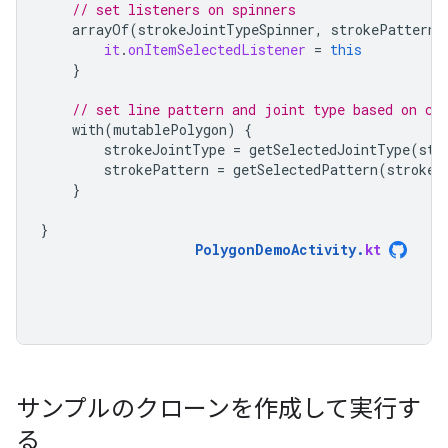
// set listeners on spinners
arrayOf
(
strokeJointTypeSpinner
,
strokePatternS
it
.
onItemSelectedListener
=
this
}
// set line pattern and joint type based on cu
with
(
mutablePolygon
)
{
strokeJointType
=
getSelectedJointType
(
str
strokePattern
=
getSelectedPattern
(
strokeP
}
}
PolygonDemoActivity
.
kt
サンプルのクローンを作成して実行す
る