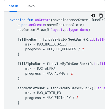
Kotlin
Java
override
fun
onCreate
(
savedInstanceState
:
Bundle?)
super
.
onCreate
(
savedInstanceState
)
setContentView
(
R
.
layout
.
polygon_demo
)
fillHueBar
=
findViewById<SeekBar>
(
R
.
id
.
fillHu
max
=
MAX_HUE_DEGREES
progress
=
MAX_HUE_DEGREES
/
2
}
fillAlphaBar
=
findViewById<SeekBar>
(
R
.
id
.
fill
max
=
MAX_ALPHA
progress
=
MAX_ALPHA
/
2
}
strokeWidthBar
=
findViewById<SeekBar>
(
R
.
id
.
st
max
=
MAX_WIDTH_PX
progress
=
MAX_WIDTH_PX
/
3
}