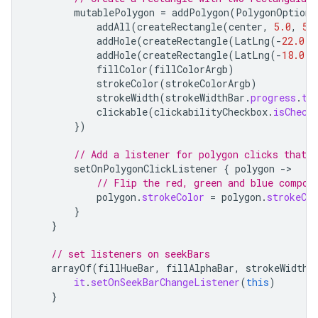
mutablePolygon
=
addPolygon
(
PolygonOptions
addAll
(
createRectangle
(
center
,
5.0
,
5.
addHole
(
createRectangle
(
LatLng
(
-
22.0
,
addHole
(
createRectangle
(
LatLng
(
-
18.0
,
fillColor
(
fillColorArgb
)
strokeColor
(
strokeColorArgb
)
strokeWidth
(
strokeWidthBar
.
progress
.
to
clickable
(
clickabilityCheckbox
.
isCheck
})
// Add a listener for polygon clicks that 
setOnPolygonClickListener
{
polygon
-
// Flip the red, green and blue compon
polygon
.
strokeColor
=
polygon
.
strokeCol
}
}
// set listeners on seekBars
arrayOf
(
fillHueBar
,
fillAlphaBar
,
strokeWidthB
it
.
setOnSeekBarChangeListener
(
this
)
}