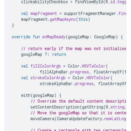
clickabilityCheckbox
=
findViewById
(
R
.
id
.
toggl
val
mapFragment
=
supportFragmentManager
.
findF
mapFragment
.
getMapAsync
(
this
)
}
override
fun
onMapReady
(
googleMap
:
GoogleMap
)
{
// return early if the map was not initialised
googleMap
?:
return
val
fillColorArgb
=
Color
.
HSVToColor
(
fillAlphaBar
.
progress
,
floatArrayOf
(
fi
val
strokeColorArgb
=
Color
.
HSVToColor
(
strokeAlphaBar
.
progress
,
floatArrayOf
(
with
(
googleMap
)
{
// Override the default content descriptio
setContentDescription
(
getString
(
R
.
string
.
p
// Move the googleMap so that it is center
moveCamera
(
CameraUpdateFactory
.
newLatLngZo
// Create a rectangle with two rectangular 