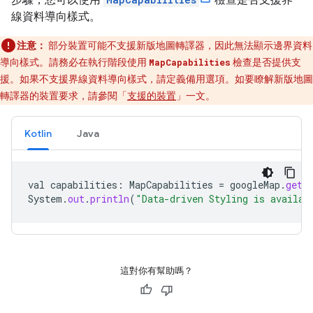
線資料導向樣式。
注意：
部分裝置可能不支援新版地圖轉譯器，因此無法顯示邊界資料
導向樣式。請務必在執行階段使用
MapCapabilities
檢查是否提供支
援。如果不支援界線資料導向樣式，請定義備用選項。如要瞭解新版地圖
轉譯器的裝置要求，請參閱「
支援的裝置
」一文。
Kotlin
Java
val
capabilities
:
MapCapabilities
=
googleMap
.
getM
System
.
out
.
println
(
"Data-driven Styling is availab
這對你有幫助嗎？