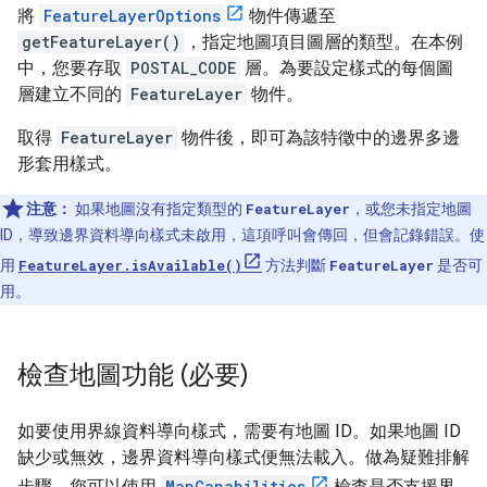
將
FeatureLayerOptions
物件傳遞至
getFeatureLayer()
，指定地圖項目圖層的類型。在本例
中，您要存取
POSTAL_CODE
層。為要設定樣式的每個圖
層建立不同的
FeatureLayer
物件。
取得
FeatureLayer
物件後，即可為該特徵中的邊界多邊
形套用樣式。
注意：
如果地圖沒有指定類型的
FeatureLayer
，或您未指定地圖
ID，導致邊界資料導向樣式未啟用，這項呼叫會傳回，但會記錄錯誤。使
用
FeatureLayer.isAvailable()
方法判斷
FeatureLayer
是否可
用。
檢查地圖功能 (必要)
如要使用界線資料導向樣式，需要有地圖 ID。如果地圖 ID
缺少或無效，邊界資料導向樣式便無法載入。做為疑難排解
步驟，您可以使用
MapCapabilities
檢查是否支援界