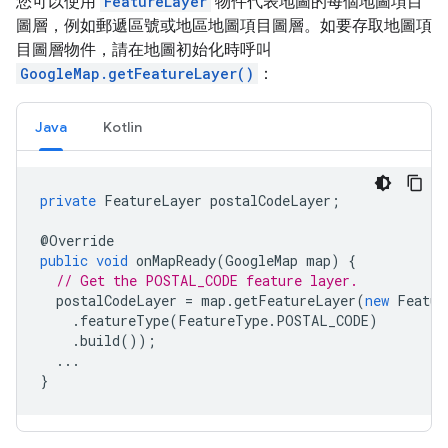
您可以使用
FeatureLayer
物件代表地圖的每個地圖項目
圖層，例如郵遞區號或地區地圖項目圖層。如要存取地圖項
目圖層物件，請在地圖初始化時呼叫
GoogleMap.getFeatureLayer()
：
Java
Kotlin
private
FeatureLayer
postalCodeLayer
;
@
Override
public
void
onMapReady
(
GoogleMap
map
)
{
// Get the POSTAL_CODE feature layer.
postalCodeLayer
=
map
.
getFeatureLayer
(
new
Featur
.
featureType
(
FeatureType
.
POSTAL_CODE
)
.
build
());
...
}