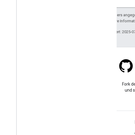
Sofern nicht anders angege
lizenziert. Weitere Informa
Zuletzt aktualisiert: 2025-0
Stack Overflow
Eine Frage mit dem Tag
Fork de
„google-maps“ stellen
und s
Weitere Informationen
FAQ