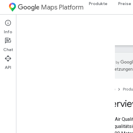
Produkte
Preise
Maps Platform
Environment
Air Quality API
Info
Leitfäden
Referenzen
Ressourcen
Chat
API
KI-Übersetzungen 
Air Quality API-Referenz
REST-Referenz
Startseite
Produ
RPC-Referenz
Overvi
Mit der Air Qual
70 Luftqualität