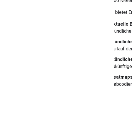
500 × 500 Meter
Die API bietet 
Aktuelle 
Stündliche
Stündlich
Verlauf de
Stündlich
Zukünftige
Heatmap
Farbcodier