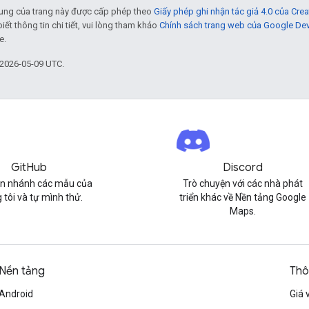
 dung của trang này được cấp phép theo
Giấy phép ghi nhận tác giả 4.0 của Cr
biết thông tin chi tiết, vui lòng tham khảo
Chính sách trang web của Google De
e.
 2026-05-09 UTC.
GitHub
Discord
n nhánh các mẫu của
Trò chuyện với các nhà phát
 tôi và tự mình thử.
triển khác về Nền tảng Google
Maps.
Nền tảng
Thô
Android
Giá 