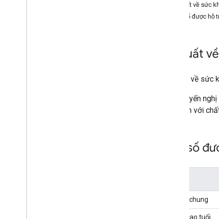
Đề xuất về sức kh
Làm việc với API chất lượng không
Dân số được hỗ t
khí
Tạo yêu cầu
Hiểu phản hồi
Đề xuất về
Chỉ số AQ
Chất gây ô nhiễm
Đề xuất về y tế
Đề xuất về sức k
Các khuyến nghị
cảm hơn với chất
Dân số đượ
Dân số
Dân số chung
Người cao tuổi