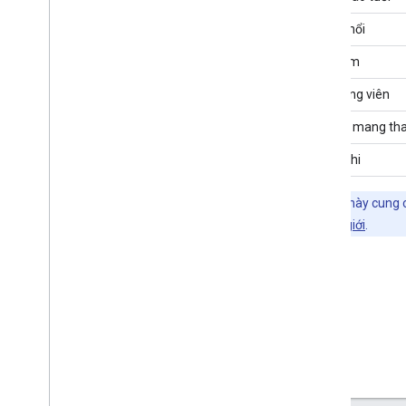
Bệnh phổi
Bệnh tim
Vận động viên
Phụ nữ mang tha
Thiếu nhi
Lưu ý:
API này cung c
chức Y tế Thế giới
.