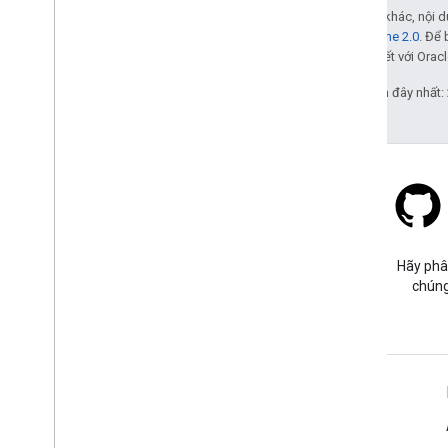
Trừ phi có lưu ý khác, nội
Giấy phép Apache 2.0
. Để 
các đơn vị liên kết với Oracl
Cập nhật lần gần đây nhất:
Stack Overflow
Đặt câu hỏi trong thẻ google-
Hãy phâ
maps.
chúng
Tìm hiểu thêm
Câu hỏi thường gặp