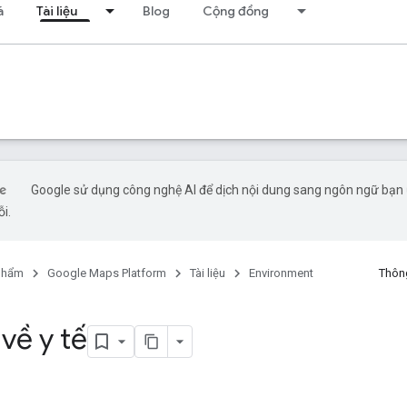
á
Tài liệu
Blog
Cộng đồng
Google sử dụng công nghệ AI để dịch nội dung sang ngôn ngữ bạn ư
ỗi.
phẩm
Google Maps Platform
Tài liệu
Environment
Thông
về y tế