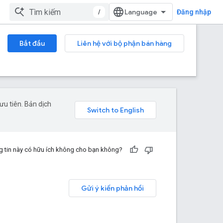
/
Đăng nhập
Bắt đầu
Liên hệ với bộ phận bán hàng
u tiên. Bản dịch
 tin này có hữu ích không cho bạn không?
Gửi ý kiến phản hồi