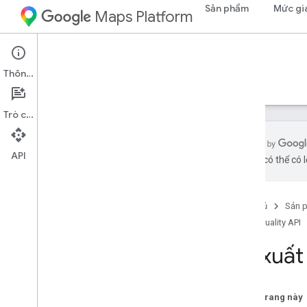
Sản phẩm
Mức gi
Maps Platform
Environment
Air Quality API
Thông tin
Hướng dẫn
Tài liệu tham khảo
Tài nguyên
Trò chuyện
API
bằng AI có thể có l
Air Quality API
Tổng quan
Trang chủ
Sản 
Thử bản minh hoạ API Chất lượng
không khí
Air Quality API
Phạm vi quốc gia và khu vực
Đề xuất 
Thiết lập
Thiết lập Air Quality API
Trên trang này