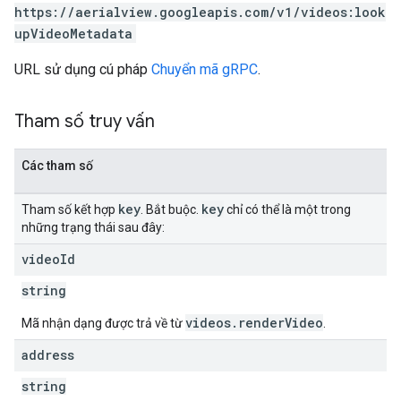
https://aerialview.googleapis.com/v1/videos:look
upVideoMetadata
URL sử dụng cú pháp
Chuyển mã gRPC
.
Tham số truy vấn
Các tham số
key
key
Tham số kết hợp
. Bắt buộc.
chỉ có thể là một trong
những trạng thái sau đây:
video
Id
string
videos.renderVideo
Mã nhận dạng được trả về từ
.
address
string