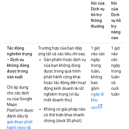
hồi của
hồi
Dịch vụ
của
hỗ trợ
Dịch
thông
vụ hỗ
thường
trợ
nâng
cao
Tác động
Trường hợp của bạn đáp
1 giờ
1 giờ
nghiêm trọng
ứng tất cả các tiêu chí sau:
vào các
vào
– Dịch vụ
Sản phẩm hoặc dịch vụ
ngày
các
không dùng
của bạn không dùng
trong
ngày
được trong
được trong quá trình
tuần,
trong
sản xuất
phát hành công khai
không
tuần
hoặc tác động đến hoạt
bao
và
Chỉ áp dụng
động kinh doanh là rất
gồm
cuối
cho các dịch
nghiêm trọng (ví dụ:
ngày lễ
tuần
vụ của Google
mất doanh thu).
khu
Maps
vực
Không có giải pháp nào
Platform được
có thể triển khai nhanh
đánh dấu là
chóng (dưới 30 phút).
giai đoạn phát
hành rộng rãi