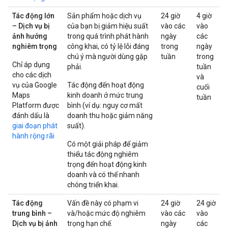
Tác động lớn
Sản phẩm hoặc dịch vụ
24 giờ
4 giờ
– Dịch vụ bị
của bạn bị giảm hiệu suất
vào các
vào
ảnh hưởng
trong quá trình phát hành
ngày
các
nghiêm trọng
công khai, có tỷ lệ lỗi đáng
trong
ngày
chú ý mà người dùng gặp
tuần
trong
Chỉ áp dụng
phải.
tuần
cho các dịch
và
vụ của Google
Tác động đến hoạt động
cuối
Maps
kinh doanh ở mức trung
tuần
Platform được
bình (ví dụ: nguy cơ mất
đánh dấu là
doanh thu hoặc giảm năng
giai đoạn phát
suất).
hành rộng rãi
Có một giải pháp để giảm
thiểu tác động nghiêm
trọng đến hoạt động kinh
doanh và có thể nhanh
chóng triển khai.
Tác động
Vấn đề này có phạm vi
24 giờ
24 giờ
trung bình –
và/hoặc mức độ nghiêm
vào các
vào
Dịch vụ bị ảnh
trọng hạn chế.
ngày
các