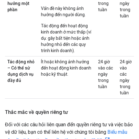
hưởng một
trong
ngày
Vấn đề này không ảnh
phần
tuần
trong
hưởng đến người dùng.
tuần
Tác động đến hoạt động
kinh doanh ở mức thấp (ví
dụ: gây bất tiện hoặc ảnh
hưởng nhỏ đến các quy
trình kinh doanh).
Tác động nhỏ
Ít hoặc không ảnh hưởng
24 giờ
24 giờ
– Có thể sử
đến hoạt động kinh doanh
vào các
vào
dụng dịch vụ
hoặc kỹ thuật.
ngày
các
đầy đủ
trong
ngày
tuần
trong
tuần
Thắc mắc về quyền riêng tư
Đối với các câu hỏi liên quan đến quyền riêng tư và việc bảo
vệ dữ liệu, bạn có thể liên hệ với chúng tôi bằng
Biểu mẫu