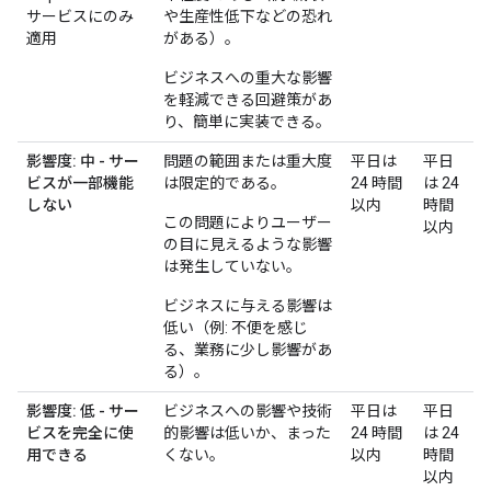
サービスにのみ
や生産性低下などの恐れ
適用
がある）。
ビジネスへの重大な影響
を軽減できる回避策があ
り、簡単に実装できる。
影響度: 中 - サー
問題の範囲または重大度
平日は
平日
ビスが一部機能
は限定的である。
24 時間
は 24
しない
以内
時間
この問題によりユーザー
以内
の目に見えるような影響
は発生していない。
ビジネスに与える影響は
低い（例: 不便を感じ
る、業務に少し影響があ
る）。
影響度: 低 - サー
ビジネスへの影響や技術
平日は
平日
ビスを完全に使
的影響は低いか、まった
24 時間
は 24
用できる
くない。
以内
時間
以内