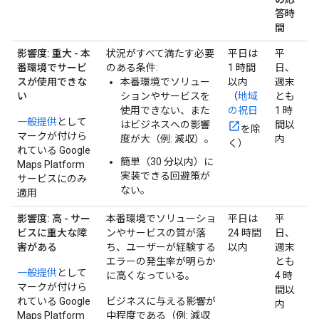
答時
間
影響度: 重大 - 本
状況がすべて満たす必要
平日は
平
番環境でサービ
のある条件:
1 時間
日、
スが使用できな
本番環境でソリュー
以内
週末
い
ションやサービスを
（
地域
とも
使用できない、また
の祝日
1 時
一般提供
として
はビジネスへの影響
間以
を除
マークが付けら
度が大（例: 減収）。
内
く）
れている Google
簡単（30 分以内）に
Maps Platform
実装できる回避策が
サービスにのみ
ない。
適用
影響度: 高 - サー
本番環境でソリューショ
平日は
平
ビスに重大な障
ンやサービスの質が落
24 時間
日、
害がある
ち、ユーザーが経験する
以内
週末
エラーの発生率が明らか
とも
一般提供
として
に高くなっている。
4 時
マークが付けら
間以
れている Google
ビジネスに与える影響が
内
Maps Platform
中程度である（例: 減収