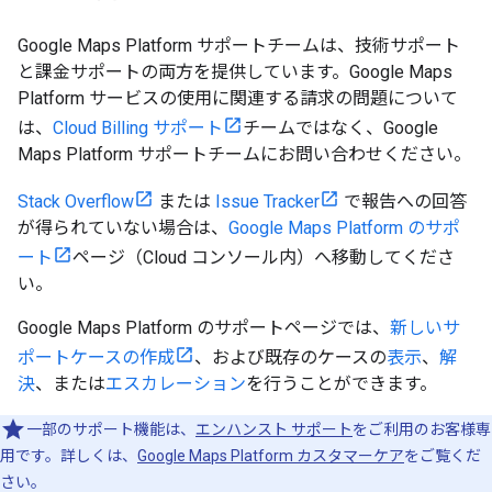
Google Maps Platform サポートチームは、技術サポート
と課金サポートの両方を提供しています。Google Maps
Platform サービスの使用に関連する請求の問題について
は、
Cloud Billing サポート
チームではなく、Google
Maps Platform サポートチームにお問い合わせください。
Stack Overflow
または
Issue Tracker
で報告への回答
が得られていない場合は、
Google Maps Platform のサポ
ート
ページ（Cloud コンソール内）へ移動してくださ
い。
Google Maps Platform のサポートページでは、
新しいサ
ポートケースの作成
、および既存のケースの
表示
、
解
決
、または
エスカレーション
を行うことができます。
一部のサポート機能は、
エンハンスト サポート
をご利用のお客様専
用です。詳しくは、
Google Maps Platform カスタマーケア
をご覧くだ
さい。