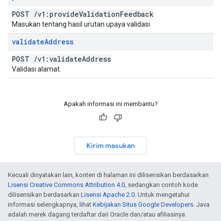
POST
/
v1:provide
Validation
Feedback
Masukan tentang hasil urutan upaya validasi.
validate
Address
POST
/
v1:validate
Address
Validasi alamat.
Apakah informasi ini membantu?
Kirim masukan
Kecuali dinyatakan lain, konten di halaman ini dilisensikan berdasarkan
Lisensi Creative Commons Attribution 4.0
, sedangkan contoh kode
dilisensikan berdasarkan
Lisensi Apache 2.0
. Untuk mengetahui
informasi selengkapnya, lihat
Kebijakan Situs Google Developers
. Java
adalah merek dagang terdaftar dari Oracle dan/atau afiliasinya.