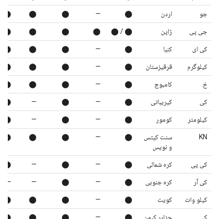
جو
اردن
⬤
—
⬤
⬤
⬤
جی پی
ژاپن
⬤ / ⬤
⬤
⬤
⬤
⬤
کی ای
کنیا
⬤
—
⬤
⬤
⬤
کیلوگرم
قرقیزستان
⬤
—
⬤
⬤
⬤
خ.
کامبوج
⬤
—
⬤
⬤
⬤
کی
کیریباتی
⬤
—
⬤
—
⬤
کیلومتر
کومور
⬤
—
⬤
—
⬤
KN
سنت کیتس
⬤
—
⬤
⬤
⬤
و نویس
کی پی
کره شمالی
⬤
—
⬤
—
⬤
کی آر
کره جنوبی
⬤
—
⬤
—
—
کیلو وات
کویت
⬤
—
⬤
⬤
⬤
کی
جزایر کیمن
⬤
—
⬤
⬤
⬤