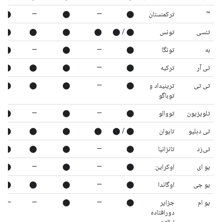
™
ترکمنستان
⬤
—
⬤
—
⬤
تنسی
تونس
⬤ / ⬤
⬤
⬤
⬤
⬤
به
تونگا
⬤
—
⬤
—
⬤
تی آر
ترکیه
⬤
—
⬤
⬤
⬤
تی تی
ترینیداد و
⬤
—
⬤
⬤
⬤
توباگو
تلویزیون
تووالو
⬤
—
⬤
—
⬤
تی دبلیو
تایوان
⬤ / ⬤
⬤
⬤
⬤
⬤
تی‌زد
تانزانیا
⬤
—
⬤
⬤
⬤
یو ای
اوکراین
⬤
—
⬤
—
⬤
یو جی
اوگاندا
⬤
—
⬤
⬤
⬤
یو ام
جزایر
⬤
—
⬤
—
—
دورافتاده