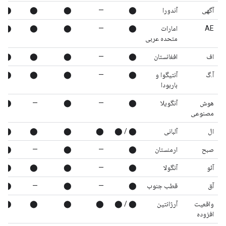
آگهی
آندورا
⬤
—
⬤
⬤
⬤
AE
امارات
⬤
—
⬤
⬤
⬤
متحده عربی
اف
افغانستان
⬤
—
⬤
⬤
⬤
آ.گ
آنتیگوا و
⬤
—
⬤
⬤
⬤
باربودا
هوش
آنگویلا
⬤
—
⬤
—
⬤
مصنوعی
ال
آلبانی
⬤ / ⬤
⬤
⬤
⬤
⬤
صبح
ارمنستان
⬤
—
⬤
—
⬤
آئو
آنگولا
⬤
—
⬤
⬤
⬤
آق
قطب جنوب
⬤
—
⬤
—
⬤
واقعیت
آرژانتین
⬤ / ⬤
⬤
⬤
⬤
⬤
افزوده