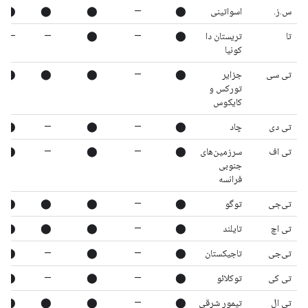
س.ز.
اسواتینی
⬤
—
⬤
⬤
⬤
تا
تریستان دا
⬤
—
⬤
—
—
کونیا
تی سی
جزایر
⬤
—
⬤
⬤
⬤
تورکس و
کایکوس
تی دی
چاد
⬤
—
⬤
—
⬤
تی اف
سرزمین‌های
⬤
—
⬤
—
⬤
جنوبی
فرانسه
تی‌جی
توگو
⬤
—
⬤
⬤
⬤
تی اچ
تایلند
⬤
—
⬤
⬤
⬤
تی‌جی
تاجیکستان
⬤
—
⬤
—
⬤
تی کی
توکلائو
⬤
—
⬤
—
⬤
تی ال
تیمور شرقی
⬤
—
⬤
⬤
⬤