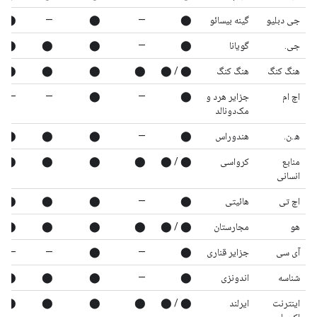
جی دبلیو
گینه بیسائو
⬤
—
⬤
—
⬤
جی.
گویانا
⬤
—
⬤
⬤
⬤
هنگ کنگ
هنگ کنگ
⬤ / ⬤
⬤
⬤
⬤
⬤
اچ ام
جزایر هرد و
⬤
—
⬤
—
—
مک‌دونالد
ه.ن.
هندوراس
⬤
—
⬤
⬤
⬤
منابع
کرواسی
⬤ / ⬤
⬤
⬤
⬤
⬤
انسانی
اچ تی
هائیتی
⬤
—
⬤
⬤
⬤
هو
مجارستان
⬤ / ⬤
⬤
⬤
⬤
⬤
آی سی
جزایر قناری
⬤
—
⬤
—
—
شناسه
اندونزی
⬤
—
⬤
⬤
⬤
اینترنت
ایرلند
⬤ / ⬤
⬤
⬤
⬤
⬤