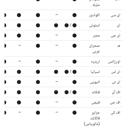
ملیله
ای سی
اکوادور
⬤
—
⬤
⬤
⬤
ای
استونی
⬤ / ⬤
⬤
⬤
⬤
⬤
ای جی
مصر
⬤
—
⬤
⬤
⬤
هـ
صحرای
⬤
—
⬤
—
⬤
غربی
اورژانس
اریتره
⬤
—
⬤
—
⬤
ای اس
اسپانیا
⬤ / ⬤
⬤
⬤
⬤
⬤
ای تی
اتیوپی
⬤
—
⬤
⬤
⬤
اف آی
فنلاند
⬤ / ⬤
⬤
⬤
⬤
⬤
اف جی
فیجی
⬤
—
⬤
⬤
⬤
اف کی
جزایر
⬤
—
⬤
—
⬤
فالکلند
(مالویناس)