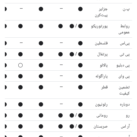
پ.ن.
جزایر
⬤
—
⬤
—
⬤
پیت‌کرن
روابط
پورتوریکو
⬤ / ⬤
⬤
⬤
⬤
⬤
عمومی
پی‌اس
فلسطین
⬤
—
⬤
—
⬤
پی تی
پرتغال
⬤ / ⬤
⬤
⬤
⬤
⬤
پی دبلیو
پالائو
⬤
—
⬤
◯
⬤
پی وای
پاراگوئه
⬤
—
⬤
⬤
⬤
تضمین
قطر
⬤
—
⬤
⬤
⬤
کیفیت
دوباره
رئونیون
⬤
—
⬤
⬤
⬤
رو
رومانی
⬤ / ⬤
⬤
⬤
⬤
⬤
آر اس
صربستان
⬤ / ⬤
⬤
⬤
⬤
⬤