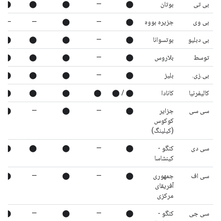
بی تی
بوتان
⬤
—
⬤
⬤
⬤
بی وی
جزیره بووه
⬤
—
⬤
—
—
بی دبلیو
بوتسوانا
⬤
—
⬤
⬤
⬤
توسط
بلاروس
⬤
—
⬤
⬤
⬤
بی.زی.
بلیز
⬤
—
⬤
⬤
⬤
کالیفرنیا
کانادا
⬤ / ⬤
⬤
⬤
⬤
⬤
سی سی
جزایر
⬤
—
⬤
—
⬤
کوکوس
(کیلینگ)
سی دی
کنگو -
⬤
—
⬤
⬤
⬤
کینشاسا
سی اف
جمهوری
⬤
—
⬤
—
⬤
آفریقای
مرکزی
سی جی
کنگو -
⬤
—
⬤
—
⬤