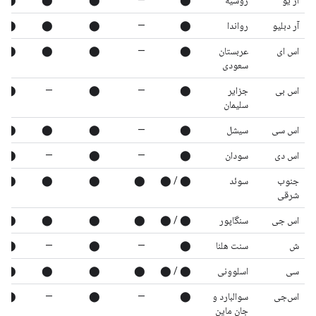
آر یو
روسیه
⬤
—
⬤
⬤
⬤
آر دبلیو
رواندا
⬤
—
⬤
⬤
⬤
اس ای
عربستان
⬤
—
⬤
⬤
⬤
سعودی
اس بی
جزایر
⬤
—
⬤
—
⬤
سلیمان
اس سی
سیشل
⬤
—
⬤
⬤
⬤
اس دی
سودان
⬤
—
⬤
—
⬤
جنوب
سوئد
⬤ / ⬤
⬤
⬤
⬤
⬤
شرقی
اس جی
سنگاپور
⬤ / ⬤
⬤
⬤
⬤
⬤
ش
سنت هلنا
⬤
—
⬤
—
⬤
سی
اسلوونی
⬤ / ⬤
⬤
⬤
⬤
⬤
اس‌جی
سوالبارد و
⬤
—
⬤
—
⬤
جان ماین