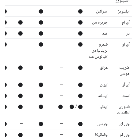
اکسپلورر
ایلینویز
اسرائیل
⬤
—
⬤
—
⬤
آی ام
جزیره من
⬤
—
⬤
⬤
⬤
در
هند
⬤
—
⬤
⬤
⬤
آی او
قلمرو
⬤
—
⬤
—
⬤
بریتانیا در
اقیانوس هند
ضریب
عراق
⬤
—
⬤
⬤
⬤
هوشی
آی آر
ایران
⬤
—
⬤
⬤
⬤
است
ایسلند
⬤
—
⬤
⬤
⬤
فناوری
ایتالیا
⬤ / ⬤
⬤
⬤
⬤
⬤
اطلاعات
جی ای
جرسی
⬤
—
⬤
—
⬤
جی ام
جامائیکا
⬤
—
⬤
⬤
⬤