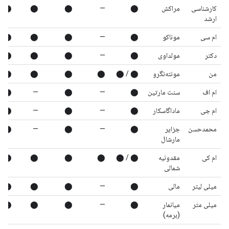
کارشناسی
مراکش
⬤
—
⬤
⬤
⬤
ارشد
ام سی
موناکو
⬤
—
⬤
⬤
⬤
دکتر
مولداوی
⬤
—
⬤
⬤
⬤
من
مونته‌نگرو
⬤ / ⬤
⬤
⬤
⬤
⬤
ام اف
سنت مارتین
⬤
—
⬤
—
⬤
ام جی
ماداگاسکار
⬤
—
⬤
—
⬤
محمدحسن
جزایر
⬤
—
⬤
—
⬤
مارشال
ام کی
مقدونیه
⬤ / ⬤
⬤
⬤
⬤
⬤
شمالی
میلی لیتر
مالی
⬤
—
⬤
⬤
⬤
میلی متر
میانمار
⬤
—
⬤
⬤
⬤
(برمه)