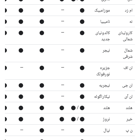
ام زد
موزامبیک
⬤
—
⬤
⬤
⬤
نه
نامیبیا
⬤
—
⬤
⬤
⬤
کارولینای
کالدونیای
⬤
—
⬤
⬤
⬤
شمالی
جدید
شمال
نیجر
⬤
—
⬤
⬤
⬤
شرقی
ان اف
جزیره
⬤
—
⬤
—
⬤
نورفولک
ان جی
نیجریه
⬤
—
⬤
⬤
⬤
ان آی
نیکاراگوئه
⬤
—
⬤
⬤
⬤
هلند
هلند
⬤ / ⬤
⬤
⬤
⬤
⬤
خیر
نروژ
⬤ / ⬤
⬤
⬤
⬤
⬤
ن پ
نپال
⬤
—
⬤
—
⬤