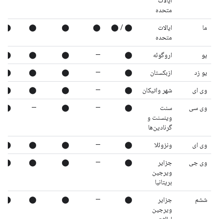
ایالات
متحده
ما
ایالات
⬤ / ⬤
⬤
⬤
⬤
⬤
متحده
یو
اروگوئه
⬤
—
⬤
⬤
⬤
یو زد
ازبکستان
⬤
—
⬤
⬤
⬤
وی ای
شهر واتیکان
⬤
—
⬤
⬤
⬤
وی سی
سنت
⬤
—
⬤
—
⬤
وینسنت و
گرنادین‌ها
وی ای
ونزوئلا
⬤
—
⬤
⬤
⬤
وی جی
جزایر
⬤
—
⬤
⬤
⬤
ویرجین
بریتانیا
ششم
جزایر
⬤
—
⬤
⬤
⬤
ویرجین