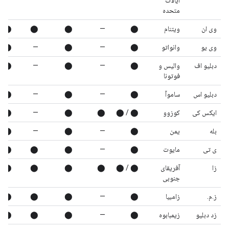
ایالات
متحده
وی ان
ویتنام
⬤
—
⬤
⬤
⬤
وی یو
وانواتو
⬤
—
⬤
—
⬤
دبلیو اف
والیس و
⬤
—
⬤
—
⬤
فوتونا
دبلیو اس
ساموآ
⬤
—
⬤
—
⬤
ایکس کی
کوزوو
⬤ / ⬤
⬤
⬤
—
⬤
بله
یمن
⬤
—
⬤
—
⬤
ی تی
مایوت
⬤
—
⬤
⬤
⬤
زا
آفریقای
⬤ / ⬤
⬤
⬤
⬤
⬤
جنوبی
ز.م.
زامبیا
⬤
—
⬤
⬤
⬤
زد دبلیو
زیمبابوه
⬤
—
⬤
⬤
⬤