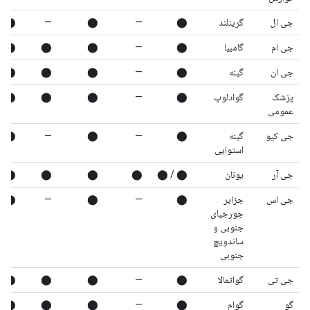
جی ال
گرینلند
⬤
—
⬤
—
⬤
جی ام
گامبیا
⬤
—
⬤
⬤
⬤
جی ان
گینه
⬤
—
⬤
⬤
⬤
پزشک
گوادلوپ
⬤
—
⬤
⬤
⬤
عمومی
جی کیو
گینه
⬤
—
⬤
—
⬤
استوایی
جی آر
یونان
⬤ / ⬤
⬤
⬤
⬤
⬤
جی اس
جزایر
⬤
—
⬤
—
⬤
جورجیای
جنوبی و
ساندویچ
جنوبی
جی تی
گواتمالا
⬤
—
⬤
⬤
⬤
گو
گوام
⬤
—
⬤
⬤
⬤