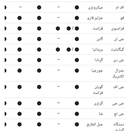
اف ام
میکرونزی
⬤
—
⬤
—
⬤
فو
جزایر فارو
⬤
—
⬤
⬤
⬤
فرانسوی
فرانسه
⬤ / ⬤
⬤
⬤
⬤
⬤
جی ای
گابن
⬤
—
⬤
⬤
⬤
گیگابایت
بریتانیا
⬤ / ⬤
⬤
⬤
⬤
⬤
جی دی
گرنادا
⬤
—
⬤
⬤
⬤
جنرال
جورجیا
⬤
—
⬤
⬤
⬤
الکتریک
جی اف
گویان
⬤
—
⬤
⬤
⬤
فرانسه
جی جی
گرنزی
⬤
—
⬤
⬤
⬤
جی اچ
غنا
⬤
—
⬤
⬤
⬤
دستگاه
جبل الطارق
⬤
—
⬤
⬤
⬤
گوارش