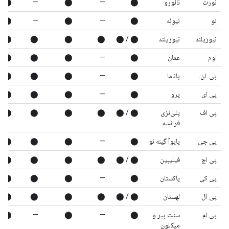
نورت
نائورو
⬤
—
⬤
—
⬤
نو
نیوئه
⬤
—
⬤
—
⬤
نیوزیلند
نیوزیلند
⬤ / ⬤
⬤
⬤
⬤
⬤
اوم
عمان
⬤
—
⬤
⬤
⬤
پی. ان.
پاناما
⬤
—
⬤
⬤
⬤
پی ای
پرو
⬤
—
⬤
⬤
⬤
پی اف
پلی‌نزی
⬤ / ⬤
⬤
⬤
⬤
⬤
فرانسه
پی جی
پاپوآ گینه نو
⬤
—
⬤
⬤
⬤
پی اچ
فیلیپین
⬤ / ⬤
⬤
⬤
⬤
⬤
پی کی
پاکستان
⬤
—
⬤
⬤
⬤
پی ال
لهستان
⬤ / ⬤
⬤
⬤
⬤
⬤
پی ام
سنت پیر و
⬤
—
⬤
—
⬤
میکلون