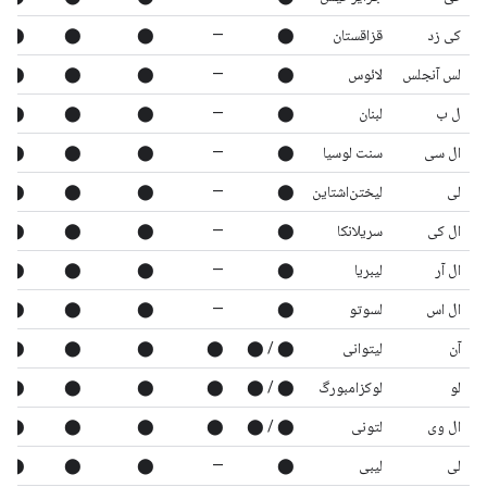
کی زد
قزاقستان
⬤
—
⬤
⬤
⬤
لس آنجلس
لائوس
⬤
—
⬤
⬤
⬤
ل ب
لبنان
⬤
—
⬤
⬤
⬤
ال سی
سنت لوسیا
⬤
—
⬤
⬤
⬤
لی
لیختن‌اشتاین
⬤
—
⬤
⬤
⬤
ال کی
سریلانکا
⬤
—
⬤
⬤
⬤
ال آر
لیبریا
⬤
—
⬤
⬤
⬤
ال اس
لسوتو
⬤
—
⬤
⬤
⬤
آن
لیتوانی
⬤ / ⬤
⬤
⬤
⬤
⬤
لو
لوکزامبورگ
⬤ / ⬤
⬤
⬤
⬤
⬤
ال وی
لتونی
⬤ / ⬤
⬤
⬤
⬤
⬤
لی
لیبی
⬤
—
⬤
⬤
⬤