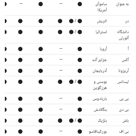
به عنوان
ساموآی
⬤
—
⬤
—
⬤
آمریکا
در
اتریش
⬤ / ⬤
⬤
⬤
⬤
⬤
دانشگاه
استرالیا
⬤ / ⬤
⬤
⬤
⬤
⬤
آئورلی
آ
آروبا
⬤
—
⬤
⬤
⬤
آکس
جزایر آلند
⬤
—
⬤
⬤
⬤
آریزونا
آذربایجان
⬤
—
⬤
⬤
⬤
لیسانس
بوسنی و
⬤ / ⬤
⬤
⬤
⬤
⬤
هرزگوین
بی بی
باربادوس
⬤
—
⬤
⬤
⬤
بی دی
بنگلادش
⬤
—
⬤
⬤
⬤
باش
بلژیک
⬤ / ⬤
⬤
⬤
⬤
⬤
بی اف
بورکینافاسو
⬤
—
⬤
⬤
⬤