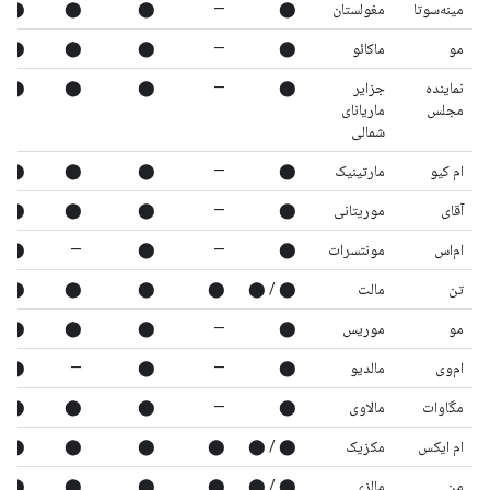
مینه‌سوتا
مغولستان
⬤
—
⬤
⬤
⬤
مو
ماکائو
⬤
—
⬤
⬤
⬤
نماینده
جزایر
⬤
—
⬤
⬤
⬤
مجلس
ماریانای
شمالی
ام کیو
مارتینیک
⬤
—
⬤
⬤
⬤
آقای
موریتانی
⬤
—
⬤
⬤
⬤
ام‌اس
مونتسرات
⬤
—
⬤
—
⬤
تن
مالت
⬤ / ⬤
⬤
⬤
⬤
⬤
مو
موریس
⬤
—
⬤
⬤
⬤
ام‌وی
مالدیو
⬤
—
⬤
—
⬤
مگاوات
مالاوی
⬤
—
⬤
⬤
⬤
ام ایکس
مکزیک
⬤ / ⬤
⬤
⬤
⬤
⬤
من
مالزی
⬤ / ⬤
⬤
⬤
⬤
⬤