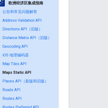
欧洲经济区集成指南
公告和常见问题解答
Address Validation API
Directions API（旧版）
Distance Matrix API（旧版）
Geocoding API
iOS 地理编码器
Map Tiles API
Maps Static API
Places API（新版和旧版）
Roads API
Routes API
Routes Preferred API