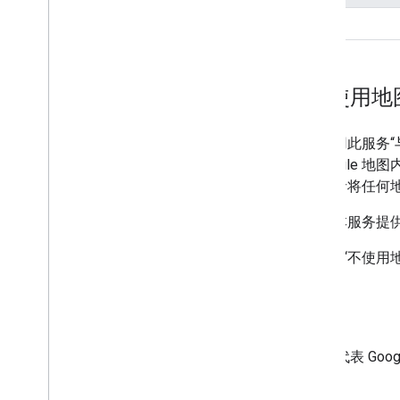
不支持卫星地图和混合地图类型。
“使用任何地图”和“不使用地
欧洲经济区条款变更会影响您使用此服务“与
Google 地图）上或旁边显示 Google 
地图内容与任何地图相关联，或者将任何地图与
为清楚起见，您可以继续链接到本服务提供的 Go
以下示例展示了“使用任何地图”和“不使
款。
以下示例中的蓝色圆圈代表 Google M
。