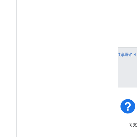
如未另行说明，那么本页面中的内容已根据
知识共享署名 4.
Oracle 和/或其关联公司的注册商标。
最后更新时间 (UTC)：2026-04-29。
平台状态
了解平台出现的突发事件和服
向支
务中断。