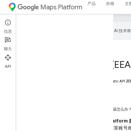
产品
价格
文
Maps Platform
Google 会使用 AI
信息
聊天
首页
产品
Google Maps Platform
针对欧洲经济区 (EEA) 客
API
本页内容
针对欧洲经济区 (EEA) 客户的 Maps Static API 调
“使用任何地图”和“不使用地图”示例
备选集成方式
道路安全
如果我还有本文档未涵盖的其他问题，该怎么办
欧洲经济区专用 Google Maps Platform
效，如果您的项目与欧洲经济区结算账号