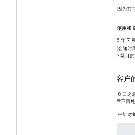
我们强烈建议您阅读并了解
公告
，因为其中
Platform 的现有应用和新应用。
本文档介绍了
Maps Static API
的
使用和 G
本文档中所述的信息反映了自 2025 年 7 月
欧洲经济区条款
，这些条款可能会随时
约束力的条款，请参阅您与 Google 签订的 Goo
针对欧洲经济区 (EEA) 客户的 Ma
这些调整适用于：(a) 2025 年 7 月
目，和/或 (b) 2025 年 7 月 8 日之后不再
下表总结了
欧洲经济区服务条款
中针对每项
Maps Static API 功能调整