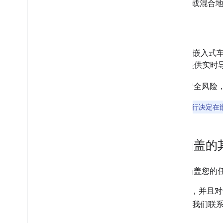
Maps SDK for iOS
卫星地图或混合地
道路安全
欧洲经济区 (EEA) 客户现在可以在嵌入式车载系
Platform 服务，通过第三方地图提供实
由于这些新条款可能会导致道路安全风险，因此
注意
：在欧洲经济区 (EEA) 内，客户可自行决定
如果我还有本文档未涵盖的
如果本文件或
常见问题解答
中未涵盖您的
如果您与 Google 达成了协商协议，并且对
请使用
“与销售团队联系”表单
与我们联