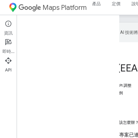
產品
定價
說
Maps Platform
Google 會運用 A
資訊
即時通訊
首頁
產品
Google Maps Platform
針對歐洲經濟區 (EEA) 
API
這個頁面中的內容
適用於歐洲經濟區客戶的 Geocoding API 調整
「含有任何地圖」和「不含地圖」的示例
替代整合
Places UI Kit
道路安全
如果我有這份文件未涵蓋的其他問題，該怎麼辦
自
2025 年 7 月 8 日
起，如果您的專案已