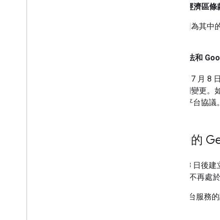
Google 地圖平台服務條款 (歐洲經濟區條
我們強烈建議您詳閱
這則公告
，因為其中的
的應用程式。
本文將說明
Geocoding API
的
用法和 Go
本文件所述資訊反映截至 2025 年 7 月 8 
的相關規定，這些規定可能隨時間變更。
閱與 Google 簽訂的 Google 地圖平台協議
適用於歐洲經濟區客戶的 Geoco
這些調整適用於 (a) 2025 年 7 月 
戶，和/或 (b) 2025 年 7 月 8 日後不再處
下表摘要說明各項 Google 地圖平台服
》。