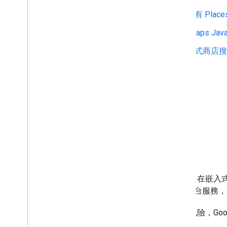
採用 Places UI Kit 適用於現有 Plac
使用 Place Search 元素和 Maps Jav
使用 Places UI Kit 建構互動式商
Places UI Kit 產品說明文件
JavaScript
Android
iOS
道路安全
EEA 客戶現在可以在適當情況下，在嵌入式
在適當情況下使用 Google 地圖平台服
由於新條款可能會帶來道路安全風險，Goo