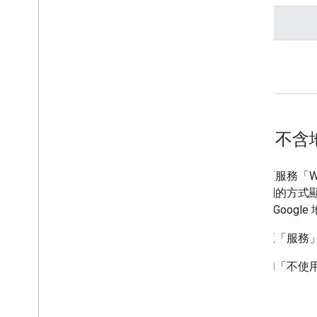
Geocoding API 功能調整
無
「含有任何地圖」和「不含
EEA 條款的變更會影響您使用這項服務「With
上、旁邊或以與任何地圖視覺相關的方式顯示 G
容 (除非所連結的特定地圖是適用 Google
為求清楚明確，您可以繼續連結至「服務」提供的 
以下範例說明「使用任何地圖」和「不使
款。