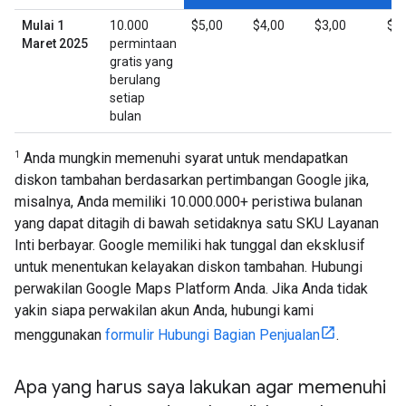
Mulai 1
10.000
$5,00
$4,00
$3,00
$1,
Maret 2025
permintaan
gratis yang
berulang
setiap
bulan
1
Anda mungkin memenuhi syarat untuk mendapatkan
diskon tambahan berdasarkan pertimbangan Google jika,
misalnya, Anda memiliki 10.000.000+ peristiwa bulanan
yang dapat ditagih di bawah setidaknya satu SKU Layanan
Inti berbayar. Google memiliki hak tunggal dan eksklusif
untuk menentukan kelayakan diskon tambahan. Hubungi
perwakilan Google Maps Platform Anda. Jika Anda tidak
yakin siapa perwakilan akun Anda, hubungi kami
menggunakan
formulir Hubungi Bagian Penjualan
.
Apa yang harus saya lakukan agar memenuhi