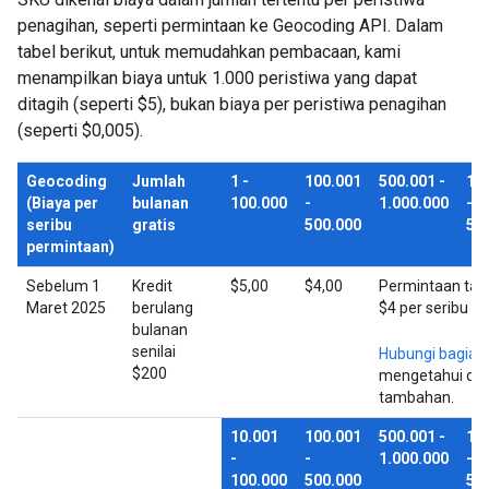
penagihan, seperti permintaan ke Geocoding API. Dalam
tabel berikut, untuk memudahkan pembacaan, kami
menampilkan biaya untuk 1.000 peristiwa yang dapat
ditagih (seperti $5), bukan biaya per peristiwa penagihan
(seperti $0,005).
Geocoding
Jumlah
1 -
100.001
500.001 -
1.
(Biaya per
bulanan
100.000
-
1.000.000
-
seribu
gratis
500.000
5.
permintaan)
Sebelum 1
Kredit
$5,00
$4,00
Permintaan tam
Maret 2025
berulang
$4 per seribu p
bulanan
senilai
Hubungi bagian
$200
mengetahui dis
tambahan.
10.001
100.001
500.001 -
1.
-
-
1.000.000
-
100.000
500.000
5.