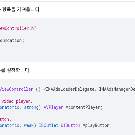
 항목을 가져옵니다.
ewController.h"
oundation
;
를 설정합니다.
ViewController
()
<
IMAAdsLoaderDelegate
,
IMAAdsManagerD
 video player.
onatomic
,
strong
)
AVPlayer
*
contentPlayer
;
tton.
onatomic
,
weak
)
IBOutlet
UIButton
*
playButton
;