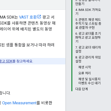
만들기
4. IMA SDK 가져오
기
MA SDK는
VAST 호환
광고 서
5. 콘텐츠 재생 헤드
 SDK를 사용하면 콘텐츠 동영상 재
추적기 및 스트림 종
료 관찰자 구현
플레이어 위에 배치된 별도의 동영
6. 광고 로더를 초기
화하고 광고 요청하
기
료된 샘플 통합을 보거나 따라 하려
7. 광고 로더 대리자
설정
8. 광고 관리자 위임
광고 SDK
를 참고하세요.
설정
재생 시작
오류 처리
재생 및 일시중지
이벤트 수신 대기
다음 단계
합니다.
및
Open Measurement
를 비롯한