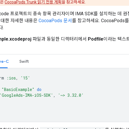
용은
CocoaPods Trunk 읽기 전용 계획
을 참고하세요.
 Xcode 프로젝트의 종속 항목 관리자이며 IMA SDK를 설치하는 데 권
 대한 자세한 내용은
CocoaPods 문서
를 참고하세요. CocoaPods
다.
mple.xcodeproj
파일과 동일한 디렉터리에서
Podfile
이라는 텍스트
ve-C
Swift
rm
:ios
,
'15'
"BasicExample"
do
'GoogleAds-IMA-iOS-SDK'
,
'~> 3.32.0'