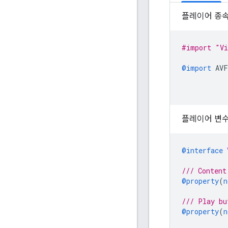
플레이어 종속
#import "Vi
@import
AVF
플레이어 변수
@interface
/// Content
@property
(
n
/// Play bu
@property
(
n