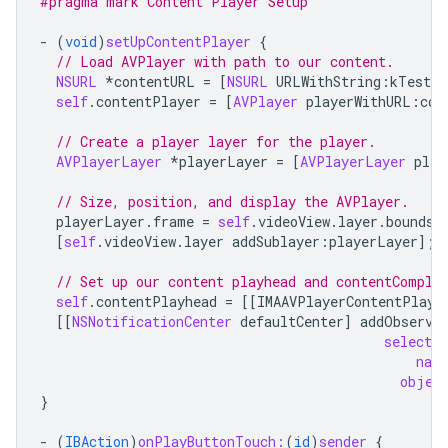
#pragma mark Content Player Setup
-
(
void
)
setUpContentPlayer
{
// Load AVPlayer with path to our content.
NSURL
*
contentURL
=
[
NSURL
URLWithString
:
kTestAp
self
.
contentPlayer
=
[
AVPlayer
playerWithURL
:
con
// Create a player layer for the player.
AVPlayerLayer
*
playerLayer
=
[
AVPlayerLayer
play
// Size, position, and display the AVPlayer.
playerLayer
.
frame
=
self
.
videoView
.
layer
.
bounds
;
[
self
.
videoView
.
layer
addSublayer
:
playerLayer
];
// Set up our content playhead and contentComple
self
.
contentPlayhead
=
[[
IMAAVPlayerContentPlayh
[[
NSNotificationCenter
defaultCenter
]
addObserve
selector
nam
objec
}
-
(
IBAction
)
onPlayButtonTouch:
(
id
)
sender
{