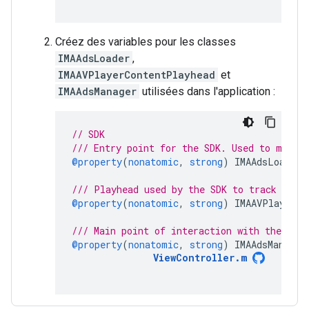
Créez des variables pour les classes
IMAAdsLoader
,
IMAAVPlayerContentPlayhead
et
IMAAdsManager
utilisées dans l'application :
// SDK
/// Entry point for the SDK. Used to make 
@property
(
nonatomic
,
strong
)
IMAAdsLoader
/// Playhead used by the SDK to track cont
@property
(
nonatomic
,
strong
)
IMAAVPlayerCo
/// Main point of interaction with the SDK.
@property
(
nonatomic
,
strong
)
IMAAdsManager
ViewController
.
m