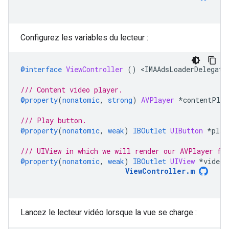
Configurez les variables du lecteur :
@interface
ViewController
()
<
IMAAdsLoaderDelegate
/// Content video player.
@property
(
nonatomic
,
strong
)
AVPlayer
*
contentPlay
/// Play button.
@property
(
nonatomic
,
weak
)
IBOutlet
UIButton
*
play
/// UIView in which we will render our AVPlayer fo
@property
(
nonatomic
,
weak
)
IBOutlet
UIView
*
videoV
ViewController
.
m
Lancez le lecteur vidéo lorsque la vue se charge :