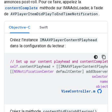
annonces post-roll. Pour ce faire, appelez la
contentComplete
méthode sur IMAAdsLoader, à l'aide
de
AVPlayerItemDidPlayToEndTimeNotification
.
Objective-C
Swift
Créez l'instance
IMAAVPlayerContentPlayhead
dans la configuration du lecteur :
// Set up our content playhead and contentComplete
self
.
contentPlayhead
=
[[
IMAAVPlayerContentPlayhea
[[
NSNotificationCenter
defaultCenter
]
addObserver
:
selector
:
name
:
object
:
ViewController
.
m
Créez la méthode
contentDidFinishPlaying()