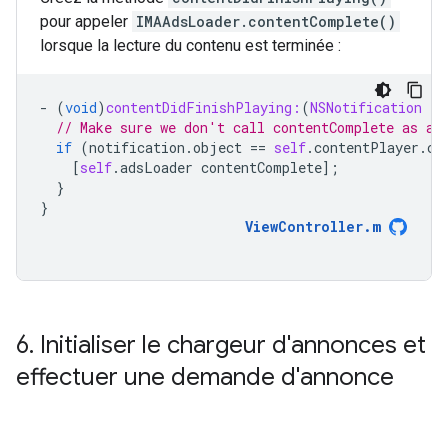
pour appeler
IMAAdsLoader.contentComplete()
lorsque la lecture du contenu est terminée :
-
(
void
)
contentDidFinishPlaying:
(
NSNotification
*
)
// Make sure we don't call contentComplete as a 
if
(
notification
.
object
==
self
.
contentPlayer
.
cu
[
self
.
adsLoader
contentComplete
];
}
}
ViewController
.
m
6
.
Initialiser le chargeur d'annonces et
effectuer une demande d'annonce