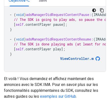
Objective-C
Swift
-
(
void
)
adsManagerDidRequestContentPause:
(
IMAAdsMa
// The SDK is going to play ads, so pause the co
[
self
.
contentPlayer
pause
];
}
-
(
void
)
adsManagerDidRequestContentResume:
(
IMAAdsM
// The SDK is done playing ads (at least for now
[
self
.
contentPlayer
play
];
}
ViewController
.
m
Et voilà ! Vous demandez et affichez maintenant des
annonces avec le SDK IMA. Pour en savoir plus sur les
fonctionnalités supplémentaires du SDK, consultez les
autres guides ou les
exemples sur GitHub
.