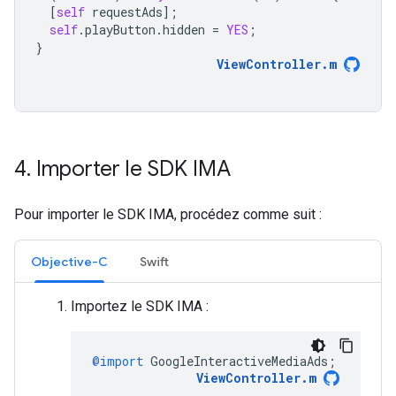
[
self
requestAds
];
self
.
playButton
.
hidden
=
YES
;
}
ViewController
.
m
4
.
Importer le SDK IMA
Pour importer le SDK IMA, procédez comme suit :
Objective-C
Swift
Importez le SDK IMA :
@import
GoogleInteractiveMediaAds
;
ViewController
.
m