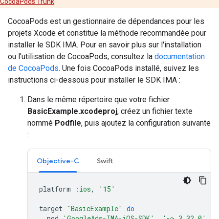
CocoaPods Trunk
.
CocoaPods est un gestionnaire de dépendances pour les
projets Xcode et constitue la méthode recommandée pour
installer le SDK IMA. Pour en savoir plus sur l'installation
ou l'utilisation de CocoaPods, consultez la
documentation
de CocoaPods
. Une fois CocoaPods installé, suivez les
instructions ci-dessous pour installer le SDK IMA :
Dans le même répertoire que votre fichier
BasicExample.xcodeproj
, créez un fichier texte
nommé
Podfile
, puis ajoutez la configuration suivante
:
Objective-C
Swift
platform
:ios
,
'15'
target
"BasicExample"
do
pod
'GoogleAds-IMA-iOS-SDK'
,
'~> 3.32.0'