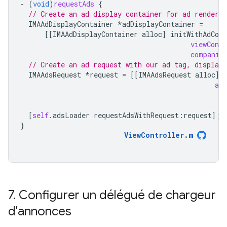
-
(
void
)
requestAds
{
// Create an ad display container for ad renderin
IMAAdDisplayContainer
*
adDisplayContainer
=
[[
IMAAdDisplayContainer
alloc
]
initWithAdCont
viewContr
companio
// Create an ad request with our ad tag, display 
IMAAdsRequest
*
request
=
[[
IMAAdsRequest
alloc
]
adD
[
self
.
adsLoader
requestAdsWithRequest
:
request
];
}
ViewController
.
m
7
.
Configurer un délégué de chargeur
d'annonces