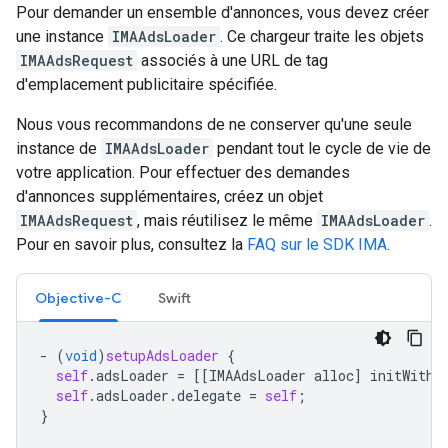
Pour demander un ensemble d'annonces, vous devez créer
une instance
IMAAdsLoader
. Ce chargeur traite les objets
IMAAdsRequest
associés à une URL de tag
d'emplacement publicitaire spécifiée.
Nous vous recommandons de ne conserver qu'une seule
instance de
IMAAdsLoader
pendant tout le cycle de vie de
votre application. Pour effectuer des demandes
d'annonces supplémentaires, créez un objet
IMAAdsRequest
, mais réutilisez le même
IMAAdsLoader
.
Pour en savoir plus, consultez la
FAQ sur le SDK IMA
.
Objective-C
Swift
-
(
void
)
setupAdsLoader
{
self
.
adsLoader
=
[[
IMAAdsLoader
alloc
]
initWithS
self
.
adsLoader
.
delegate
=
self
;
}