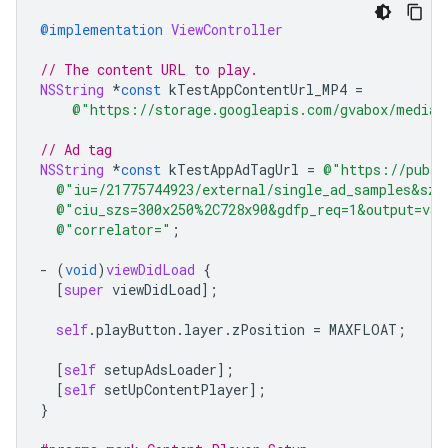
@implementation
ViewController
// The content URL to play.
NSString
*
const
kTestAppContentUrl_MP4
=
@"https://storage.googleapis.com/gvabox/media/
// Ad tag
NSString
*
const
kTestAppAdTagUrl
=
@"https://pubad
@"iu=/21775744923/external/single_ad_samples&sz=
@"ciu_szs=300x250%2C728x90&gdfp_req=1&output=vas
@"correlator="
;
-
(
void
)
viewDidLoad
{
[
super
viewDidLoad
];
self
.
playButton
.
layer
.
zPosition
=
MAXFLOAT
;
[
self
setupAdsLoader
];
[
self
setUpContentPlayer
];
}