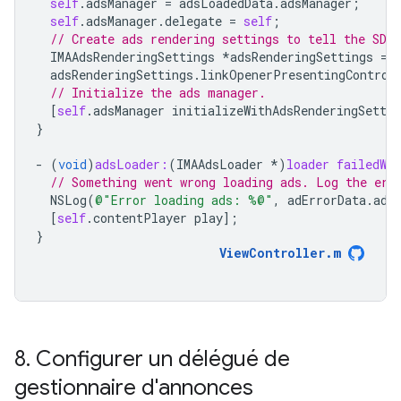
self
.
adsManager
=
adsLoadedData
.
adsManager
;
self
.
adsManager
.
delegate
=
self
;
// Create ads rendering settings to tell the SDK 
IMAAdsRenderingSettings
*
adsRenderingSettings
=
adsRenderingSettings
.
linkOpenerPresentingControl
// Initialize the ads manager.
[
self
.
adsManager
initializeWithAdsRenderingSettin
}
-
(
void
)
adsLoader:
(
IMAAdsLoader
*
)
loader
failedWi
// Something went wrong loading ads. Log the err
NSLog
(
@"Error loading ads: %@"
,
adErrorData
.
adE
[
self
.
contentPlayer
play
];
}
ViewController
.
m
8
.
Configurer un délégué de
gestionnaire d'annonces