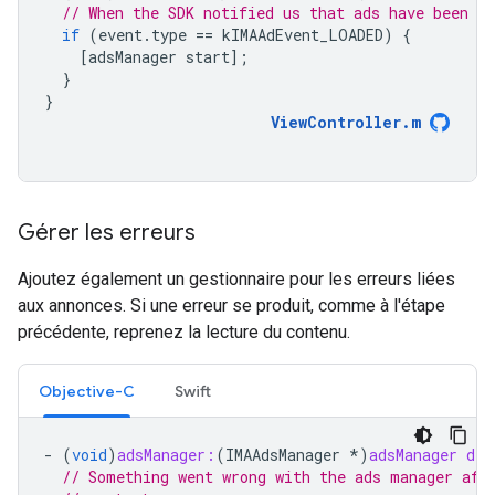
// When the SDK notified us that ads have been l
if
(
event
.
type
==
kIMAAdEvent_LOADED
)
{
[
adsManager
start
];
}
}
ViewController
.
m
Gérer les erreurs
Ajoutez également un gestionnaire pour les erreurs liées
aux annonces. Si une erreur se produit, comme à l'étape
précédente, reprenez la lecture du contenu.
Objective-C
Swift
-
(
void
)
adsManager:
(
IMAAdsManager
*
)
adsManager
did
// Something went wrong with the ads manager aft