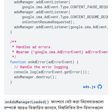
adsManager
.
addEventListener
(
google
.
ima
.
AdEvent
.
Type
.
CONTENT_PAUSE_REQUES
adsManager
.
addEventListener
(
google
.
ima
.
AdEvent
.
Type
.
CONTENT_RESUME_REQUE
onContentResumeRequested
);
adsManager
.
addEventListener
(
google
.
ima
.
AdEvent
.
T
}
/**
 * Handles ad errors.
 * @param {!google.ima.AdErrorEvent} adErrorEvent
 */
function
onAdError
(
adErrorEvent
)
{
// Handle the error logging.
console
.
log
(
adErrorEvent
.
getError
());
adsManager
.
destroy
();
}
ads
.
js
onAdsManagerLoaded()
ফাংশনে সেট করা লিসেনারগুলো
সম্পর্কে আরও বিস্তারিত জানতে, নিম্নলিখিত উপ-বিভাগগুলো