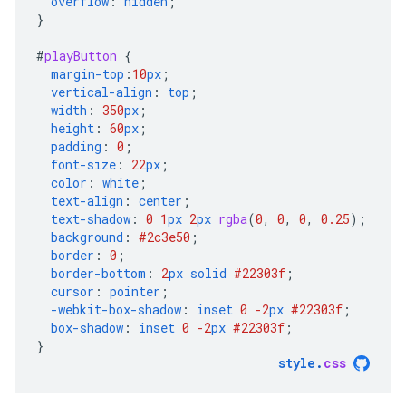
overflow
:
hidden
;
}
#
playButton
{
margin-top
:
10
px
;
vertical-align
:
top
;
width
:
350
px
;
height
:
60
px
;
padding
:
0
;
font-size
:
22
px
;
color
:
white
;
text-align
:
center
;
text-shadow
:
0
1
px
2
px
rgba
(
0
,
0
,
0
,
0.25
);
background
:
#2c3e50
;
border
:
0
;
border-bottom
:
2
px
solid
#22303f
;
cursor
:
pointer
;
-webkit-
box-shadow
:
inset
0
-2
px
#22303f
;
box-shadow
:
inset
0
-2
px
#22303f
;
}
style
.
css