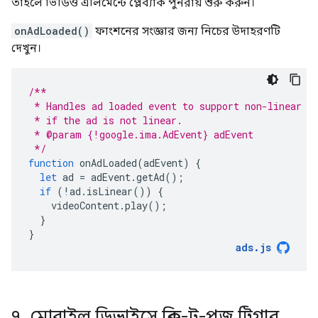
তাহলে ভিডিও এলিমেন্টে প্লেব্যাক পুনরায় শুরু করুন।
onAdLoaded()
ফাংশনের সংজ্ঞার জন্য নিচের উদাহরণটি
দেখুন।
/**
 * Handles ad loaded event to support non-linear a
 * if the ad is not linear.
 * @param {!google.ima.AdEvent} adEvent
 */
function
onAdLoaded
(
adEvent
)
{
let
ad
=
adEvent
.
getAd
();
if
(
!
ad
.
isLinear
())
{
videoContent
.
play
();
}
}
ads
.
js
৭
.
মোবাইল ডিভাইসে ক্লিক-টু-পজ ট্রিগার