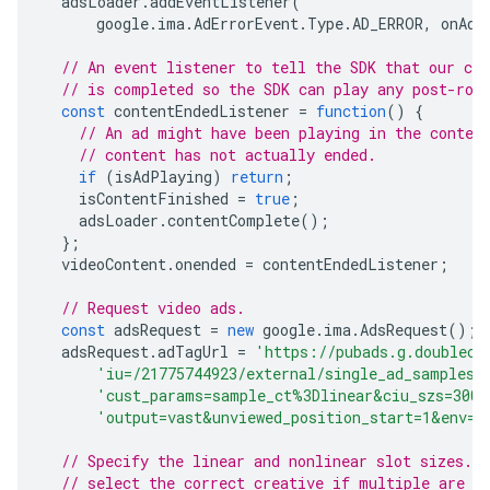
adsLoader
.
addEventListener
(
google
.
ima
.
AdErrorEvent
.
Type
.
AD_ERROR
,
onAdE
// An event listener to tell the SDK that our con
// is completed so the SDK can play any post-rol
const
contentEndedListener
=
function
()
{
// An ad might have been playing in the conten
// content has not actually ended.
if
(
isAdPlaying
)
return
;
isContentFinished
=
true
;
adsLoader
.
contentComplete
();
};
videoContent
.
onended
=
contentEndedListener
;
// Request video ads.
const
adsRequest
=
new
google
.
ima
.
AdsRequest
();
adsRequest
.
adTagUrl
=
'https://pubads.g.doublecl
'iu=/21775744923/external/single_ad_samples&
'cust_params=sample_ct%3Dlinear&ciu_szs=300x
'output=vast&unviewed_position_start=1&env=v
// Specify the linear and nonlinear slot sizes. 
// select the correct creative if multiple are r