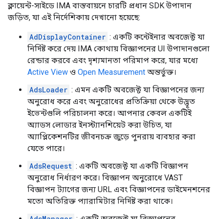
ক্লায়েন্ট-সাইডে IMA বাস্তবায়নে চারটি প্রধান SDK উপাদান
জড়িত, যা এই নির্দেশিকায় দেখানো হয়েছে:
AdDisplayContainer
: একটি কন্টেইনার অবজেক্ট যা
নির্দিষ্ট করে দেয় IMA কোথায় বিজ্ঞাপনের UI উপাদানগুলো
রেন্ডার করবে এবং দৃশ্যমানতা পরিমাপ করে, যার মধ্যে
Active View
ও
Open Measurement
অন্তর্ভুক্ত।
AdsLoader
: এমন একটি অবজেক্ট যা বিজ্ঞাপনের জন্য
অনুরোধ করে এবং অনুরোধের প্রতিক্রিয়া থেকে উদ্ভূত
ইভেন্টগুলি পরিচালনা করে। আপনার কেবল একটিই
অ্যাডস লোডার ইনস্ট্যানশিয়েট করা উচিত, যা
অ্যাপ্লিকেশনটির জীবনচক্র জুড়ে পুনরায় ব্যবহার করা
যেতে পারে।
AdsRequest
: একটি অবজেক্ট যা একটি বিজ্ঞাপন
অনুরোধ নির্ধারণ করে। বিজ্ঞাপন অনুরোধে VAST
বিজ্ঞাপন ট্যাগের জন্য URL এবং বিজ্ঞাপনের ডাইমেনশনের
মতো অতিরিক্ত প্যারামিটার নির্দিষ্ট করা থাকে।
AdsManager
: একটি অবজেক্ট যা বিজ্ঞাপনের