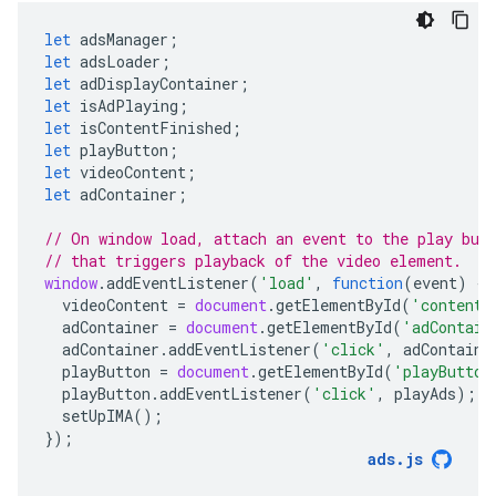
let
adsManager
;
let
adsLoader
;
let
adDisplayContainer
;
let
isAdPlaying
;
let
isContentFinished
;
let
playButton
;
let
videoContent
;
let
adContainer
;
// On window load, attach an event to the play but
// that triggers playback of the video element.
window
.
addEventListener
(
'load'
,
function
(
event
)
{
videoContent
=
document
.
getElementById
(
'contentE
adContainer
=
document
.
getElementById
(
'adContain
adContainer
.
addEventListener
(
'click'
,
adContaine
playButton
=
document
.
getElementById
(
'playButton
playButton
.
addEventListener
(
'click'
,
playAds
);
setUpIMA
();
});
ads
.
js