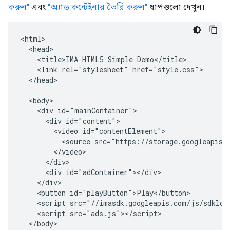
করুন"
এবং
"অ্যাড কন্টেইনার তৈরি করুন"
ধাপগুলো দেখুন।
<html>

  <head>

    <title>IMA HTML5 Simple Demo</title>

    <link rel="stylesheet" href="style.css">

  </head>

  <body>

    <div id="mainContainer">

      <div id="content">

        <video id="contentElement">

          <source src="https://storage.googleapis.c
        </video>

      </div>

      <div id="adContainer"></div>

    </div>

    <button id="playButton">Play</button>

    <script src="//imasdk.googleapis.com/js/sdkload
    <script src="ads.js"></script>

  </body>
