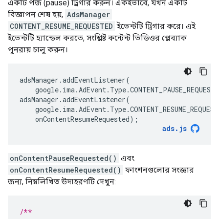
একটি পজ (pause) ট্রিগার করুন। একইভাবে, যখন একটি
বিজ্ঞাপন শেষ হয়,
AdsManager
CONTENT_RESUME_REQUESTED
ইভেন্টটি ট্রিগার করে। এই
ইভেন্টটি হ্যান্ডেল করতে, সংশ্লিষ্ট কন্টেন্ট ভিডিওর প্লেব্যাক
পুনরায় চালু করুন।
adsManager
.
addEventListener
(
google
.
ima
.
AdEvent
.
Type
.
CONTENT_PAUSE_REQUESTE
adsManager
.
addEventListener
(
google
.
ima
.
AdEvent
.
Type
.
CONTENT_RESUME_REQUEST
onContentResumeRequested
);
ads
.
js
onContentPauseRequested()
এবং
onContentResumeRequested()
ফাংশনগুলোর সংজ্ঞার
জন্য, নিম্নলিখিত উদাহরণটি দেখুন:
/**