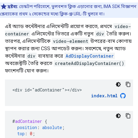
দ্রষ্টব্য:
ডেস্কটপ পরিবেশে, ভুলবশত ক্লিক এড়ানোর জন্য, IMA SDK বিজ্ঞাপন
প্লেব্যাকের প্রথম ২ সেকেন্ডের মধ্যে ক্লিক-থ্রু URL-টি খুলবে না।
এই অ্যাড কন্টেইনার এলিমেন্টটি প্রয়োগ করতে, প্রথমে
video-
container
এলিমেন্টের ভিতরে একটি নতুন
div
তৈরি করুন।
তারপর, এলিমেন্টটিকে
video-element
উপরের-বাম কোণায়
স্থাপন করার জন্য CSS আপডেট করুন। সবশেষে, নতুন অ্যাড
কন্টেইনার
div
ব্যবহার করে
AdDisplayContainer
অবজেক্টটি তৈরি করতে
createAdDisplayContainer()
ফাংশনটি যোগ করুন।
<div id="adContainer"></div>
index.html
#
adContainer
{
position
:
absolute
;
top
:
0
;