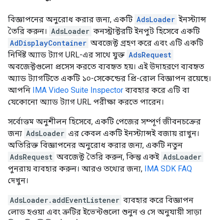
বিজ্ঞাপনের অনুরোধ করার জন্য, একটি
AdsLoader
ইনস্ট্যান্স
তৈরি করুন।
AdsLoader
কনস্ট্রাক্টরটি ইনপুট হিসেবে একটি
AdDisplayContainer
অবজেক্ট গ্রহণ করে এবং এটি একটি
নির্দিষ্ট অ্যাড ট্যাগ URL-এর সাথে যুক্ত
AdsRequest
অবজেক্টগুলো প্রসেস করতে ব্যবহৃত হয়। এই উদাহরণে ব্যবহৃত
অ্যাড ট্যাগটিতে একটি ১০-সেকেন্ডের প্রি-রোল বিজ্ঞাপন রয়েছে।
আপনি
IMA Video Suite Inspector
ব্যবহার করে এটি বা
যেকোনো অ্যাড ট্যাগ URL পরীক্ষা করতে পারেন।
সর্বোত্তম অনুশীলন হিসেবে, একটি পেজের সম্পূর্ণ জীবনচক্রের
জন্য
AdsLoader
এর কেবল একটি ইনস্ট্যান্সই বজায় রাখুন।
অতিরিক্ত বিজ্ঞাপনের অনুরোধ করার জন্য, একটি নতুন
AdsRequest
অবজেক্ট তৈরি করুন, কিন্তু একই
AdsLoader
পুনরায় ব্যবহার করুন। আরও তথ্যের জন্য,
IMA SDK FAQ
দেখুন।
AdsLoader.addEventListener
ব্যবহার করে বিজ্ঞাপন
লোড হওয়া এবং ত্রুটির ইভেন্টগুলো শুনুন ও সে অনুযায়ী সাড়া