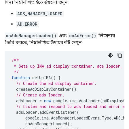
দিন। নিম্নলিখিত ইভেন্টগুলো শুনুন:
ADS_MANAGER_LOADED
AD_ERROR
onAdsManagerLoaded()
এবং
onAdError()
লিসেনার
তৈরি করতে, নিম্নলিখিত উদাহরণটি দেখুন:
/**
 * Sets up IMA ad display container, ads loader, a
 */
function
setUpIMA
()
{
// Create the ad display container.
createAdDisplayContainer
();
// Create ads loader.
adsLoader
=
new
google
.
ima
.
AdsLoader
(
adDisplayCo
// Listen and respond to ads loaded and error ev
adsLoader
.
addEventListener
(
google
.
ima
.
AdsManagerLoadedEvent
.
Type
.
ADS_MA
onAdsManagerLoaded
);