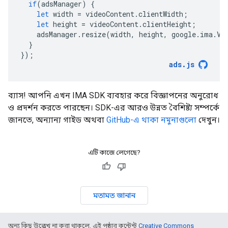
if
(
adsManager
)
{
let
width
=
videoContent
.
clientWidth
;
let
height
=
videoContent
.
clientHeight
;
adsManager
.
resize
(
width
,
height
,
google
.
ima
.
Vi
}
});
ads
.
js
ব্যাস! আপনি এখন IMA SDK ব্যবহার করে বিজ্ঞাপনের অনুরোধ
ও প্রদর্শন করতে পারছেন। SDK-এর আরও উন্নত বৈশিষ্ট্য সম্পর্কে
জানতে, অন্যান্য গাইড অথবা
GitHub-এ থাকা নমুনাগুলো
দেখুন।
এটি কাজে লেগেছে?
মতামত জানান
অন্য কিছু উল্লেখ না করা থাকলে, এই পৃষ্ঠার কন্টেন্ট
Creative Commons