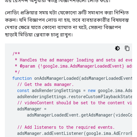
এর রেসপন্স অনুযায়ী স্বতন্ত্র বিজ্ঞাপনগুলো লোড করে।
লোডিং প্রক্রিয়ার সময় ঘটা যেকোনো ত্রুটি সমাধান করা নিশ্চিত
করুন। যদি বিজ্ঞাপন লোড না হয়, তবে ব্যবহারকারীর বিষয়বস্তু
দেখার ক্ষেত্রে যাতে কোনো ব্যাঘাত না ঘটে, সেজন্য বিজ্ঞাপন
ছাড়াই মিডিয়া প্লেব্যাক চালু রাখুন।
/**
 * Handles the ad manager loading and sets ad even
 * @param {!google.ima.AdsManagerLoadedEvent} adsM
 */
function
onAdsManagerLoaded
(
adsManagerLoadedEvent
)
// Get the ads manager.
const
adsRenderingSettings
=
new
google
.
ima
.
AdsR
adsRenderingSettings
.
restoreCustomPlaybackStateO
// videoContent should be set to the content vid
adsManager
=
adsManagerLoadedEvent
.
getAdsManager
(
videoCon
// Add listeners to the required events.
adsManager
.
addEventListener
(
google
.
ima
.
AdErrorEv