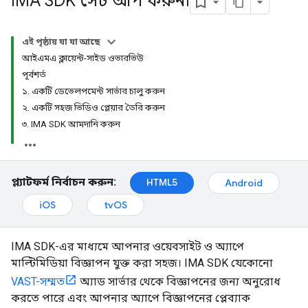
IMA SDK সেট আপ করুন৷
এই পৃষ্ঠায় যা যা আছে
আইএমএ ক্লায়েন্ট-সাইড ওভারভিউ
পূর্বশর্ত
১. একটি ডেভেলপমেন্ট সার্ভার চালু করুন
২. একটি সহজ ভিডিও প্লেয়ার তৈরি করুন
৩. IMA SDK আমদানি করুন
প্ল্যাটফর্ম নির্বাচন করুন:
HTML5
Android
iOS
tvOS
IMA SDK-এর মাধ্যমে আপনার ওয়েবসাইট ও অ্যাপে
মাল্টিমিডিয়া বিজ্ঞাপন যুক্ত করা সহজ। IMA SDK যেকোনো
VAST-সম্মত
অ্যাড সার্ভার থেকে বিজ্ঞাপনের জন্য অনুরোধ
করতে পারে এবং আপনার অ্যাপে বিজ্ঞাপনের প্লেব্যাক