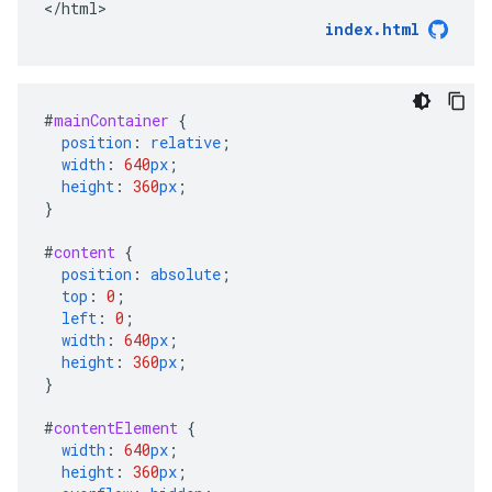
index.html
#
mainContainer
{
position
:
relative
;
width
:
640
px
;
height
:
360
px
;
}
#
content
{
position
:
absolute
;
top
:
0
;
left
:
0
;
width
:
640
px
;
height
:
360
px
;
}
#
contentElement
{
width
:
640
px
;
height
:
360
px
;