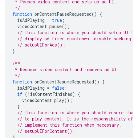
 * Pauses video content and sets up ad UI.
 */
function
onContentPauseRequested
()
{
isAdPlaying
=
true
;
videoContent
.
pause
();
// This function is where you should setup UI fo
// display ad timer countdown, disable seeking a
// setupUIForAds();
}
/**
 * Resumes video content and removes ad UI.
 */
function
onContentResumeRequested
()
{
isAdPlaying
=
false
;
if
(
!
isContentFinished
)
{
videoContent
.
play
();
}
// This function is where you should ensure that
// to play content. It is the responsibility of 
// implement this function when necessary.
// setupUIForContent();
}