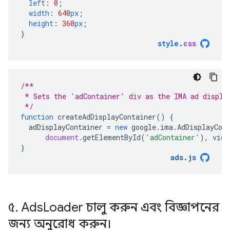
left
:
0
;
width
:
640
px
;
height
:
360
px
;
}
style
.
css
/**
 * Sets the 'adContainer' div as the IMA ad displa
 */
function
createAdDisplayContainer
()
{
adDisplayContainer
=
new
google
.
ima
.
AdDisplayCon
document
.
getElementById
(
'adContainer'
),
vide
}
ads
.
js
৫
.
Ads
Loader চালু করুন এবং বিজ্ঞাপনের
জন্য অনুরোধ করুন।