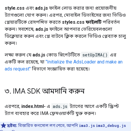
style.css
এবং
ads.js
ফাইল লোড করার জন্য প্রয়োজনীয়
ট্যাগগুলো যোগ করুন। এরপর, মোবাইল ডিভাইসের জন্য ভিডিও
প্লেয়ারটিকে রেসপন্সিভ করতে
styles.css ফাইলটি
পরিবর্তন
করুন। সবশেষে,
ads.js
ফাইলে আপনার ভেরিয়েবলগুলো
ডিক্লেয়ার করুন এবং প্লে বাটনে ক্লিক করলে ভিডিও প্লেব্যাক চালু
করুন।
লক্ষ্য করুন যে
ads.js
কোড স্নিপেটটিতে
setUpIMA()
এর
একটি কল রয়েছে, যা
"Initialize the AdsLoader and make an
ads request"
বিভাগে সংজ্ঞায়িত করা হয়েছে।
৩
.
IMA SDK আমদানি করুন
এরপরে,
index.html-
এ
ads.js
ট্যাগের আগে একটি স্ক্রিপ্ট
ট্যাগ ব্যবহার করে IMA ফ্রেমওয়ার্কটি যুক্ত করুন।
দ্রষ্টব্য:
বিস্তারিত কনসোল লগ পেতে, আপনি
ima3.js
ima3_debug.js