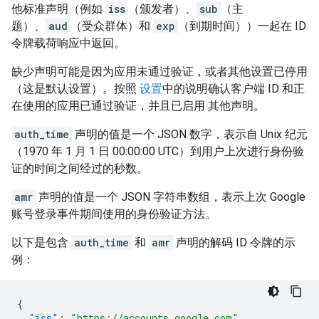
他标准声明（例如
iss
（颁发者）、
sub
（主
题）、
aud
（受众群体）和
exp
（到期时间））一起在 ID
令牌载荷响应中返回。
缺少声明可能是因为应用未通过验证，或者其他设置已停用
（这是默认设置）。按照
设置
中的说明确认客户端 ID 和正
在使用的应用已通过验证，并且已启用 其他声明。
auth_time
声明的值是一个 JSON 数字，表示自 Unix 纪元
（1970 年 1 月 1 日 00:00:00 UTC）到用户上次进行身份验
证的时间之间经过的秒数。
amr
声明的值是一个 JSON 字符串数组，表示上次 Google
账号登录事件期间使用的身份验证方法。
以下是包含
auth_time
和
amr
声明的解码 ID 令牌的示
例：
{
"iss"
:
"https://accounts.google.com"
,