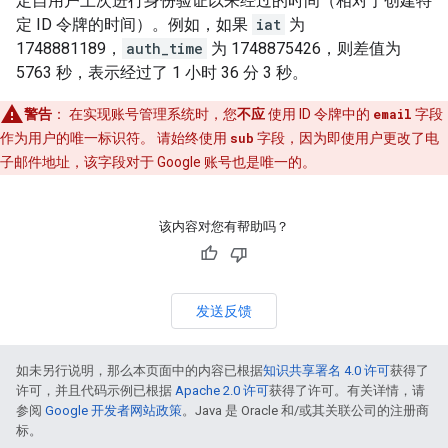
定自用户上次进行身份验证以来经过的时间（相对于创建特
定 ID 令牌的时间）。例如，如果
iat
为
1748881189，
auth_time
为 1748875426，则差值为
5763 秒，表示经过了 1 小时 36 分 3 秒。
警告
：
在实现账号管理系统时，您
不应
使用 ID 令牌中的
email
字段
作为用户的唯一标识符。 请始终使用
sub
字段，因为即使用户更改了电
子邮件地址，该字段对于 Google 账号也是唯一的。
该内容对您有帮助吗？
发送反馈
如未另行说明，那么本页面中的内容已根据
知识共享署名 4.0 许可
获得了
许可，并且代码示例已根据
Apache 2.0 许可
获得了许可。有关详情，请
参阅
Google 开发者网站政策
。Java 是 Oracle 和/或其关联公司的注册商
标。