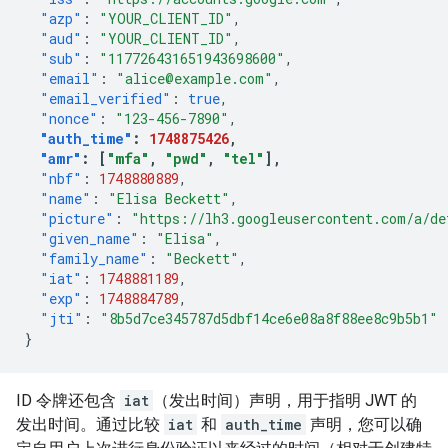
"azp"
:
"YOUR_CLIENT_ID"
,
"aud"
:
"YOUR_CLIENT_ID"
,
"sub"
:
"117726431651943698600"
,
"email"
:
"alice@example.com"
,
"email_verified"
:
true
,
"nonce"
:
"123-456-7890"
,
"auth_time"
:
1748875426
,
"amr"
:
[
"mfa"
,
"pwd"
,
"tel"
],
"nbf"
:
1748880889
,
"name"
:
"Elisa Beckett"
,
"picture"
:
"https://lh3.googleusercontent.com/a/de
"given_name"
:
"Elisa"
,
"family_name"
:
"Beckett"
,
"iat"
:
1748881189
,
"exp"
:
1748884789
,
"jti"
:
"8b5d7ce345787d5dbf14ce6e08a8f88ee8c9b5b1"
}
ID 令牌还包含
iat
（发出时间）声明，用于指明 JWT 的
发出时间。通过比较
iat
和
auth_time
声明，您可以确