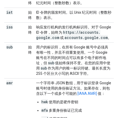
终
纪元时间（整数秒数）表示。
iat
始
ID 令牌的颁发时间。以 Unix 纪元时间（整数秒
终
数）表示。
iss
始
响应发行机构的发行机构标识符。对于 Google
https:
/
/
accounts
.
终
ID 令牌，始终为
google
.
com
accounts
.
google
.
com
或
。
sub
始
用户的标识符，在所有 Google 账号中必须具
终
有唯一性，并且不得重复使用。一个 Google
账号在不同的时间点可以有多个电子邮件地
sub
址，但
值始终保持不变。在您的应用中使
sub
用
作为用户的唯一标识符键。最长长度为
255 个区分大小写的 ASCII 字符。
amr
一个字符串 JSON 数组，用于标识登录 Google
账号时使用的身份验证方法。如果存在，则包
含以下一个或多个可能的
[IANA.AMR]
值：
hwk
使用的是硬件密钥
mfa
多重身份验证已完成