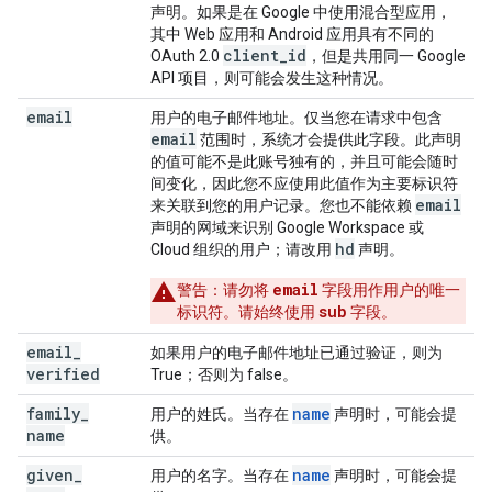
声明。如果是在 Google 中使用混合型应用，
其中 Web 应用和 Android 应用具有不同的
client
_
id
OAuth 2.0
，但是共用同一 Google
API 项目，则可能会发生这种情况。
email
用户的电子邮件地址。仅当您在请求中包含
email
范围时，系统才会提供此字段。此声明
的值可能不是此账号独有的，并且可能会随时
间变化，因此您不应使用此值作为主要标识符
email
来关联到您的用户记录。您也不能依赖
声明的网域来识别 Google Workspace 或
hd
Cloud 组织的用户；请改用
声明。
email
警告
：请勿将
字段用作用户的唯一
sub
标识符。请始终使用
字段。
email
_
如果用户的电子邮件地址已通过验证，则为
verified
True；否则为 false。
family
_
name
用户的姓氏。当存在
声明时，可能会提
name
供。
given
_
name
用户的名字。当存在
声明时，可能会提