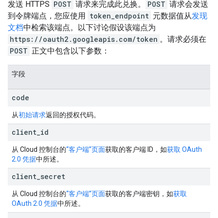
发送 HTTPS
POST
请求来完成此兑换。
POST
请求会发送
到令牌端点，您应使用
token_endpoint
元数据值从
发现
文档
中检索该端点。以下讨论假设该端点为
https://oauth2.googleapis.com/token
。请求必须在
POST
正文中包含以下参数：
字段
code
从
初始请求
返回的授权代码。
client
_
id
从 Cloud 控制台的
“客户端”页面
获取的客户端 ID，如
获取 OAuth
2.0 凭据
中所述。
client
_
secret
从 Cloud 控制台的
“客户端”页面
获取的客户端密钥，如
获取
OAuth 2.0 凭据
中所述。