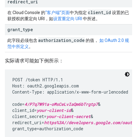
redirect
_
uri
client
_
id
在 Cloud Console 的
“客户端”页面
中为指定
设置的已
获授权的重定向 URI，如
设置重定向 URI
中所述。
grant
_
type
authorization
_
code
此字段必须包含
的值，
如 OAuth 2.0 规
范中所定义
。
实际请求可能如下例所示：
POST /token HTTP/1.1

Host: oauth2.googleapis.com

Content-Type: application/x-www-form-urlencoded

code=
4/P7q7W91a-oMsCeLvIaQm6bTrgtp7
&

client_id=
your-client-id
&

client_secret=
your-client-secret
&

redirect_uri=
https%3A//developers.google.com/oauthp
grant_type=authorization_code