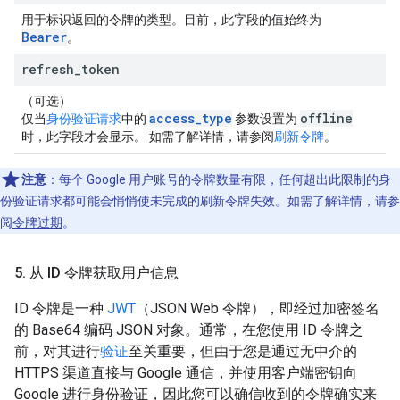
用于标识返回的令牌的类型。目前，此字段的值始终为
Bearer
。
refresh
_
token
（可选）
access_type
offline
仅当
身份验证请求
中的
参数设置为
时，此字段才会显示。 如需了解详情，请参阅
刷新令牌
。
注意
：每个 Google 用户账号的令牌数量有限，任何超出此限制的身
份验证请求都可能会悄悄使未完成的刷新令牌失效。如需了解详情，请参
阅
令牌过期
。
5
.
从 ID 令牌获取用户信息
ID 令牌是一种
JWT
（JSON Web 令牌），即经过加密签名
的 Base64 编码 JSON 对象。通常，在您使用 ID 令牌之
前，对其进行
验证
至关重要，但由于您是通过无中介的
HTTPS 渠道直接与 Google 通信，并使用客户端密钥向
Google 进行身份验证，因此您可以确信收到的令牌确实来