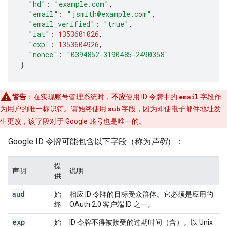
"hd"
:
"example.com"
,
"email"
:
"jsmith@example.com"
,
"email_verified"
:
"true"
,
"iat"
:
1353601026
,
"exp"
:
1353604926
,
"nonce"
:
"0394852-3190485-2490358"
}
警告
：在实现账号管理系统时，
不应
使用 ID 令牌中的
email
字段作
为用户的唯一标识符。请始终使用
sub
字段，因为即使电子邮件地址发
生更改，该字段对于 Google 账号也是唯一的。
Google ID 令牌可能包含以下字段（称为
声明
）：
提
声明
说明
供
aud
始
相应 ID 令牌的目标受众群体。它必须是应用的
终
OAuth 2.0 客户端 ID 之一。
exp
始
ID 令牌不得被接受的过期时间（含）。以 Unix