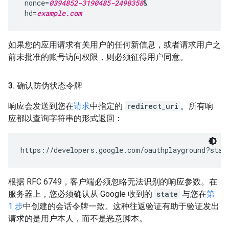
 nonce=
0394852-3190485-2490358
&

 hd=
example.com
如果您的应用请求有关用户的任何新信息，或者请求用户之
前未批准的账号访问权限，则必须征得用户同意。
3
.
确认防伪状态令牌
响应会发送到您在
请求
中指定的
redirect_uri
。所有响
应都以查询字符串的形式返回：
https://developers.google.com/oauthplayground?stat
根据 RFC 6749，客户端必须忽略无法识别的响应参数。在
服务器上，您必须确认从 Google 收到的
state
与您在
第
1 步
中创建的会话令牌一致。这种往返验证有助于验证发出
请求的是用户本人，而不是恶意脚本。