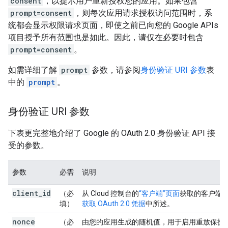
consent
，以提示用户重新授权您的应用。如果包含
prompt=consent
，则每次应用请求授权访问范围时，系
统都会显示权限请求页面，即使之前已向您的 Google APIs
项目授予所有范围也是如此。因此，请仅在必要时包含
prompt=consent
。
如需详细了解
prompt
参数，请参阅
身份验证 URI 参数
表
中的
prompt
。
身份验证 URI 参数
下表更完整地介绍了 Google 的 OAuth 2.0 身份验证 API 接
受的参数。
参数
必需
说明
client
_
id
（必
从 Cloud 控制台的
“客户端”页面
获取的客户端 I
填）
获取 OAuth 2.0 凭据
中所述。
nonce
（必
由您的应用生成的随机值，用于启用重放保护