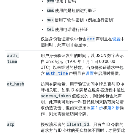
pwd
使用了密码
sms
使用的是短信进行验证
swk
使用了软件密钥（例如通行密钥）
tel
使用电话进行验证
amr
仅当身份验证请求中包含
声明且在
设置
中
启用时，此声明才会显示。
auth
_
用户身份验证发生的时间，以 JSON 数字表示
time
自 Unix 纪元（1970 年 1 月 1 日 00:00:00
UTC）以来经过的秒数。当身份验证请求中包
auth_time
含
声明且在
设置
中启用时提供。
at
_
hash
访问令牌哈希。用于验证访问令牌是否与 ID 令
牌相关联。如果 ID 令牌是在服务器流程中通过
access
_
token
值签发的，则始终包含此声
明。此声明可用作一种替代机制来防范跨站请
求伪造攻击，但如果您按照
第 1 步
和
第 3 步
操
作，则无需验证访问令牌。
azp
client
_
id
授权演示者的
。只有当 ID 令牌的
请求方与 ID 令牌的受众群体不同时，才需要此