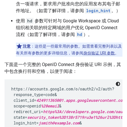
含一项请求，要求用户批准向您的应用发布其电子邮
件地址。（如需了解详情，请参阅
login_hint
。）
使用
hd
参数可针对与 Google Workspace 或 Cloud
组织相关联的特定网域的用户优化 OpenID Connect
流程（如需了解详情，请参阅
hd
）。
注意
：这些是一些最常用的参数。如需查看完整列表以及
有关所有参数的更多详细信息，请参阅
身份验证 URI 参数
。
下面是一个完整的 OpenID Connect 身份验证 URI 示例，其
中包含换行符和空格，以便于阅读：
https://accounts.google.com/o/oauth2/v2/auth?

 response_type=code&

 client_id=
424911365001.apps.googleusercontent.com
&
 scope=openid
%20email
&

 redirect_uri=
https%3A//developers.google.com/oauth
 state=
security_token%3D138r5719ru3e1%26url%3Dhttps
 login_hint=
jsmith@example.com
&
