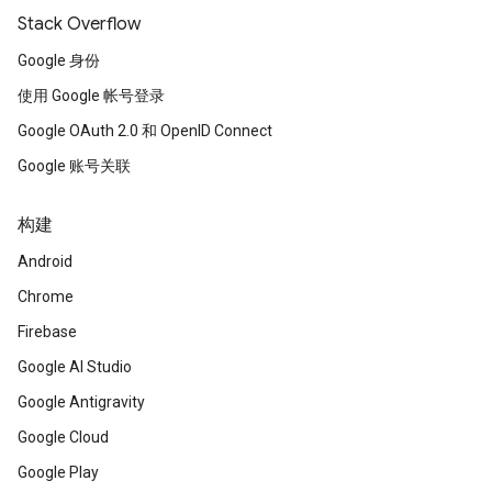
Stack Overflow
Google 身份
使用 Google 帐号登录
Google OAuth 2.0 和 OpenID Connect
Google 账号关联
构建
Android
Chrome
Firebase
Google AI Studio
Google Antigravity
Google Cloud
Google Play