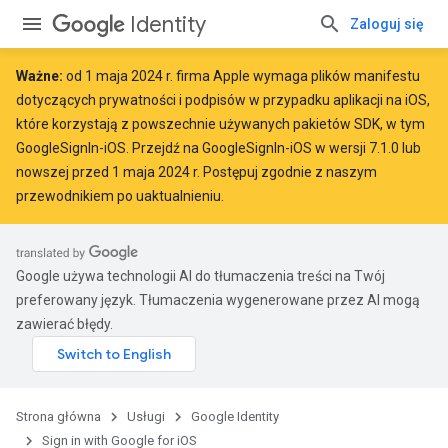
Identity
Zaloguj się
Ważne:
od
1 maja 2024 r.
firma Apple
wymaga
plików manifestu
dotyczących prywatności i podpisów w przypadku aplikacji na iOS,
które korzystają z powszechnie używanych pakietów SDK, w tym
GoogleSignIn-iOS. Przejdź na GoogleSignIn-iOS w wersji 7.1.0 lub
nowszej przed 1 maja 2024 r. Postępuj zgodnie z
naszym
przewodnikiem po uaktualnieniu
.
Google używa technologii AI do tłumaczenia treści na Twój
preferowany język. Tłumaczenia wygenerowane przez AI mogą
zawierać błędy.
Strona główna
Usługi
Google Identity
Sign in with Google for iOS