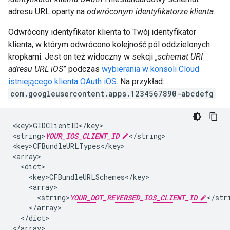
adresu URL oparty na
odwróconym identyfikatorze klienta
.
Odwrócony identyfikator klienta to Twój identyfikator
klienta, w którym odwrócono kolejność pól oddzielonych
kropkami. Jest on też widoczny w sekcji „
schemat URI
adresu URL iOS
” podczas
wybierania w konsoli Cloud
istniejącego klienta OAuth iOS
. Na przykład:
com.googleusercontent.apps.1234567890-abcdefg
<key>GIDClientID</key>

<string>
YOUR_IOS_CLIENT_ID
</string>

<key>CFBundleURLTypes</key>

<array>

  <dict>

    <key>CFBundleURLSchemes</key>

    <array>

      <string>
YOUR_DOT_REVERSED_IOS_CLIENT_ID
</stri
    </array>

  </dict>

</array>