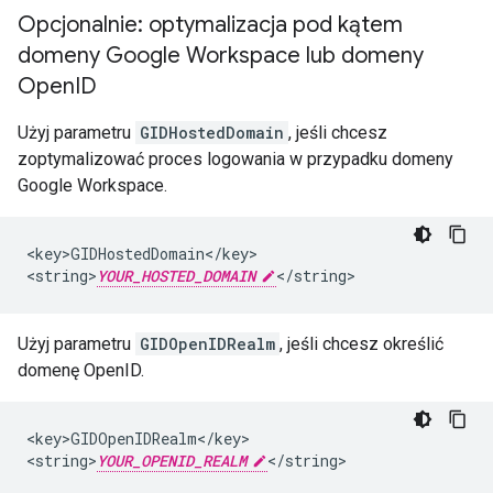
Opcjonalnie: optymalizacja pod kątem
domeny Google Workspace lub domeny
Open
ID
Użyj parametru
GIDHostedDomain
, jeśli chcesz
zoptymalizować proces logowania w przypadku domeny
Google Workspace.
<key>GIDHostedDomain</key>

<string>
YOUR_HOSTED_DOMAIN
</string>
Użyj parametru
GIDOpenIDRealm
, jeśli chcesz określić
domenę OpenID.
<key>GIDOpenIDRealm</key>

<string>
YOUR_OPENID_REALM
</string>