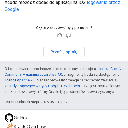
Xcode możesz dodać do aplikacji na iOS
logowanie przez
Google
.
Czy te wskazówki były pomocne?
Prześlij opinię
O ile nie stwierdzono inaczej, treść tej strony jest objęta
licencją Creative
Commons – uznanie autorstwa 4.0
, a fragmenty kodu są dostępne na
licencji Apache 2.0
. Szczegółowe informacje na ten temat zawierają
zasady dotyczące witryny Google Developers
. Java jest zastrzeżonym
znakiem towarowym firmy Oracle i jej podmiotów stowarzyszonych.
Ostatnia aktualizacja: 2026-05-13 UTC.
GitHub
Stack Overflow